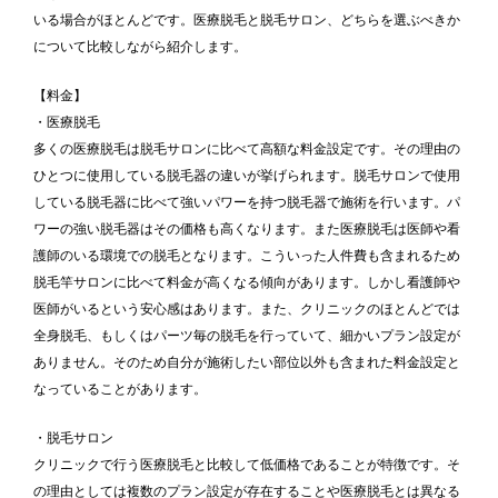
いる場合がほとんどです。医療脱毛と脱毛サロン、どちらを選ぶべきか
について比較しながら紹介します。
【料金】
・医療脱毛
多くの医療脱毛は脱毛サロンに比べて高額な料金設定です。その理由の
ひとつに使用している脱毛器の違いが挙げられます。脱毛サロンで使用
している脱毛器に比べて強いパワーを持つ脱毛器で施術を行います。パ
ワーの強い脱毛器はその価格も高くなります。また医療脱毛は医師や看
護師のいる環境での脱毛となります。こういった人件費も含まれるため
脱毛竿サロンに比べて料金が高くなる傾向があります。しかし看護師や
医師がいるという安心感はあります。また、クリニックのほとんどでは
全身脱毛、もしくはパーツ毎の脱毛を行っていて、細かいプラン設定が
ありません。そのため自分が施術したい部位以外も含まれた料金設定と
なっていることがあります。
・脱毛サロン
クリニックで行う医療脱毛と比較して低価格であることが特徴です。そ
の理由としては複数のプラン設定が存在することや医療脱毛とは異なる