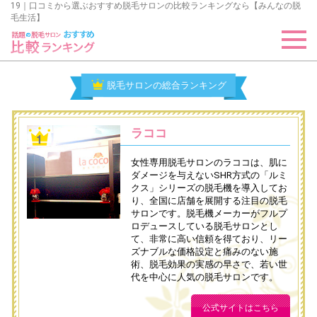
19｜口コミから選ぶおすすめ脱毛サロンの比較ランキングなら【みんなの脱
毛生活】
脱毛サロンの総合ランキング
ラココ
女性専用脱毛サロンのラココは、肌に
ダメージを与えないSHR方式の「ルミ
クス」シリーズの脱毛機を導入してお
り、全国に店舗を展開する注目の脱毛
サロンです。脱毛機メーカーがフルプ
ロデュースしている脱毛サロンとし
て、非常に高い信頼を得ており、リー
ズナブルな価格設定と痛みのない施
術、脱毛効果の実感の早さで、若い世
代を中心に人気の脱毛サロンです。
公式サイトはこちら