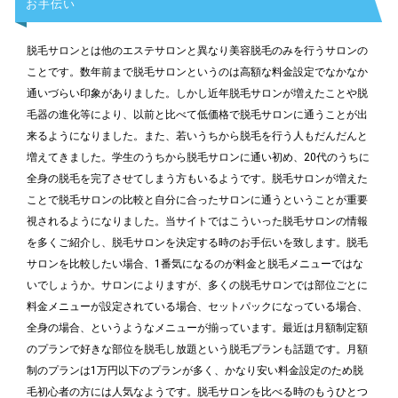
お手伝い
脱毛サロンとは他のエステサロンと異なり美容脱毛のみを行うサロンの
ことです。数年前まで脱毛サロンというのは高額な料金設定でなかなか
通いづらい印象がありました。しかし近年脱毛サロンが増えたことや脱
毛器の進化等により、以前と比べて低価格で脱毛サロンに通うことが出
来るようになりました。また、若いうちから脱毛を行う人もだんだんと
増えてきました。学生のうちから脱毛サロンに通い初め、20代のうちに
全身の脱毛を完了させてしまう方もいるようです。脱毛サロンが増えた
ことで脱毛サロンの比較と自分に合ったサロンに通うということが重要
視されるようになりました。当サイトではこういった脱毛サロンの情報
を多くご紹介し、脱毛サロンを決定する時のお手伝いを致します。脱毛
サロンを比較したい場合、1番気になるのが料金と脱毛メニューではな
いでしょうか。サロンによりますが、多くの脱毛サロンでは部位ごとに
料金メニューが設定されている場合、セットパックになっている場合、
全身の場合、というようなメニューが揃っています。最近は月額制定額
のプランで好きな部位を脱毛し放題という脱毛プランも話題です。月額
制のプランは1万円以下のプランが多く、かなり安い料金設定のため脱
毛初心者の方には人気なようです。脱毛サロンを比べる時のもうひとつ