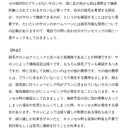
その他VIOのプランがないサロンや、逆に足の先から顔は眉間まで施術
対象に入れてくれるサロンなど様々です。自分の脱毛を希望する部位
が、そのサロンで施術できるのが、というのを確認することはかなり需
要です。だいたいのサロンのホームページには脱毛可能な箇所について
の記載がありますので、電話での問い合わせやカウンセリングの前に一
度チェックをしておきましょう。
【料金】
脱毛サロンはクリニックと比べると低価格であることが特徴ですが、サ
ロンによって価格設定は様々です。もちろん脱毛プランも確認するべき
ですが、特に注目して比較したいのはその他の費用です。その他の費用
とは、プランに含まれていないところで発生する費用をさします。例え
ば、脱毛前に行うシェービング代がプランに含まれていないサロンの場
合、毎回施術のたびにシェービング代が発生することになります。キャ
ンセル料の確認もしておきましょう。施術予定の日に別の用事が入って
しまった場合や生理とかぶってしまった時、キャンセル料が発生する場
合があります。サロンによっては繰り越しの制度がある場合もありま
す。繰り越しが出来るサロンだと、キャンセル料も追加の料金も不要で
別日程もしくは翌月に施術を行うことが出来ます。