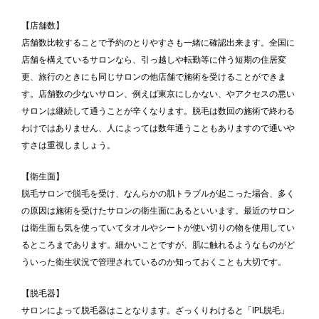
【店舗数】
店舗数比較することで予約のとりやすさも一緒に確認出来ます。全国に
店舗を構えているサロンなら、引っ越しや転勤等に伴う短期の住居変
更、旅行のときにも同じサロンの他店舗で施術を受けることができま
す。店舗数の少ないサロン、例えば東京にしかない、やアクセスの悪い
サロンは継続して通うことが辛くなります。脱毛は数回の施術で終わる
わけではありません、人によっては数年通うこともありますので通いや
すさは重視しましょう。
【衛生面】
脱毛サロンで脱毛を受け、なんらかの肌トラブルが起こった場合、多く
の原因は施術を受けたサロンの衛生面にあるといいます。最近のサロン
は衛生面も気を使っていてタオルやシートが使い切りの物を使用してい
るところまであります。細かいことですが、肌に触れるようなものがど
ういった衛生状況で管理されているのか知っておくことも大切です。
【脱毛器】
サロンによって脱毛器はことなります。ざっくりわけると「IPL脱毛」