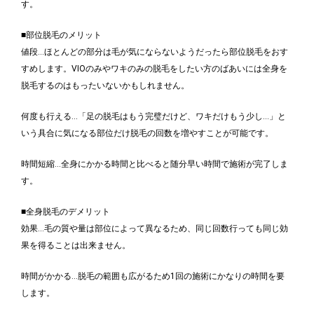
す。
■部位脱毛のメリット
値段…ほとんどの部分は毛が気にならないようだったら部位脱毛をおす
すめします。VIOのみやワキのみの脱毛をしたい方のばあいには全身を
脱毛するのはもったいないかもしれません。
何度も行える…「足の脱毛はもう完璧だけど、ワキだけもう少し…」と
いう具合に気になる部位だけ脱毛の回数を増やすことが可能です。
時間短縮…全身にかかる時間と比べると随分早い時間で施術が完了しま
す。
■全身脱毛のデメリット
効果…毛の質や量は部位によって異なるため、同じ回数行っても同じ効
果を得ることは出来ません。
時間がかかる…脱毛の範囲も広がるため1回の施術にかなりの時間を要
します。