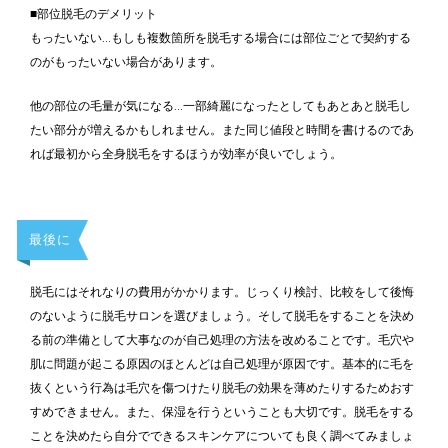
■部位脱毛のデメリット
もったいない…もしも複数箇所を脱毛する場合には部位ごとで契約する
のがもったいない場合があります。
他の部位の毛量が気になる…一部綺麗になったとしてもあとあと脱毛し
たい部分が増えるかもしれません。また同じ値段と時間を書けるのであ
れば最初から全身脱毛をするほうが効率が良いでしょう。
最後に
脱毛にはそれなりの費用がかかります。じっくり検討、比較をして後悔
のないように脱毛サロンを選びましょう。そして脱毛をすることを決め
る前の準備として大事なのが自己処理の方法を改めることです。毛穴や
肌に問題が起こる原因のほとんどは自己処理が原因です。基本的に毛を
抜くという行為は毛穴を傷つけたり脱毛の効果を薄めたりするためおす
すめできません。また、保湿を行うということも大切です。脱毛をする
ことを決めたら自分でできるスキンケアについても良く調べてみましょ