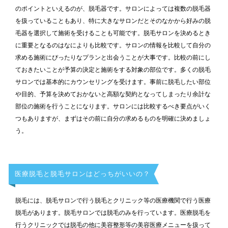
のポイントといえるのが、脱毛器です。サロンによっては複数の脱毛器
を扱っていることもあり、特に大きなサロンだとそのなかから好みの脱
毛器を選択して施術を受けることも可能です。脱毛サロンを決めるとき
に重要となるのはなによりも比較です。サロンの情報を比較して自分の
求める施術にぴったりなプランと出会うことが大事です。比較の前にし
ておきたいことが予算の決定と施術をする対象の部位です。多くの脱毛
サロンでは基本的にカウンセリングを受けます。事前に脱毛したい部位
や目的、予算を決めておかないと高額な契約となってしまったり余計な
部位の施術を行うことになります。サロンには比較するべき要点がいく
つもありますが、まずはその前に自分の求めるものを明確に決めましょ
う。
医療脱毛と脱毛サロンはどっちがいいの？
脱毛には、脱毛サロンで行う脱毛とクリニック等の医療機関で行う医療
脱毛があります。脱毛サロンでは脱毛のみを行っています。医療脱毛を
行うクリニックでは脱毛の他に美容整形等の美容医療メニューを扱って