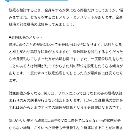
脱毛を検討するとき、全身をするか気になる部位だけにしておくか、悩
みますよね。どちらをするにもメリットとデメリットがあります。全身
脱毛と部位脱毛の比較をしてみましょう。
■全身脱毛のメリット
値段…部位ごとの契約に比べて全身脱毛はお得になります。総額となる
と桁も変わり高額な印象がありますが、複数部位を脱毛するようだった
ら全身脱毛してしまった方が結局お得です。また、一度部位脱毛をした
ことのある人は時間がたってからまた別の部位を脱毛したくなる傾向が
あります。一度にすべて脱毛処理してしまった方が最終的には安くなり
ます。
対象部位が多くなる…例えば、サロンによってはうなじのみの脱毛や顔
まわりのみの脱毛が行えない場合もあります。しかし全身脱毛の契約を
すれば頭から足まですべての部位が対象となり全身綺麗になるのです。
気づかない場所も綺麗に…背中やVIOは自分ではなかなか毛の状態が分
からない場所、こういった部分も全身脱毛なら綺麗にすることが出来ま