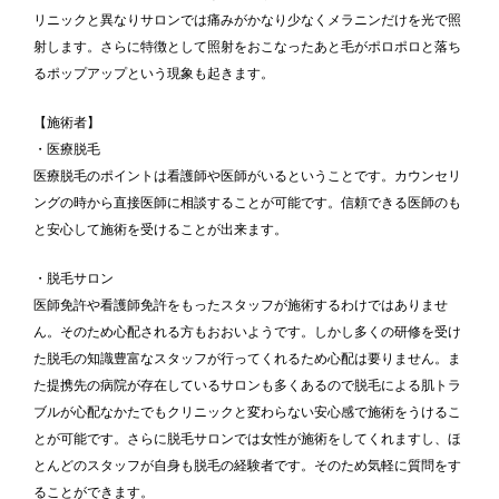
リニックと異なりサロンでは痛みがかなり少なくメラニンだけを光で照
射します。さらに特徴として照射をおこなったあと毛がポロポロと落ち
るポップアップという現象も起きます。
【施術者】
・医療脱毛
医療脱毛のポイントは看護師や医師がいるということです。カウンセリ
ングの時から直接医師に相談することが可能です。信頼できる医師のも
と安心して施術を受けることが出来ます。
・脱毛サロン
医師免許や看護師免許をもったスタッフが施術するわけではありませ
ん。そのため心配される方もおおいようです。しかし多くの研修を受け
た脱毛の知識豊富なスタッフが行ってくれるため心配は要りません。ま
た提携先の病院が存在しているサロンも多くあるので脱毛による肌トラ
ブルが心配なかたでもクリニックと変わらない安心感で施術をうけるこ
とが可能です。さらに脱毛サロンでは女性が施術をしてくれますし、ほ
とんどのスタッフが自身も脱毛の経験者です。そのため気軽に質問をす
ることができます。