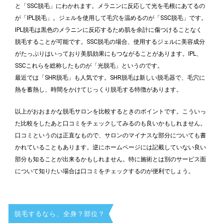
と「SSC脱毛」にわかれます。メラニンに反応して光を毛根にあてるの
が「IPL脱毛」。ジェルを使用して毛穴を温めるのが「SSC脱毛」です。
IPL脱毛は黒色のメラニンに反応するため肌を余計に傷つけることなく
脱毛することが可能です。SSC脱毛の場合、使用するジェルに美容成分
がたっぷりはいっており美肌効果にもつながることがあります。IPL、
SSCこれらを総称したものが「光脱毛」というのです。
最近では「SHR脱毛」も人気です。SHR脱毛は新しい脱毛器で、毛穴に
熱を蓄熱し、時間をかけてじっくり脱毛する特徴があります。
以上がおおまかな脱毛サロンを比較するときのポイントです。こういっ
た比較をしたあと口コミをチェックしてみるのも良いかもしれません。
口コミというのは正直なもので、サロンのマイナスな部分についても書
かれていることもあります。逆にホームページには記載していない良い
部分も知ることが出来るかもしれません。特に施術とは別のサービス面
について知りたい場合は口コミをチェックするのが便利でしょう。
脱毛するなら、全身？部位？