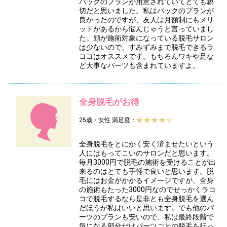
パックのプランが用意されていてとても親
切だと思いました。私はパックのプランが
良かったのですが、友人は月額制にもメリ
ットがあるから悩んじゃうと言っていまし
た。顔が施術対象になっている脱毛サロン
は少ないので、すみずみまで脱毛できるラ
ココはオススメです。もちろんワキや足な
ど大事なパーツも含まれていますよ。
全身脱毛がお得
25歳・女性
満足度：
全身脱毛をとにかく安く済ませたいという
人にはもってこいのサロンだと思います。
毎月3000円で脱毛の施術を受けることが出
来るのはとても手軽で良いと思います。脱
毛にはお金がかかるイメージですが、全身
の施術もたった3000円なのでせっかくラコ
コで脱毛するなら是非とも全身脱毛を選ん
だほうが私はいいと思います。でも他のパ
ーツのプランも安いので、私は最終段階で
気になる部分だけパーツごとの脱毛を行っ