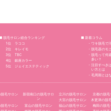
脱毛サロン総合ランキング
新着コラム
1位 ラココ
ワキ脱毛で
2位 キレイモ
脱毛器のモ
3位 TBC
脱毛って何
多い？
4位 銀座カラー
注目すべき
5位 ジェイエステティック
い方とは
毛周期とは
の脱毛サロン
新宿南口の脱毛サロ
立川の脱毛サロン
京都の脱毛
ン
大宮の脱毛サロン
木更津の脱
の脱毛サロン
富山の脱毛サロン
福山の脱毛サロン
梅田の脱毛