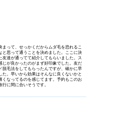
決まって、せっかくだからムダ毛を恐れるこ
なと思って通うことを決めました。ここに決
た友達が通ってて紹介してもらいました。ス
感じが良かったのがまず好印象でした。友だ
ド脱毛法をしてもらったんですが、確かに早
した。早いから効果はそんなに良くないかと
薄くなってるのを感じてます。予約もこのお
旅行に間に合いそうです。