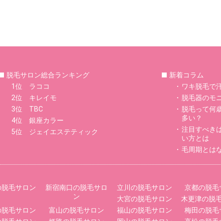
脱毛サロン総合ランキング
新着コラム
1位 ラココ
ワキ脱毛で
2位 キレイモ
脱毛器のモ
3位 TBC
脱毛って何
多い？
4位 銀座カラー
注目すべき
5位 ジェイエステティック
い方とは
毛周期とは
の脱毛サロン
新宿南口の脱毛サロ
立川の脱毛サロン
京都の脱毛
ン
大宮の脱毛サロン
木更津の脱
の脱毛サロン
富山の脱毛サロン
福山の脱毛サロン
梅田の脱毛