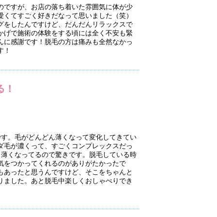
のですが、お店の落ち着いた雰囲気に体が少
愛くてすごく好きだなって思いました（笑）
グをしたんですけど、だんだんリラックスで
かげで施術の体験をする頃には全く不安も緊
んに感謝です！脱毛の方は痛みも全然なかっ
す！
る！
です。毛がどんどん薄くなって変化してきてい
ダ毛が濃くって、すごくコンプレックスだっ
く薄くなってるので驚きです。脱毛している時
気をつかってくれるのがありがたかったで
もあったと思うんですけど、そこをちゃんと
りました。あと脱毛中楽しくおしゃべりでき