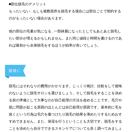
■部位脱毛のデメリット
もったいない…もしも複数箇所を脱毛する場合には部位ごとで契約する
のがもったいない場合があります。
他の部位の毛量が気になる…一部綺麗になったとしてもあとあと脱毛し
たい部分が増えるかもしれません。また同じ値段と時間を書けるのであ
れば最初から全身脱毛をするほうが効率が良いでしょう。
最後に
脱毛にはそれなりの費用がかかります。じっくり検討、比較をして後悔
のないように脱毛サロンを選びましょう。そして脱毛をすることを決め
る前の準備として大事なのが自己処理の方法を改めることです。毛穴や
肌に問題が起こる原因のほとんどは自己処理が原因です。基本的に毛を
抜くという行為は毛穴を傷つけたり脱毛の効果を薄めたりするためおす
すめできません。また、保湿を行うということも大切です。脱毛をする
ことを決めたら自分でできるスキンケアについても良く調べてみましょ