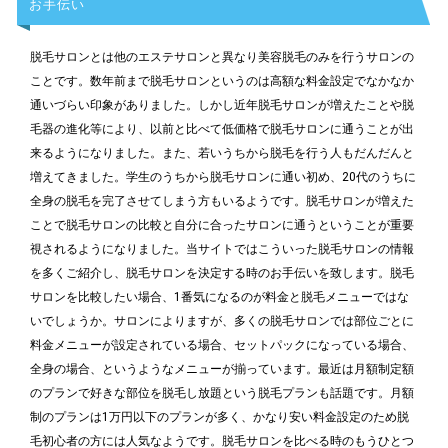
お手伝い
脱毛サロンとは他のエステサロンと異なり美容脱毛のみを行うサロンの
ことです。数年前まで脱毛サロンというのは高額な料金設定でなかなか
通いづらい印象がありました。しかし近年脱毛サロンが増えたことや脱
毛器の進化等により、以前と比べて低価格で脱毛サロンに通うことが出
来るようになりました。また、若いうちから脱毛を行う人もだんだんと
増えてきました。学生のうちから脱毛サロンに通い初め、20代のうちに
全身の脱毛を完了させてしまう方もいるようです。脱毛サロンが増えた
ことで脱毛サロンの比較と自分に合ったサロンに通うということが重要
視されるようになりました。当サイトではこういった脱毛サロンの情報
を多くご紹介し、脱毛サロンを決定する時のお手伝いを致します。脱毛
サロンを比較したい場合、1番気になるのが料金と脱毛メニューではな
いでしょうか。サロンによりますが、多くの脱毛サロンでは部位ごとに
料金メニューが設定されている場合、セットパックになっている場合、
全身の場合、というようなメニューが揃っています。最近は月額制定額
のプランで好きな部位を脱毛し放題という脱毛プランも話題です。月額
制のプランは1万円以下のプランが多く、かなり安い料金設定のため脱
毛初心者の方には人気なようです。脱毛サロンを比べる時のもうひとつ