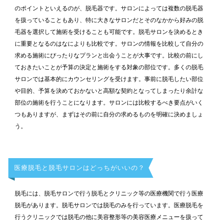
のポイントといえるのが、脱毛器です。サロンによっては複数の脱毛器
を扱っていることもあり、特に大きなサロンだとそのなかから好みの脱
毛器を選択して施術を受けることも可能です。脱毛サロンを決めるとき
に重要となるのはなによりも比較です。サロンの情報を比較して自分の
求める施術にぴったりなプランと出会うことが大事です。比較の前にし
ておきたいことが予算の決定と施術をする対象の部位です。多くの脱毛
サロンでは基本的にカウンセリングを受けます。事前に脱毛したい部位
や目的、予算を決めておかないと高額な契約となってしまったり余計な
部位の施術を行うことになります。サロンには比較するべき要点がいく
つもありますが、まずはその前に自分の求めるものを明確に決めましょ
う。
医療脱毛と脱毛サロンはどっちがいいの？
脱毛には、脱毛サロンで行う脱毛とクリニック等の医療機関で行う医療
脱毛があります。脱毛サロンでは脱毛のみを行っています。医療脱毛を
行うクリニックでは脱毛の他に美容整形等の美容医療メニューを扱って