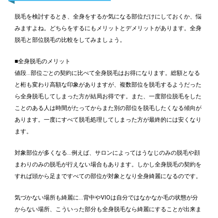
脱毛を検討するとき、全身をするか気になる部位だけにしておくか、悩
みますよね。どちらをするにもメリットとデメリットがあります。全身
脱毛と部位脱毛の比較をしてみましょう。
■全身脱毛のメリット
値段…部位ごとの契約に比べて全身脱毛はお得になります。総額となる
と桁も変わり高額な印象がありますが、複数部位を脱毛するようだった
ら全身脱毛してしまった方が結局お得です。また、一度部位脱毛をした
ことのある人は時間がたってからまた別の部位を脱毛したくなる傾向が
あります。一度にすべて脱毛処理してしまった方が最終的には安くなり
ます。
対象部位が多くなる…例えば、サロンによってはうなじのみの脱毛や顔
まわりのみの脱毛が行えない場合もあります。しかし全身脱毛の契約を
すれば頭から足まですべての部位が対象となり全身綺麗になるのです。
気づかない場所も綺麗に…背中やVIOは自分ではなかなか毛の状態が分
からない場所、こういった部分も全身脱毛なら綺麗にすることが出来ま