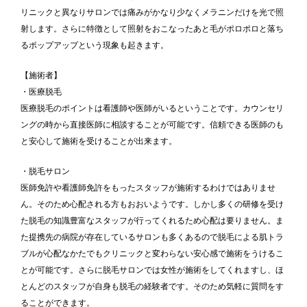
リニックと異なりサロンでは痛みがかなり少なくメラニンだけを光で照
射します。さらに特徴として照射をおこなったあと毛がポロポロと落ち
るポップアップという現象も起きます。
【施術者】
・医療脱毛
医療脱毛のポイントは看護師や医師がいるということです。カウンセリ
ングの時から直接医師に相談することが可能です。信頼できる医師のも
と安心して施術を受けることが出来ます。
・脱毛サロン
医師免許や看護師免許をもったスタッフが施術するわけではありませ
ん。そのため心配される方もおおいようです。しかし多くの研修を受け
た脱毛の知識豊富なスタッフが行ってくれるため心配は要りません。ま
た提携先の病院が存在しているサロンも多くあるので脱毛による肌トラ
ブルが心配なかたでもクリニックと変わらない安心感で施術をうけるこ
とが可能です。さらに脱毛サロンでは女性が施術をしてくれますし、ほ
とんどのスタッフが自身も脱毛の経験者です。そのため気軽に質問をす
ることができます。