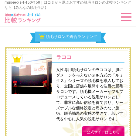
musee-pla-1-150×150｜口コミから選ぶおすすめ脱毛サロンの比較ランキング
なら【みんなの脱毛生活】
脱毛サロンの総合ランキング
ラココ
女性専用脱毛サロンのラココは、肌に
ダメージを与えないSHR方式の「ルミ
クス」シリーズの脱毛機を導入してお
り、全国に店舗を展開する注目の脱毛
サロンです。脱毛機メーカーがフルプ
ロデュースしている脱毛サロンとし
て、非常に高い信頼を得ており、リー
ズナブルな価格設定と痛みのない施
術、脱毛効果の実感の早さで、若い世
代を中心に人気の脱毛サロンです。
公式サイトはこちら