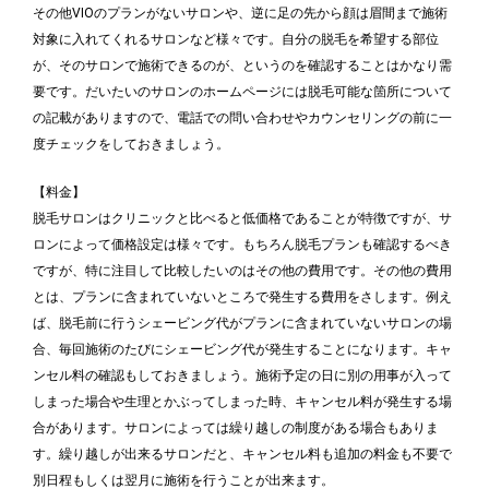
その他VIOのプランがないサロンや、逆に足の先から顔は眉間まで施術
対象に入れてくれるサロンなど様々です。自分の脱毛を希望する部位
が、そのサロンで施術できるのが、というのを確認することはかなり需
要です。だいたいのサロンのホームページには脱毛可能な箇所について
の記載がありますので、電話での問い合わせやカウンセリングの前に一
度チェックをしておきましょう。
【料金】
脱毛サロンはクリニックと比べると低価格であることが特徴ですが、サ
ロンによって価格設定は様々です。もちろん脱毛プランも確認するべき
ですが、特に注目して比較したいのはその他の費用です。その他の費用
とは、プランに含まれていないところで発生する費用をさします。例え
ば、脱毛前に行うシェービング代がプランに含まれていないサロンの場
合、毎回施術のたびにシェービング代が発生することになります。キャ
ンセル料の確認もしておきましょう。施術予定の日に別の用事が入って
しまった場合や生理とかぶってしまった時、キャンセル料が発生する場
合があります。サロンによっては繰り越しの制度がある場合もありま
す。繰り越しが出来るサロンだと、キャンセル料も追加の料金も不要で
別日程もしくは翌月に施術を行うことが出来ます。