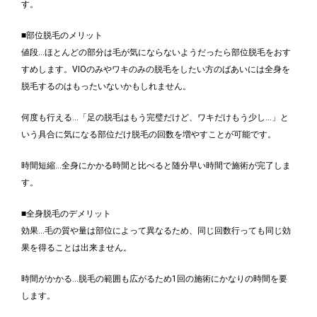
す。
■部位脱毛のメリット
値段…ほとんどの部分は毛が気にならないようだったら部位脱毛をおす
すめします。VIOのみやワキのみの脱毛をしたい方のばあいには全身を
脱毛するのはもったいないかもしれません。
何度も行える…「足の脱毛はもう完璧だけど、ワキだけもう少し…」と
いう具合に気になる部位だけ脱毛の回数を増やすことが可能です。
時間短縮…全身にかかる時間と比べると随分早い時間で施術が完了しま
す。
■全身脱毛のデメリット
効果…毛の質や量は部位によって異なるため、同じ回数行っても同じ効
果を得ることは出来ません。
時間がかかる…脱毛の範囲も広がるため1回の施術にかなりの時間を要
します。