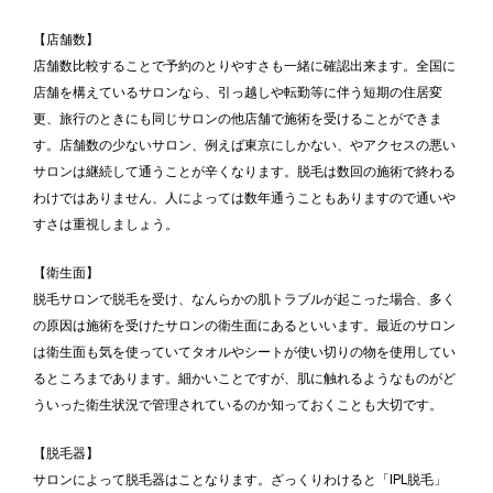
【店舗数】
店舗数比較することで予約のとりやすさも一緒に確認出来ます。全国に
店舗を構えているサロンなら、引っ越しや転勤等に伴う短期の住居変
更、旅行のときにも同じサロンの他店舗で施術を受けることができま
す。店舗数の少ないサロン、例えば東京にしかない、やアクセスの悪い
サロンは継続して通うことが辛くなります。脱毛は数回の施術で終わる
わけではありません、人によっては数年通うこともありますので通いや
すさは重視しましょう。
【衛生面】
脱毛サロンで脱毛を受け、なんらかの肌トラブルが起こった場合、多く
の原因は施術を受けたサロンの衛生面にあるといいます。最近のサロン
は衛生面も気を使っていてタオルやシートが使い切りの物を使用してい
るところまであります。細かいことですが、肌に触れるようなものがど
ういった衛生状況で管理されているのか知っておくことも大切です。
【脱毛器】
サロンによって脱毛器はことなります。ざっくりわけると「IPL脱毛」