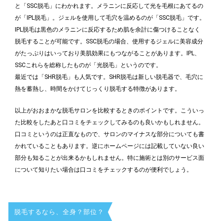
と「SSC脱毛」にわかれます。メラニンに反応して光を毛根にあてるの
が「IPL脱毛」。ジェルを使用して毛穴を温めるのが「SSC脱毛」です。
IPL脱毛は黒色のメラニンに反応するため肌を余計に傷つけることなく
脱毛することが可能です。SSC脱毛の場合、使用するジェルに美容成分
がたっぷりはいっており美肌効果にもつながることがあります。IPL、
SSCこれらを総称したものが「光脱毛」というのです。
最近では「SHR脱毛」も人気です。SHR脱毛は新しい脱毛器で、毛穴に
熱を蓄熱し、時間をかけてじっくり脱毛する特徴があります。
以上がおおまかな脱毛サロンを比較するときのポイントです。こういっ
た比較をしたあと口コミをチェックしてみるのも良いかもしれません。
口コミというのは正直なもので、サロンのマイナスな部分についても書
かれていることもあります。逆にホームページには記載していない良い
部分も知ることが出来るかもしれません。特に施術とは別のサービス面
について知りたい場合は口コミをチェックするのが便利でしょう。
脱毛するなら、全身？部位？