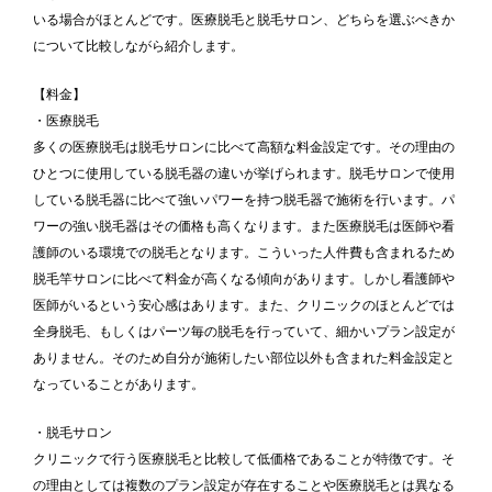
いる場合がほとんどです。医療脱毛と脱毛サロン、どちらを選ぶべきか
について比較しながら紹介します。
【料金】
・医療脱毛
多くの医療脱毛は脱毛サロンに比べて高額な料金設定です。その理由の
ひとつに使用している脱毛器の違いが挙げられます。脱毛サロンで使用
している脱毛器に比べて強いパワーを持つ脱毛器で施術を行います。パ
ワーの強い脱毛器はその価格も高くなります。また医療脱毛は医師や看
護師のいる環境での脱毛となります。こういった人件費も含まれるため
脱毛竿サロンに比べて料金が高くなる傾向があります。しかし看護師や
医師がいるという安心感はあります。また、クリニックのほとんどでは
全身脱毛、もしくはパーツ毎の脱毛を行っていて、細かいプラン設定が
ありません。そのため自分が施術したい部位以外も含まれた料金設定と
なっていることがあります。
・脱毛サロン
クリニックで行う医療脱毛と比較して低価格であることが特徴です。そ
の理由としては複数のプラン設定が存在することや医療脱毛とは異なる