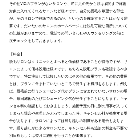
その他VIOのプランがないサロンや、逆に足の先から顔は眉間まで施術
対象に入れてくれるサロンなど様々です。自分の脱毛を希望する部位
が、そのサロンで施術できるのが、というのを確認することはかなり需
要です。だいたいのサロンのホームページには脱毛可能な箇所について
の記載がありますので、電話での問い合わせやカウンセリングの前に一
度チェックをしておきましょう。
【料金】
脱毛サロンはクリニックと比べると低価格であることが特徴ですが、サ
ロンによって価格設定は様々です。もちろん脱毛プランも確認するべき
ですが、特に注目して比較したいのはその他の費用です。その他の費用
とは、プランに含まれていないところで発生する費用をさします。例え
ば、脱毛前に行うシェービング代がプランに含まれていないサロンの場
合、毎回施術のたびにシェービング代が発生することになります。キャ
ンセル料の確認もしておきましょう。施術予定の日に別の用事が入って
しまった場合や生理とかぶってしまった時、キャンセル料が発生する場
合があります。サロンによっては繰り越しの制度がある場合もありま
す。繰り越しが出来るサロンだと、キャンセル料も追加の料金も不要で
別日程もしくは翌月に施術を行うことが出来ます。