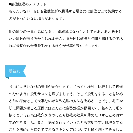
■部位脱毛のデメリット
もったいない…もしも複数箇所を脱毛する場合には部位ごとで契約する
のがもったいない場合があります。
他の部位の毛量が気になる…一部綺麗になったとしてもあとあと脱毛し
たい部分が増えるかもしれません。また同じ値段と時間を書けるのであ
れば最初から全身脱毛をするほうが効率が良いでしょう。
最後に
脱毛にはそれなりの費用がかかります。じっくり検討、比較をして後悔
のないように脱毛サロンを選びましょう。そして脱毛をすることを決め
る前の準備として大事なのが自己処理の方法を改めることです。毛穴や
肌に問題が起こる原因のほとんどは自己処理が原因です。基本的に毛を
抜くという行為は毛穴を傷つけたり脱毛の効果を薄めたりするためおす
すめできません。また、保湿を行うということも大切です。脱毛をする
ことを決めたら自分でできるスキンケアについても良く調べてみましょ