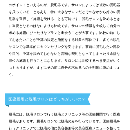
のポイントといえるのが、脱毛器です。サロンによっては複数の脱毛器
を扱っていることもあり、特に大きなサロンだとそのなかから好みの脱
毛器を選択して施術を受けることも可能です。脱毛サロンを決めるとき
に重要となるのはなによりも比較です。サロンの情報を比較して自分の
求める施術にぴったりなプランと出会うことが大事です。比較の前にし
ておきたいことが予算の決定と施術をする対象の部位です。多くの脱毛
サロンでは基本的にカウンセリングを受けます。事前に脱毛したい部位
や目的、予算を決めておかないと高額な契約となってしまったり余計な
部位の施術を行うことになります。サロンには比較するべき要点がいく
つもありますが、まずはその前に自分の求めるものを明確に決めましょ
う。
医療脱毛と脱毛サロンはどっちがいいの？
脱毛には、脱毛サロンで行う脱毛とクリニック等の医療機関で行う医療
脱毛があります。脱毛サロンでは脱毛のみを行っています。医療脱毛を
行うクリニックでは脱毛の他に美容整形等の美容医療メニューを扱って