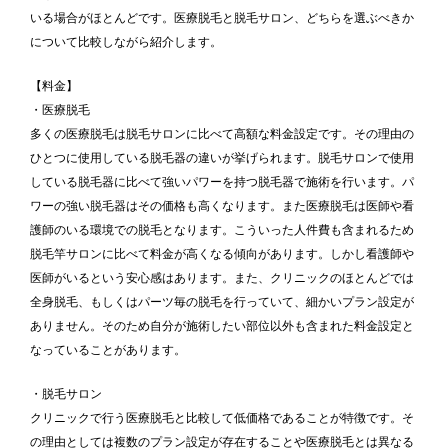
いる場合がほとんどです。医療脱毛と脱毛サロン、どちらを選ぶべきか
について比較しながら紹介します。
【料金】
・医療脱毛
多くの医療脱毛は脱毛サロンに比べて高額な料金設定です。その理由の
ひとつに使用している脱毛器の違いが挙げられます。脱毛サロンで使用
している脱毛器に比べて強いパワーを持つ脱毛器で施術を行います。パ
ワーの強い脱毛器はその価格も高くなります。また医療脱毛は医師や看
護師のいる環境での脱毛となります。こういった人件費も含まれるため
脱毛竿サロンに比べて料金が高くなる傾向があります。しかし看護師や
医師がいるという安心感はあります。また、クリニックのほとんどでは
全身脱毛、もしくはパーツ毎の脱毛を行っていて、細かいプラン設定が
ありません。そのため自分が施術したい部位以外も含まれた料金設定と
なっていることがあります。
・脱毛サロン
クリニックで行う医療脱毛と比較して低価格であることが特徴です。そ
の理由としては複数のプラン設定が存在することや医療脱毛とは異なる