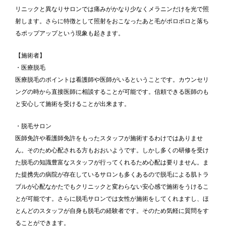
リニックと異なりサロンでは痛みがかなり少なくメラニンだけを光で照
射します。さらに特徴として照射をおこなったあと毛がポロポロと落ち
るポップアップという現象も起きます。
【施術者】
・医療脱毛
医療脱毛のポイントは看護師や医師がいるということです。カウンセリ
ングの時から直接医師に相談することが可能です。信頼できる医師のも
と安心して施術を受けることが出来ます。
・脱毛サロン
医師免許や看護師免許をもったスタッフが施術するわけではありませ
ん。そのため心配される方もおおいようです。しかし多くの研修を受け
た脱毛の知識豊富なスタッフが行ってくれるため心配は要りません。ま
た提携先の病院が存在しているサロンも多くあるので脱毛による肌トラ
ブルが心配なかたでもクリニックと変わらない安心感で施術をうけるこ
とが可能です。さらに脱毛サロンでは女性が施術をしてくれますし、ほ
とんどのスタッフが自身も脱毛の経験者です。そのため気軽に質問をす
ることができます。