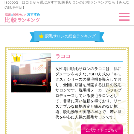
lacoco-2｜口コミから選ぶおすすめ脱毛サロンの比較ランキングなら【みんな
の脱毛生活】
脱毛サロンの総合ランキング
ラココ
女性専用脱毛サロンのラココは、肌に
ダメージを与えないSHR方式の「ルミ
クス」シリーズの脱毛機を導入してお
り、全国に店舗を展開する注目の脱毛
サロンです。脱毛機メーカーがフルプ
ロデュースしている脱毛サロンとし
て、非常に高い信頼を得ており、リー
ズナブルな価格設定と痛みのない施
術、脱毛効果の実感の早さで、若い世
代を中心に人気の脱毛サロンです。
公式サイトはこちら