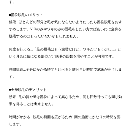
す。
■部位脱毛のメリット
値段…ほとんどの部分は毛が気にならないようだったら部位脱毛をおす
すめします。VIOのみやワキのみの脱毛をしたい方のばあいには全身を
脱毛するのはもったいないかもしれません。
何度も行える…「足の脱毛はもう完璧だけど、ワキだけもう少し…」と
いう具合に気になる部位だけ脱毛の回数を増やすことが可能です。
時間短縮…全身にかかる時間と比べると随分早い時間で施術が完了しま
す。
■全身脱毛のデメリット
効果…毛の質や量は部位によって異なるため、同じ回数行っても同じ効
果を得ることは出来ません。
時間がかかる…脱毛の範囲も広がるため1回の施術にかなりの時間を要
します。