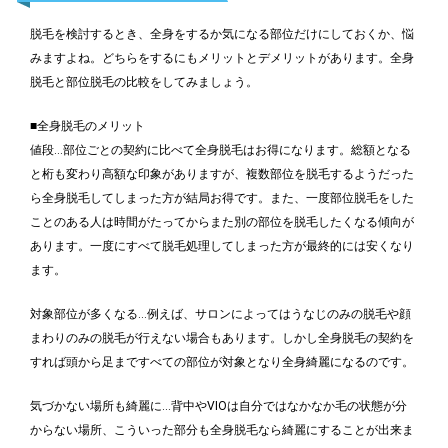
脱毛を検討するとき、全身をするか気になる部位だけにしておくか、悩
みますよね。どちらをするにもメリットとデメリットがあります。全身
脱毛と部位脱毛の比較をしてみましょう。
■全身脱毛のメリット
値段…部位ごとの契約に比べて全身脱毛はお得になります。総額となる
と桁も変わり高額な印象がありますが、複数部位を脱毛するようだった
ら全身脱毛してしまった方が結局お得です。また、一度部位脱毛をした
ことのある人は時間がたってからまた別の部位を脱毛したくなる傾向が
あります。一度にすべて脱毛処理してしまった方が最終的には安くなり
ます。
対象部位が多くなる…例えば、サロンによってはうなじのみの脱毛や顔
まわりのみの脱毛が行えない場合もあります。しかし全身脱毛の契約を
すれば頭から足まですべての部位が対象となり全身綺麗になるのです。
気づかない場所も綺麗に…背中やVIOは自分ではなかなか毛の状態が分
からない場所、こういった部分も全身脱毛なら綺麗にすることが出来ま