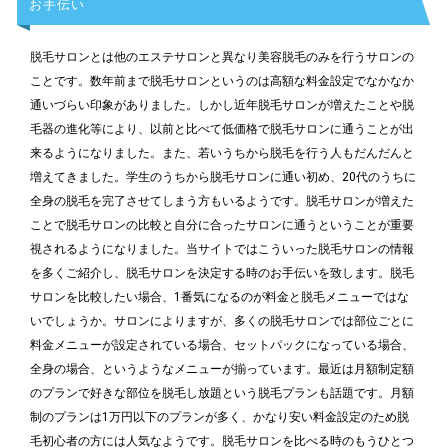
お手伝い
脱毛サロンとは他のエステサロンと異なり美容脱毛のみを行うサロンの
ことです。数年前まで脱毛サロンというのは高額な料金設定でなかなか
通いづらい印象がありました。しかし近年脱毛サロンが増えたことや脱
毛器の進化等により、以前と比べて低価格で脱毛サロンに通うことが出
来るようになりました。また、若いうちから脱毛を行う人もだんだんと
増えてきました。学生のうちから脱毛サロンに通い初め、20代のうちに
全身の脱毛を完了させてしまう方もいるようです。脱毛サロンが増えた
ことで脱毛サロンの比較と自分に合ったサロンに通うということが重要
視されるようになりました。当サイトではこういった脱毛サロンの情報
を多くご紹介し、脱毛サロンを決定する時のお手伝いを致します。脱毛
サロンを比較したい場合、1番気になるのが料金と脱毛メニューではな
いでしょうか。サロンによりますが、多くの脱毛サロンでは部位ごとに
料金メニューが設定されている場合、セットパックになっている場合、
全身の場合、というようなメニューが揃っています。最近は月額制定額
のプランで好きな部位を脱毛し放題という脱毛プランも話題です。月額
制のプランは1万円以下のプランが多く、かなり安い料金設定のため脱
毛初心者の方には人気なようです。脱毛サロンを比べる時のもうひとつ