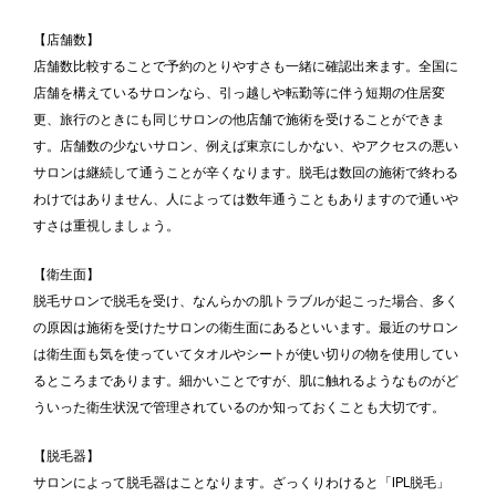
【店舗数】
店舗数比較することで予約のとりやすさも一緒に確認出来ます。全国に
店舗を構えているサロンなら、引っ越しや転勤等に伴う短期の住居変
更、旅行のときにも同じサロンの他店舗で施術を受けることができま
す。店舗数の少ないサロン、例えば東京にしかない、やアクセスの悪い
サロンは継続して通うことが辛くなります。脱毛は数回の施術で終わる
わけではありません、人によっては数年通うこともありますので通いや
すさは重視しましょう。
【衛生面】
脱毛サロンで脱毛を受け、なんらかの肌トラブルが起こった場合、多く
の原因は施術を受けたサロンの衛生面にあるといいます。最近のサロン
は衛生面も気を使っていてタオルやシートが使い切りの物を使用してい
るところまであります。細かいことですが、肌に触れるようなものがど
ういった衛生状況で管理されているのか知っておくことも大切です。
【脱毛器】
サロンによって脱毛器はことなります。ざっくりわけると「IPL脱毛」