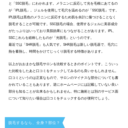
と「SSC脱毛」にわかれます。メラニンに反応して光を毛根にあてるの
が「IPL脱毛」。ジェルを使用して毛穴を温めるのが「SSC脱毛」です。
IPL脱毛は黒色のメラニンに反応するため肌を余計に傷つけることなく
脱毛することが可能です。SSC脱毛の場合、使用するジェルに美容成分
がたっぷりはいっており美肌効果にもつながることがあります。IPL、
SSCこれらを総称したものが「光脱毛」というのです。
最近では「SHR脱毛」も人気です。SHR脱毛は新しい脱毛器で、毛穴に
熱を蓄熱し、時間をかけてじっくり脱毛する特徴があります。
以上がおおまかな脱毛サロンを比較するときのポイントです。こういっ
た比較をしたあと口コミをチェックしてみるのも良いかもしれません。
口コミというのは正直なもので、サロンのマイナスな部分についても書
かれていることもあります。逆にホームページには記載していない良い
部分も知ることが出来るかもしれません。特に施術とは別のサービス面
について知りたい場合は口コミをチェックするのが便利でしょう。
脱毛するなら、全身？部位？