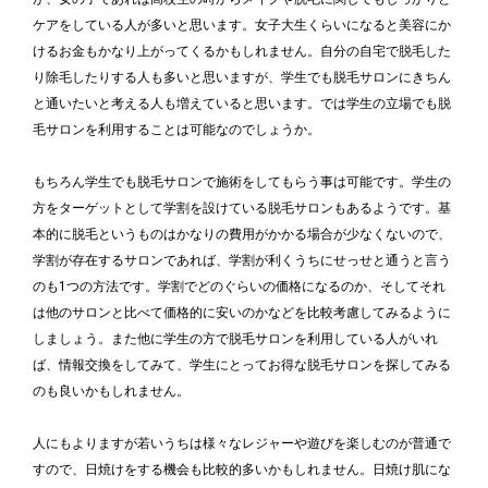
ケアをしている人が多いと思います。女子大生くらいになると美容にか
けるお金もかなり上がってくるかもしれません。自分の自宅で脱毛した
り除毛したりする人も多いと思いますが、学生でも脱毛サロンにきちん
と通いたいと考える人も増えていると思います。では学生の立場でも脱
毛サロンを利用することは可能なのでしょうか。
もちろん学生でも脱毛サロンで施術をしてもらう事は可能です。学生の
方をターゲットとして学割を設けている脱毛サロンもあるようです。基
本的に脱毛というものはかなりの費用がかかる場合が少なくないので、
学割が存在するサロンであれば、学割が利くうちにせっせと通うと言う
のも1つの方法です。学割でどのぐらいの価格になるのか、そしてそれ
は他のサロンと比べて価格的に安いのかなどを比較考慮してみるように
しましょう。また他に学生の方で脱毛サロンを利用している人がいれ
ば、情報交換をしてみて、学生にとってお得な脱毛サロンを探してみる
のも良いかもしれません。
人にもよりますが若いうちは様々なレジャーや遊びを楽しむのが普通で
すので、日焼けをする機会も比較的多いかもしれません。日焼け肌にな