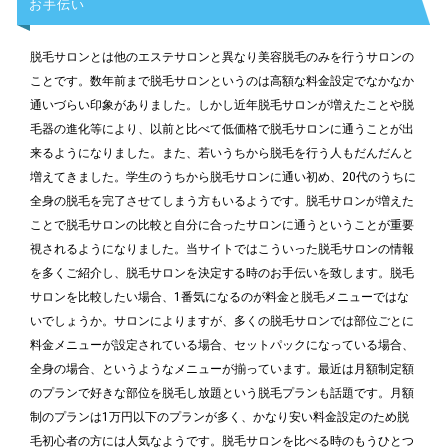
お手伝い
脱毛サロンとは他のエステサロンと異なり美容脱毛のみを行うサロンの
ことです。数年前まで脱毛サロンというのは高額な料金設定でなかなか
通いづらい印象がありました。しかし近年脱毛サロンが増えたことや脱
毛器の進化等により、以前と比べて低価格で脱毛サロンに通うことが出
来るようになりました。また、若いうちから脱毛を行う人もだんだんと
増えてきました。学生のうちから脱毛サロンに通い初め、20代のうちに
全身の脱毛を完了させてしまう方もいるようです。脱毛サロンが増えた
ことで脱毛サロンの比較と自分に合ったサロンに通うということが重要
視されるようになりました。当サイトではこういった脱毛サロンの情報
を多くご紹介し、脱毛サロンを決定する時のお手伝いを致します。脱毛
サロンを比較したい場合、1番気になるのが料金と脱毛メニューではな
いでしょうか。サロンによりますが、多くの脱毛サロンでは部位ごとに
料金メニューが設定されている場合、セットパックになっている場合、
全身の場合、というようなメニューが揃っています。最近は月額制定額
のプランで好きな部位を脱毛し放題という脱毛プランも話題です。月額
制のプランは1万円以下のプランが多く、かなり安い料金設定のため脱
毛初心者の方には人気なようです。脱毛サロンを比べる時のもうひとつ