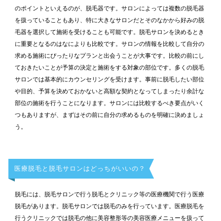
のポイントといえるのが、脱毛器です。サロンによっては複数の脱毛器
を扱っていることもあり、特に大きなサロンだとそのなかから好みの脱
毛器を選択して施術を受けることも可能です。脱毛サロンを決めるとき
に重要となるのはなによりも比較です。サロンの情報を比較して自分の
求める施術にぴったりなプランと出会うことが大事です。比較の前にし
ておきたいことが予算の決定と施術をする対象の部位です。多くの脱毛
サロンでは基本的にカウンセリングを受けます。事前に脱毛したい部位
や目的、予算を決めておかないと高額な契約となってしまったり余計な
部位の施術を行うことになります。サロンには比較するべき要点がいく
つもありますが、まずはその前に自分の求めるものを明確に決めましょ
う。
医療脱毛と脱毛サロンはどっちがいいの？
脱毛には、脱毛サロンで行う脱毛とクリニック等の医療機関で行う医療
脱毛があります。脱毛サロンでは脱毛のみを行っています。医療脱毛を
行うクリニックでは脱毛の他に美容整形等の美容医療メニューを扱って