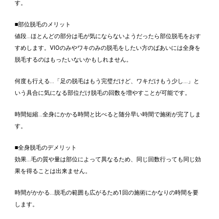
す。
■部位脱毛のメリット
値段…ほとんどの部分は毛が気にならないようだったら部位脱毛をおす
すめします。VIOのみやワキのみの脱毛をしたい方のばあいには全身を
脱毛するのはもったいないかもしれません。
何度も行える…「足の脱毛はもう完璧だけど、ワキだけもう少し…」と
いう具合に気になる部位だけ脱毛の回数を増やすことが可能です。
時間短縮…全身にかかる時間と比べると随分早い時間で施術が完了しま
す。
■全身脱毛のデメリット
効果…毛の質や量は部位によって異なるため、同じ回数行っても同じ効
果を得ることは出来ません。
時間がかかる…脱毛の範囲も広がるため1回の施術にかなりの時間を要
します。