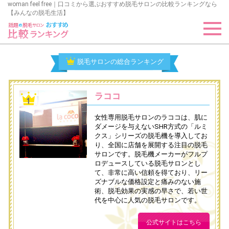
woman feel free｜口コミから選ぶおすすめ脱毛サロンの比較ランキングなら
【みんなの脱毛生活】
脱毛サロンの総合ランキング
ラココ
女性専用脱毛サロンのラココは、肌に
ダメージを与えないSHR方式の「ルミ
クス」シリーズの脱毛機を導入してお
り、全国に店舗を展開する注目の脱毛
サロンです。脱毛機メーカーがフルプ
ロデュースしている脱毛サロンとし
て、非常に高い信頼を得ており、リー
ズナブルな価格設定と痛みのない施
術、脱毛効果の実感の早さで、若い世
代を中心に人気の脱毛サロンです。
公式サイトはこちら