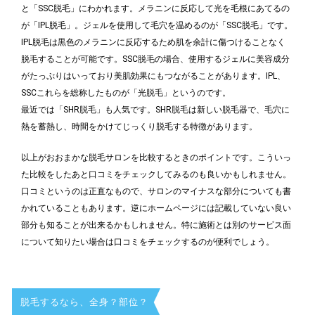
と「SSC脱毛」にわかれます。メラニンに反応して光を毛根にあてるの
が「IPL脱毛」。ジェルを使用して毛穴を温めるのが「SSC脱毛」です。
IPL脱毛は黒色のメラニンに反応するため肌を余計に傷つけることなく
脱毛することが可能です。SSC脱毛の場合、使用するジェルに美容成分
がたっぷりはいっており美肌効果にもつながることがあります。IPL、
SSCこれらを総称したものが「光脱毛」というのです。
最近では「SHR脱毛」も人気です。SHR脱毛は新しい脱毛器で、毛穴に
熱を蓄熱し、時間をかけてじっくり脱毛する特徴があります。
以上がおおまかな脱毛サロンを比較するときのポイントです。こういっ
た比較をしたあと口コミをチェックしてみるのも良いかもしれません。
口コミというのは正直なもので、サロンのマイナスな部分についても書
かれていることもあります。逆にホームページには記載していない良い
部分も知ることが出来るかもしれません。特に施術とは別のサービス面
について知りたい場合は口コミをチェックするのが便利でしょう。
脱毛するなら、全身？部位？