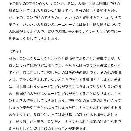
その他VIOのプランがないサロンや、逆に足の先から顔は眉間まで施術
対象に入れてくれるサロンなど様々です。自分の脱毛を希望する部位
が、そのサロンで施術できるのが、というのを確認することはかなり需
要です。だいたいのサロンのホームページには脱毛可能な箇所について
の記載がありますので、電話での問い合わせやカウンセリングの前に一
度チェックをしておきましょう。
【料金】
脱毛サロンはクリニックと比べると低価格であることが特徴ですが、サ
ロンによって価格設定は様々です。もちろん脱毛プランも確認するべき
ですが、特に注目して比較したいのはその他の費用です。その他の費用
とは、プランに含まれていないところで発生する費用をさします。例え
ば、脱毛前に行うシェービング代がプランに含まれていないサロンの場
合、毎回施術のたびにシェービング代が発生することになります。キャ
ンセル料の確認もしておきましょう。施術予定の日に別の用事が入って
しまった場合や生理とかぶってしまった時、キャンセル料が発生する場
合があります。サロンによっては繰り越しの制度がある場合もありま
す。繰り越しが出来るサロンだと、キャンセル料も追加の料金も不要で
別日程もしくは翌月に施術を行うことが出来ます。