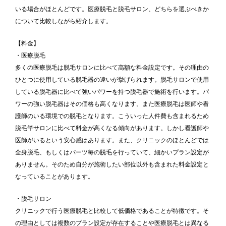
いる場合がほとんどです。医療脱毛と脱毛サロン、どちらを選ぶべきか
について比較しながら紹介します。
【料金】
・医療脱毛
多くの医療脱毛は脱毛サロンに比べて高額な料金設定です。その理由の
ひとつに使用している脱毛器の違いが挙げられます。脱毛サロンで使用
している脱毛器に比べて強いパワーを持つ脱毛器で施術を行います。パ
ワーの強い脱毛器はその価格も高くなります。また医療脱毛は医師や看
護師のいる環境での脱毛となります。こういった人件費も含まれるため
脱毛竿サロンに比べて料金が高くなる傾向があります。しかし看護師や
医師がいるという安心感はあります。また、クリニックのほとんどでは
全身脱毛、もしくはパーツ毎の脱毛を行っていて、細かいプラン設定が
ありません。そのため自分が施術したい部位以外も含まれた料金設定と
なっていることがあります。
・脱毛サロン
クリニックで行う医療脱毛と比較して低価格であることが特徴です。そ
の理由としては複数のプラン設定が存在することや医療脱毛とは異なる