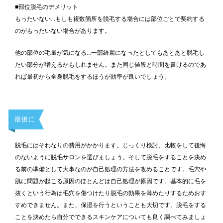
■部位脱毛のデメリット
もったいない…もしも複数箇所を脱毛する場合には部位ごとで契約する
のがもったいない場合があります。
他の部位の毛量が気になる…一部綺麗になったとしてもあとあと脱毛し
たい部分が増えるかもしれません。また同じ値段と時間を書けるのであ
れば最初から全身脱毛をするほうが効率が良いでしょう。
最後に
脱毛にはそれなりの費用がかかります。じっくり検討、比較をして後悔
のないように脱毛サロンを選びましょう。そして脱毛をすることを決め
る前の準備として大事なのが自己処理の方法を改めることです。毛穴や
肌に問題が起こる原因のほとんどは自己処理が原因です。基本的に毛を
抜くという行為は毛穴を傷つけたり脱毛の効果を薄めたりするためおす
すめできません。また、保湿を行うということも大切です。脱毛をする
ことを決めたら自分でできるスキンケアについても良く調べてみましょ