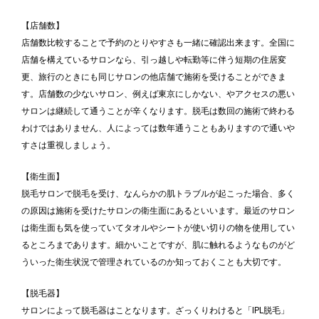
【店舗数】
店舗数比較することで予約のとりやすさも一緒に確認出来ます。全国に
店舗を構えているサロンなら、引っ越しや転勤等に伴う短期の住居変
更、旅行のときにも同じサロンの他店舗で施術を受けることができま
す。店舗数の少ないサロン、例えば東京にしかない、やアクセスの悪い
サロンは継続して通うことが辛くなります。脱毛は数回の施術で終わる
わけではありません、人によっては数年通うこともありますので通いや
すさは重視しましょう。
【衛生面】
脱毛サロンで脱毛を受け、なんらかの肌トラブルが起こった場合、多く
の原因は施術を受けたサロンの衛生面にあるといいます。最近のサロン
は衛生面も気を使っていてタオルやシートが使い切りの物を使用してい
るところまであります。細かいことですが、肌に触れるようなものがど
ういった衛生状況で管理されているのか知っておくことも大切です。
【脱毛器】
サロンによって脱毛器はことなります。ざっくりわけると「IPL脱毛」