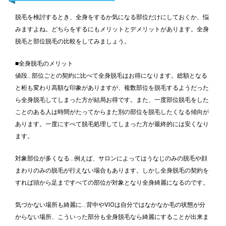
脱毛を検討するとき、全身をするか気になる部位だけにしておくか、悩
みますよね。どちらをするにもメリットとデメリットがあります。全身
脱毛と部位脱毛の比較をしてみましょう。
■全身脱毛のメリット
値段…部位ごとの契約に比べて全身脱毛はお得になります。総額となる
と桁も変わり高額な印象がありますが、複数部位を脱毛するようだった
ら全身脱毛してしまった方が結局お得です。また、一度部位脱毛をした
ことのある人は時間がたってからまた別の部位を脱毛したくなる傾向が
あります。一度にすべて脱毛処理してしまった方が最終的には安くなり
ます。
対象部位が多くなる…例えば、サロンによってはうなじのみの脱毛や顔
まわりのみの脱毛が行えない場合もあります。しかし全身脱毛の契約を
すれば頭から足まですべての部位が対象となり全身綺麗になるのです。
気づかない場所も綺麗に…背中やVIOは自分ではなかなか毛の状態が分
からない場所、こういった部分も全身脱毛なら綺麗にすることが出来ま