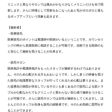
リニックと異なりサロンでは痛みがかなり少なくメラニンだけを光で照
射します。さらに特徴として照射をおこなったあと毛がポロポロと落ち
るポップアップという現象も起きます。
【施術者】
・医療脱毛
医療脱毛のポイントは看護師や医師がいるということです。カウンセリ
ングの時から直接医師に相談することが可能です。信頼できる医師のも
と安心して施術を受けることが出来ます。
・脱毛サロン
医師免許や看護師免許をもったスタッフが施術するわけではありませ
ん。そのため心配される方もおおいようです。しかし多くの研修を受け
た脱毛の知識豊富なスタッフが行ってくれるため心配は要りません。ま
た提携先の病院が存在しているサロンも多くあるので脱毛による肌トラ
ブルが心配なかたでもクリニックと変わらない安心感で施術をうけるこ
とが可能です。さらに脱毛サロンでは女性が施術をしてくれますし、ほ
とんどのスタッフが自身も脱毛の経験者です。そのため気軽に質問をす
ることができます。