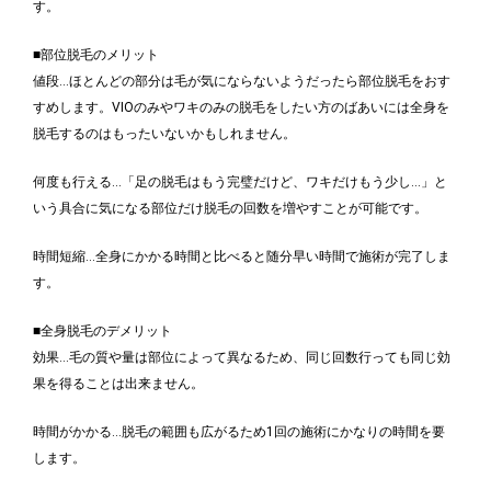
す。
■部位脱毛のメリット
値段…ほとんどの部分は毛が気にならないようだったら部位脱毛をおす
すめします。VIOのみやワキのみの脱毛をしたい方のばあいには全身を
脱毛するのはもったいないかもしれません。
何度も行える…「足の脱毛はもう完璧だけど、ワキだけもう少し…」と
いう具合に気になる部位だけ脱毛の回数を増やすことが可能です。
時間短縮…全身にかかる時間と比べると随分早い時間で施術が完了しま
す。
■全身脱毛のデメリット
効果…毛の質や量は部位によって異なるため、同じ回数行っても同じ効
果を得ることは出来ません。
時間がかかる…脱毛の範囲も広がるため1回の施術にかなりの時間を要
します。