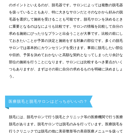
のポイントといえるのが、脱毛器です。サロンによっては複数の脱毛器
を扱っていることもあり、特に大きなサロンだとそのなかから好みの脱
毛器を選択して施術を受けることも可能です。脱毛サロンを決めるとき
に重要となるのはなによりも比較です。サロンの情報を比較して自分の
求める施術にぴったりなプランと出会うことが大事です。比較の前にし
ておきたいことが予算の決定と施術をする対象の部位です。多くの脱毛
サロンでは基本的にカウンセリングを受けます。事前に脱毛したい部位
や目的、予算を決めておかないと高額な契約となってしまったり余計な
部位の施術を行うことになります。サロンには比較するべき要点がいく
つもありますが、まずはその前に自分の求めるものを明確に決めましょ
う。
医療脱毛と脱毛サロンはどっちがいいの？
脱毛には、脱毛サロンで行う脱毛とクリニック等の医療機関で行う医療
脱毛があります。脱毛サロンでは脱毛のみを行っています。医療脱毛を
行うクリニックでは脱毛の他に美容整形等の美容医療メニューを扱って