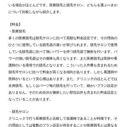
いる場合がほとんどです。医療脱毛と脱毛サロン、どちらを選ぶべきか
について比較しながら紹介します。
【料金】
・医療脱毛
多くの医療脱毛は脱毛サロンに比べて高額な料金設定です。その理由の
ひとつに使用している脱毛器の違いが挙げられます。脱毛サロンで使用
している脱毛器に比べて強いパワーを持つ脱毛器で施術を行います。パ
ワーの強い脱毛器はその価格も高くなります。また医療脱毛は医師や看
護師のいる環境での脱毛となります。こういった人件費も含まれるため
脱毛竿サロンに比べて料金が高くなる傾向があります。しかし看護師や
医師がいるという安心感はあります。また、クリニックのほとんどでは
全身脱毛、もしくはパーツ毎の脱毛を行っていて、細かいプラン設定が
ありません。そのため自分が施術したい部位以外も含まれた料金設定と
なっていることがあります。
・脱毛サロン
クリニックで行う医療脱毛と比較して低価格であることが特徴です。そ
の理由としては複数のプラン設定が存在することや医療脱毛とは異なる