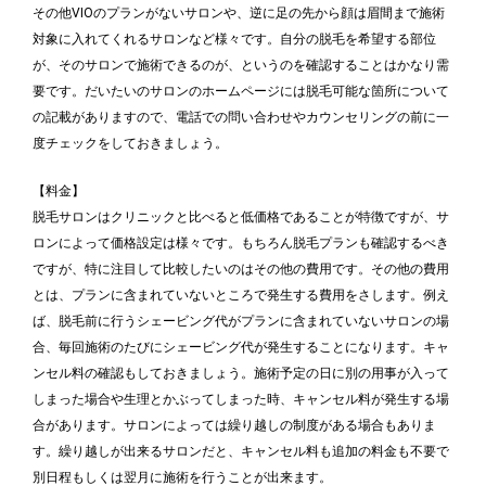
その他VIOのプランがないサロンや、逆に足の先から顔は眉間まで施術
対象に入れてくれるサロンなど様々です。自分の脱毛を希望する部位
が、そのサロンで施術できるのが、というのを確認することはかなり需
要です。だいたいのサロンのホームページには脱毛可能な箇所について
の記載がありますので、電話での問い合わせやカウンセリングの前に一
度チェックをしておきましょう。
【料金】
脱毛サロンはクリニックと比べると低価格であることが特徴ですが、サ
ロンによって価格設定は様々です。もちろん脱毛プランも確認するべき
ですが、特に注目して比較したいのはその他の費用です。その他の費用
とは、プランに含まれていないところで発生する費用をさします。例え
ば、脱毛前に行うシェービング代がプランに含まれていないサロンの場
合、毎回施術のたびにシェービング代が発生することになります。キャ
ンセル料の確認もしておきましょう。施術予定の日に別の用事が入って
しまった場合や生理とかぶってしまった時、キャンセル料が発生する場
合があります。サロンによっては繰り越しの制度がある場合もありま
す。繰り越しが出来るサロンだと、キャンセル料も追加の料金も不要で
別日程もしくは翌月に施術を行うことが出来ます。