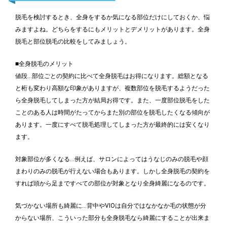
脱毛を検討するとき、全身をするか気になる部位だけにしておくか、悩
みますよね。どちらをするにもメリットとデメリットがあります。全身
脱毛と部位脱毛の比較をしてみましょう。
■全身脱毛のメリット
値段…部位ごとの契約に比べて全身脱毛はお得になります。総額となる
と桁も変わり高額な印象がありますが、複数部位を脱毛するようだった
ら全身脱毛してしまった方が結局お得です。また、一度部位脱毛をした
ことのある人は時間がたってからまた別の部位を脱毛したくなる傾向が
あります。一度にすべて脱毛処理してしまった方が最終的には安くなり
ます。
対象部位が多くなる…例えば、サロンによってはうなじのみの脱毛や顔
まわりのみの脱毛が行えない場合もあります。しかし全身脱毛の契約を
すれば頭から足まですべての部位が対象となり全身綺麗になるのです。
気づかない場所も綺麗に…背中やVIOは自分ではなかなか毛の状態が分
からない場所、こういった部分も全身脱毛なら綺麗にすることが出来ま