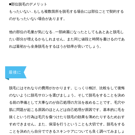
■部位脱毛のデメリット
もったいない…もしも複数箇所を脱毛する場合には部位ごとで契約する
のがもったいない場合があります。
他の部位の毛量が気になる…一部綺麗になったとしてもあとあと脱毛し
たい部分が増えるかもしれません。また同じ値段と時間を書けるのであ
れば最初から全身脱毛をするほうが効率が良いでしょう。
最後に
脱毛にはそれなりの費用がかかります。じっくり検討、比較をして後悔
のないように脱毛サロンを選びましょう。そして脱毛をすることを決め
る前の準備として大事なのが自己処理の方法を改めることです。毛穴や
肌に問題が起こる原因のほとんどは自己処理が原因です。基本的に毛を
抜くという行為は毛穴を傷つけたり脱毛の効果を薄めたりするためおす
すめできません。また、保湿を行うということも大切です。脱毛をする
ことを決めたら自分でできるスキンケアについても良く調べてみましょ