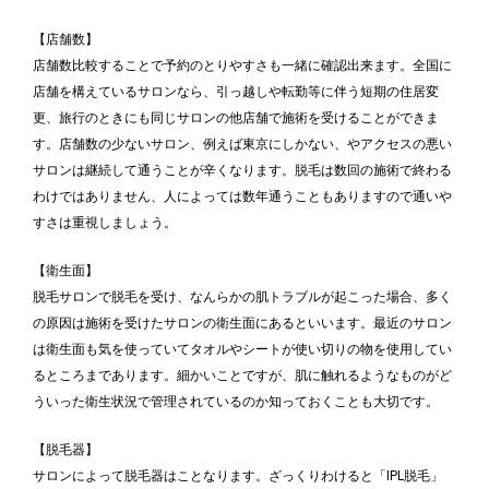
【店舗数】
店舗数比較することで予約のとりやすさも一緒に確認出来ます。全国に
店舗を構えているサロンなら、引っ越しや転勤等に伴う短期の住居変
更、旅行のときにも同じサロンの他店舗で施術を受けることができま
す。店舗数の少ないサロン、例えば東京にしかない、やアクセスの悪い
サロンは継続して通うことが辛くなります。脱毛は数回の施術で終わる
わけではありません、人によっては数年通うこともありますので通いや
すさは重視しましょう。
【衛生面】
脱毛サロンで脱毛を受け、なんらかの肌トラブルが起こった場合、多く
の原因は施術を受けたサロンの衛生面にあるといいます。最近のサロン
は衛生面も気を使っていてタオルやシートが使い切りの物を使用してい
るところまであります。細かいことですが、肌に触れるようなものがど
ういった衛生状況で管理されているのか知っておくことも大切です。
【脱毛器】
サロンによって脱毛器はことなります。ざっくりわけると「IPL脱毛」