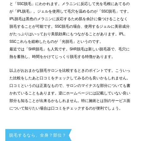
と「SSC脱毛」にわかれます。メラニンに反応して光を毛根にあてるの
が「IPL脱毛」。ジェルを使用して毛穴を温めるのが「SSC脱毛」です。
IPL脱毛は黒色のメラニンに反応するため肌を余計に傷つけることなく
脱毛することが可能です。SSC脱毛の場合、使用するジェルに美容成分
がたっぷりはいっており美肌効果にもつながることがあります。IPL、
SSCこれらを総称したものが「光脱毛」というのです。
最近では「SHR脱毛」も人気です。SHR脱毛は新しい脱毛器で、毛穴に
熱を蓄熱し、時間をかけてじっくり脱毛する特徴があります。
以上がおおまかな脱毛サロンを比較するときのポイントです。こういっ
た比較をしたあと口コミをチェックしてみるのも良いかもしれません。
口コミというのは正直なもので、サロンのマイナスな部分についても書
かれていることもあります。逆にホームページには記載していない良い
部分も知ることが出来るかもしれません。特に施術とは別のサービス面
について知りたい場合は口コミをチェックするのが便利でしょう。
脱毛するなら、全身？部位？