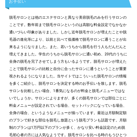
お手伝い
脱毛サロンとは他のエステサロンと異なり美容脱毛のみを行うサロンの
ことです。数年前まで脱毛サロンというのは高額な料金設定でなかなか
通いづらい印象がありました。しかし近年脱毛サロンが増えたことや脱
毛器の進化等により、以前と比べて低価格で脱毛サロンに通うことが出
来るようになりました。また、若いうちから脱毛を行う人もだんだんと
増えてきました。学生のうちから脱毛サロンに通い初め、20代のうちに
全身の脱毛を完了させてしまう方もいるようです。脱毛サロンが増えた
ことで脱毛サロンの比較と自分に合ったサロンに通うということが重要
視されるようになりました。当サイトではこういった脱毛サロンの情報
を多くご紹介し、脱毛サロンを決定する時のお手伝いを致します。脱毛
サロンを比較したい場合、1番気になるのが料金と脱毛メニューではな
いでしょうか。サロンによりますが、多くの脱毛サロンでは部位ごとに
料金メニューが設定されている場合、セットパックになっている場合、
全身の場合、というようなメニューが揃っています。最近は月額制定額
のプランで好きな部位を脱毛し放題という脱毛プランも話題です。月額
制のプランは1万円以下のプランが多く、かなり安い料金設定のため脱
毛初心者の方には人気なようです。脱毛サロンを比べる時のもうひとつ