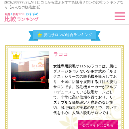
pixta_30899528_M｜口コミから選ぶおすすめ脱毛サロンの比較ランキングな
ら【みんなの脱毛生活】
脱毛サロンの総合ランキング
ラココ
女性専用脱毛サロンのラココは、肌に
ダメージを与えないSHR方式の「ルミ
クス」シリーズの脱毛機を導入してお
り、全国に店舗を展開する注目の脱毛
サロンです。脱毛機メーカーがフルプ
ロデュースしている脱毛サロンとし
て、非常に高い信頼を得ており、リー
ズナブルな価格設定と痛みのない施
術、脱毛効果の実感の早さで、若い世
代を中心に人気の脱毛サロンです。
公式サイトはこちら