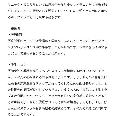
リニックと異なりサロンでは痛みがかなり少なくメラニンだけを光で照
射します。さらに特徴として照射をおこなったあと毛がポロポロと落ち
るポップアップという現象も起きます。
【施術者】
・医療脱毛
医療脱毛のポイントは看護師や医師がいるということです。カウンセリ
ングの時から直接医師に相談することが可能です。信頼できる医師のも
と安心して施術を受けることが出来ます。
・脱毛サロン
医師免許や看護師免許をもったスタッフが施術するわけではありませ
ん。そのため心配される方もおおいようです。しかし多くの研修を受け
た脱毛の知識豊富なスタッフが行ってくれるため心配は要りません。ま
た提携先の病院が存在しているサロンも多くあるので脱毛による肌トラ
ブルが心配なかたでもクリニックと変わらない安心感で施術をうけるこ
とが可能です。さらに脱毛サロンでは女性が施術をしてくれますし、ほ
とんどのスタッフが自身も脱毛の経験者です。そのため気軽に質問をす
ることができます。