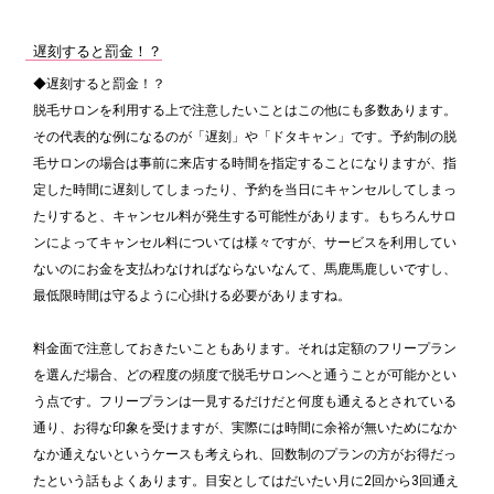
遅刻すると罰金！？
◆遅刻すると罰金！？
脱毛サロンを利用する上で注意したいことはこの他にも多数あります。
その代表的な例になるのが「遅刻」や「ドタキャン」です。予約制の脱
毛サロンの場合は事前に来店する時間を指定することになりますが、指
定した時間に遅刻してしまったり、予約を当日にキャンセルしてしまっ
たりすると、キャンセル料が発生する可能性があります。もちろんサロ
ンによってキャンセル料については様々ですが、サービスを利用してい
ないのにお金を支払わなければならないなんて、馬鹿馬鹿しいですし、
最低限時間は守るように心掛ける必要がありますね。
料金面で注意しておきたいこともあります。それは定額のフリープラン
を選んだ場合、どの程度の頻度で脱毛サロンへと通うことが可能かとい
う点です。フリープランは一見するだけだと何度も通えるとされている
通り、お得な印象を受けますが、実際には時間に余裕が無いためになか
なか通えないというケースも考えられ、回数制のプランの方がお得だっ
たという話もよくあります。目安としてはだいたい月に2回から3回通え