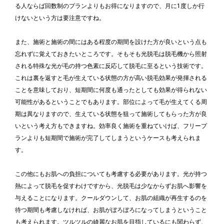
る人ならば回数制のプランよりもお得になりますので、月に1度しか行
けないという方は要注意ですね。
また、施術と施術の間にはある程度の期間を設けた方が良いという点も
忘れずに覚えておきたいところです。そもそも光脱毛は脱毛機から照射
される特殊な光が毛の持つ色素に反応して脱毛に至るという技術です。
これは裏を返すと毛が生えている状態の方が高い脱毛効果が発揮される
ことを意味しており、短期間に何度も通ったとしても効果が得られない
可能性があるということでもあります。部位によって毛が生えてくる周
期は異なりますので、生えている状態を狙って施術してもらった方が良
いという考え方もできますね。効率良く施術を重ねていけば、フリープ
ランよりも短期間で施術が完了してしまうというケースも考えられま
す。
この他にもお肌への負担についても考慮する必要があります。光が持つ
熱によって脱毛を促すわけですから、光脱毛は少なからずお肌へ影響を
与えることになります。クールダウンして、お肌の組織が再生するのを
待つ期間も考慮しなければ、お肌がぼろぼろになってしまうということ
も考えられます。ツルツルの綺麗なお肌を目指しているにも関わらず、