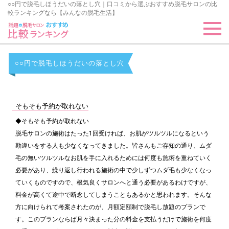
○○円で脱毛しほうだいの落とし穴｜口コミから選ぶおすすめ脱毛サロンの比
較ランキングなら【みんなの脱毛生活】
○○円で脱毛しほうだいの落とし穴
そもそも予約が取れない
◆そもそも予約が取れない
脱毛サロンの施術はたった1回受ければ、お肌がツルツルになるという
勘違いをする人も少なくなってきました。皆さんもご存知の通り、ムダ
毛の無いツルツルなお肌を手に入れるためには何度も施術を重ねていく
必要があり、繰り返し行われる施術の中で少しずつムダ毛も少なくなっ
ていくものですので、根気良くサロンへと通う必要があるわけですが、
料金が高くて途中で断念してしまうこともあるかと思われます。そんな
方に向けられて考案されたのが、月額定額制で脱毛し放題のプランで
す。このプランならば月々決まった分の料金を支払うだけで施術を何度