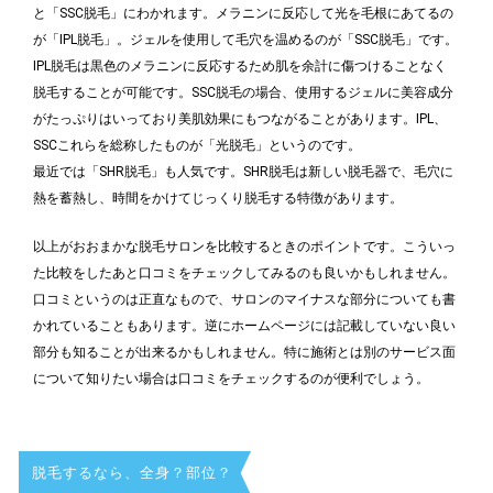
と「SSC脱毛」にわかれます。メラニンに反応して光を毛根にあてるの
が「IPL脱毛」。ジェルを使用して毛穴を温めるのが「SSC脱毛」です。
IPL脱毛は黒色のメラニンに反応するため肌を余計に傷つけることなく
脱毛することが可能です。SSC脱毛の場合、使用するジェルに美容成分
がたっぷりはいっており美肌効果にもつながることがあります。IPL、
SSCこれらを総称したものが「光脱毛」というのです。
最近では「SHR脱毛」も人気です。SHR脱毛は新しい脱毛器で、毛穴に
熱を蓄熱し、時間をかけてじっくり脱毛する特徴があります。
以上がおおまかな脱毛サロンを比較するときのポイントです。こういっ
た比較をしたあと口コミをチェックしてみるのも良いかもしれません。
口コミというのは正直なもので、サロンのマイナスな部分についても書
かれていることもあります。逆にホームページには記載していない良い
部分も知ることが出来るかもしれません。特に施術とは別のサービス面
について知りたい場合は口コミをチェックするのが便利でしょう。
脱毛するなら、全身？部位？