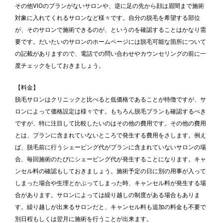
その他VIOのプランがないサロンや、逆に足の先から顔は眉間まで施術
対象に入れてくれるサロンなど様々です。自分の脱毛を希望する部位
が、そのサロンで施術できるのが、というのを確認することはかなり需
要です。だいたいのサロンのホームページには脱毛可能な箇所について
の記載がありますので、電話での問い合わせやカウンセリングの前に一
度チェックをしておきましょう。
【料金】
脱毛サロンはクリニックと比べると低価格であることが特徴ですが、サ
ロンによって価格設定は様々です。もちろん脱毛プランも確認するべき
ですが、特に注目して比較したいのはその他の費用です。その他の費用
とは、プランに含まれていないところで発生する費用をさします。例え
ば、脱毛前に行うシェービング代がプランに含まれていないサロンの場
合、毎回施術のたびにシェービング代が発生することになります。キャ
ンセル料の確認もしておきましょう。施術予定の日に別の用事が入って
しまった場合や生理とかぶってしまった時、キャンセル料が発生する場
合があります。サロンによっては繰り越しの制度がある場合もありま
す。繰り越しが出来るサロンだと、キャンセル料も追加の料金も不要で
別日程もしくは翌月に施術を行うことが出来ます。