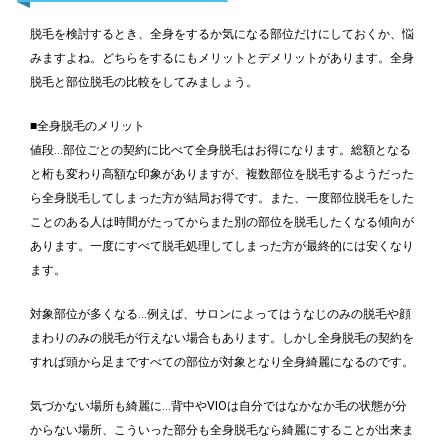
脱毛を検討するとき、全身をするか気になる部位だけにしておくか、悩
みますよね。どちらをするにもメリットとデメリットがあります。全身
脱毛と部位脱毛の比較をしてみましょう。
■全身脱毛のメリット
値段…部位ごとの契約に比べて全身脱毛はお得になります。総額となる
と桁も変わり高額な印象がありますが、複数部位を脱毛するようだった
ら全身脱毛してしまった方が結局お得です。また、一度部位脱毛をした
ことのある人は時間がたってからまた別の部位を脱毛したくなる傾向が
あります。一度にすべて脱毛処理してしまった方が最終的には安くなり
ます。
対象部位が多くなる…例えば、サロンによってはうなじのみの脱毛や顔
まわりのみの脱毛が行えない場合もあります。しかし全身脱毛の契約を
すれば頭から足まですべての部位が対象となり全身綺麗になるのです。
気づかない場所も綺麗に…背中やVIOは自分ではなかなか毛の状態が分
からない場所、こういった部分も全身脱毛なら綺麗にすることが出来ま