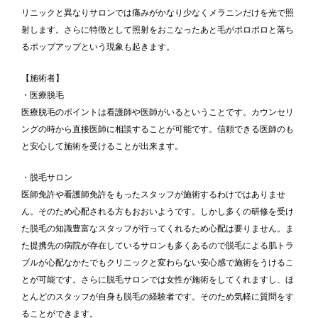
リニックと異なりサロンでは痛みがかなり少なくメラニンだけを光で照
射します。さらに特徴として照射をおこなったあと毛がポロポロと落ち
るポップアップという現象も起きます。
【施術者】
・医療脱毛
医療脱毛のポイントは看護師や医師がいるということです。カウンセリ
ングの時から直接医師に相談することが可能です。信頼できる医師のも
と安心して施術を受けることが出来ます。
・脱毛サロン
医師免許や看護師免許をもったスタッフが施術するわけではありませ
ん。そのため心配される方もおおいようです。しかし多くの研修を受け
た脱毛の知識豊富なスタッフが行ってくれるため心配は要りません。ま
た提携先の病院が存在しているサロンも多くあるので脱毛による肌トラ
ブルが心配なかたでもクリニックと変わらない安心感で施術をうけるこ
とが可能です。さらに脱毛サロンでは女性が施術をしてくれますし、ほ
とんどのスタッフが自身も脱毛の経験者です。そのため気軽に質問をす
ることができます。