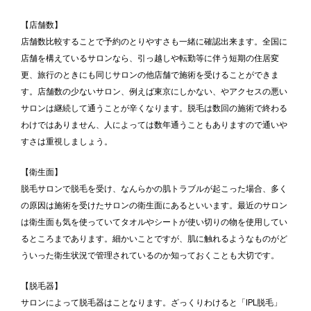
【店舗数】
店舗数比較することで予約のとりやすさも一緒に確認出来ます。全国に
店舗を構えているサロンなら、引っ越しや転勤等に伴う短期の住居変
更、旅行のときにも同じサロンの他店舗で施術を受けることができま
す。店舗数の少ないサロン、例えば東京にしかない、やアクセスの悪い
サロンは継続して通うことが辛くなります。脱毛は数回の施術で終わる
わけではありません、人によっては数年通うこともありますので通いや
すさは重視しましょう。
【衛生面】
脱毛サロンで脱毛を受け、なんらかの肌トラブルが起こった場合、多く
の原因は施術を受けたサロンの衛生面にあるといいます。最近のサロン
は衛生面も気を使っていてタオルやシートが使い切りの物を使用してい
るところまであります。細かいことですが、肌に触れるようなものがど
ういった衛生状況で管理されているのか知っておくことも大切です。
【脱毛器】
サロンによって脱毛器はことなります。ざっくりわけると「IPL脱毛」