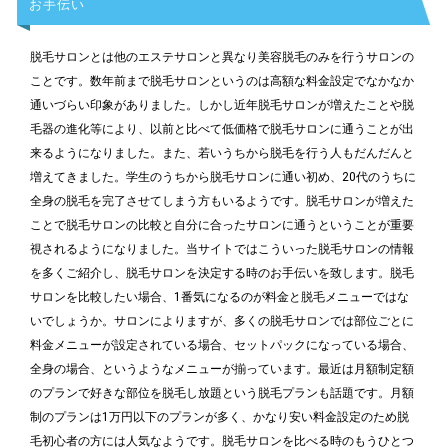
お手伝い
脱毛サロンとは他のエステサロンと異なり美容脱毛のみを行うサロンの
ことです。数年前まで脱毛サロンというのは高額な料金設定でなかなか
通いづらい印象がありました。しかし近年脱毛サロンが増えたことや脱
毛器の進化等により、以前と比べて低価格で脱毛サロンに通うことが出
来るようになりました。また、若いうちから脱毛を行う人もだんだんと
増えてきました。学生のうちから脱毛サロンに通い初め、20代のうちに
全身の脱毛を完了させてしまう方もいるようです。脱毛サロンが増えた
ことで脱毛サロンの比較と自分に合ったサロンに通うということが重要
視されるようになりました。当サイトではこういった脱毛サロンの情報
を多くご紹介し、脱毛サロンを決定する時のお手伝いを致します。脱毛
サロンを比較したい場合、1番気になるのが料金と脱毛メニューではな
いでしょうか。サロンによりますが、多くの脱毛サロンでは部位ごとに
料金メニューが設定されている場合、セットパックになっている場合、
全身の場合、というようなメニューが揃っています。最近は月額制定額
のプランで好きな部位を脱毛し放題という脱毛プランも話題です。月額
制のプランは1万円以下のプランが多く、かなり安い料金設定のため脱
毛初心者の方には人気なようです。脱毛サロンを比べる時のもうひとつ