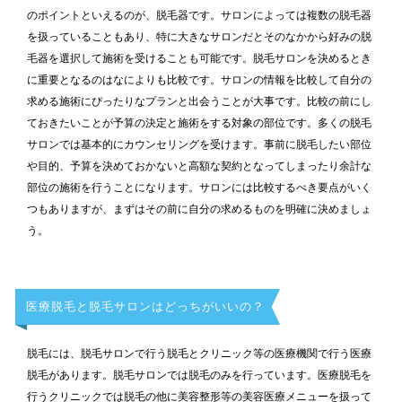
のポイントといえるのが、脱毛器です。サロンによっては複数の脱毛器
を扱っていることもあり、特に大きなサロンだとそのなかから好みの脱
毛器を選択して施術を受けることも可能です。脱毛サロンを決めるとき
に重要となるのはなによりも比較です。サロンの情報を比較して自分の
求める施術にぴったりなプランと出会うことが大事です。比較の前にし
ておきたいことが予算の決定と施術をする対象の部位です。多くの脱毛
サロンでは基本的にカウンセリングを受けます。事前に脱毛したい部位
や目的、予算を決めておかないと高額な契約となってしまったり余計な
部位の施術を行うことになります。サロンには比較するべき要点がいく
つもありますが、まずはその前に自分の求めるものを明確に決めましょ
う。
医療脱毛と脱毛サロンはどっちがいいの？
脱毛には、脱毛サロンで行う脱毛とクリニック等の医療機関で行う医療
脱毛があります。脱毛サロンでは脱毛のみを行っています。医療脱毛を
行うクリニックでは脱毛の他に美容整形等の美容医療メニューを扱って