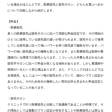
いる場合がほとんどです。医療脱毛と脱毛サロン、どちらを選ぶべきか
について比較しながら紹介します。
【料金】
・医療脱毛
多くの医療脱毛は脱毛サロンに比べて高額な料金設定です。その理由の
ひとつに使用している脱毛器の違いが挙げられます。脱毛サロンで使用
している脱毛器に比べて強いパワーを持つ脱毛器で施術を行います。パ
ワーの強い脱毛器はその価格も高くなります。また医療脱毛は医師や看
護師のいる環境での脱毛となります。こういった人件費も含まれるため
脱毛竿サロンに比べて料金が高くなる傾向があります。しかし看護師や
医師がいるという安心感はあります。また、クリニックのほとんどでは
全身脱毛、もしくはパーツ毎の脱毛を行っていて、細かいプラン設定が
ありません。そのため自分が施術したい部位以外も含まれた料金設定と
なっていることがあります。
・脱毛サロン
クリニックで行う医療脱毛と比較して低価格であることが特徴です。そ
の理由としては複数のプラン設定が存在することや医療脱毛とは異なる