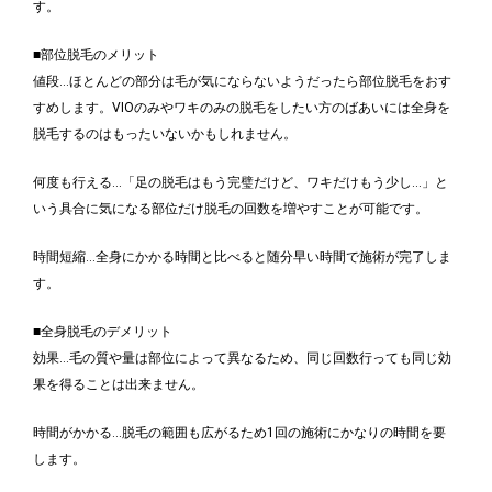
す。
■部位脱毛のメリット
値段…ほとんどの部分は毛が気にならないようだったら部位脱毛をおす
すめします。VIOのみやワキのみの脱毛をしたい方のばあいには全身を
脱毛するのはもったいないかもしれません。
何度も行える…「足の脱毛はもう完璧だけど、ワキだけもう少し…」と
いう具合に気になる部位だけ脱毛の回数を増やすことが可能です。
時間短縮…全身にかかる時間と比べると随分早い時間で施術が完了しま
す。
■全身脱毛のデメリット
効果…毛の質や量は部位によって異なるため、同じ回数行っても同じ効
果を得ることは出来ません。
時間がかかる…脱毛の範囲も広がるため1回の施術にかなりの時間を要
します。