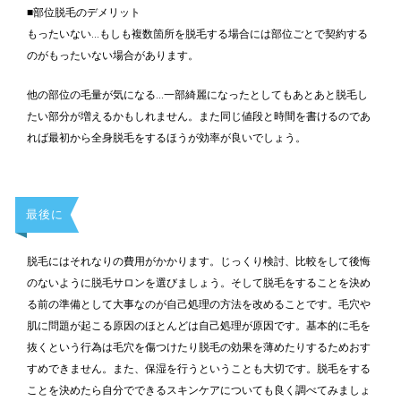
■部位脱毛のデメリット
もったいない…もしも複数箇所を脱毛する場合には部位ごとで契約する
のがもったいない場合があります。
他の部位の毛量が気になる…一部綺麗になったとしてもあとあと脱毛し
たい部分が増えるかもしれません。また同じ値段と時間を書けるのであ
れば最初から全身脱毛をするほうが効率が良いでしょう。
最後に
脱毛にはそれなりの費用がかかります。じっくり検討、比較をして後悔
のないように脱毛サロンを選びましょう。そして脱毛をすることを決め
る前の準備として大事なのが自己処理の方法を改めることです。毛穴や
肌に問題が起こる原因のほとんどは自己処理が原因です。基本的に毛を
抜くという行為は毛穴を傷つけたり脱毛の効果を薄めたりするためおす
すめできません。また、保湿を行うということも大切です。脱毛をする
ことを決めたら自分でできるスキンケアについても良く調べてみましょ