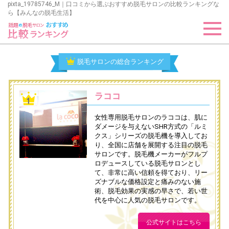
pixta_19785746_M｜口コミから選ぶおすすめ脱毛サロンの比較ランキングな
ら【みんなの脱毛生活】
脱毛サロンの総合ランキング
ラココ
女性専用脱毛サロンのラココは、肌に
ダメージを与えないSHR方式の「ルミ
クス」シリーズの脱毛機を導入してお
り、全国に店舗を展開する注目の脱毛
サロンです。脱毛機メーカーがフルプ
ロデュースしている脱毛サロンとし
て、非常に高い信頼を得ており、リー
ズナブルな価格設定と痛みのない施
術、脱毛効果の実感の早さで、若い世
代を中心に人気の脱毛サロンです。
公式サイトはこちら