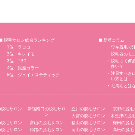
脱毛サロン総合ランキング
新着コラム
1位 ラココ
ワキ脱毛で
2位 キレイモ
脱毛器のモ
3位 TBC
脱毛って何
多い？
4位 銀座カラー
注目すべき
5位 ジェイエステティック
い方とは
毛周期とは
の脱毛サロン
新宿南口の脱毛サロ
立川の脱毛サロン
京都の脱毛
ン
大宮の脱毛サロン
木更津の脱
の脱毛サロン
富山の脱毛サロン
福山の脱毛サロン
梅田の脱毛
の脱毛サロン
姫路の脱毛サロン
岡山の脱毛サロン
高松の脱毛