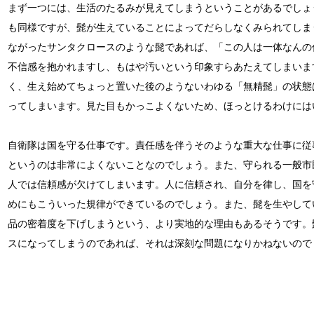
まず一つには、生活のたるみが見えてしまうということがあるでしょ
も同様ですが、髭が生えていることによってだらしなくみられてしま
ながったサンタクロースのような髭であれば、「この人は一体なんの
不信感を抱かれますし、もはや汚いという印象すらあたえてしまいま
く、生え始めてちょっと置いた後のようないわゆる「無精髭」の状態
ってしまいます。見た目もかっこよくないため、ほっとけるわけには
自衛隊は国を守る仕事です。責任感を伴うそのような重大な仕事に従
というのは非常によくないことなのでしょう。また、守られる一般市
人では信頼感が欠けてしまいます。人に信頼され、自分を律し、国を
めにもこういった規律ができているのでしょう。また、髭を生やして
品の密着度を下げしまうという、より実地的な理由もあるそうです。
スになってしまうのであれば、それは深刻な問題になりかねないので