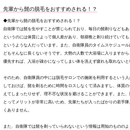
先輩から髭の脱毛をおすすめされる！？
◆先輩から髭の脱毛をおすすめされる！？
自衛隊では髭を生やすことが禁じられており、毎日の髭剃りなどもあ
というのには体質によって個人差があり、朝昼晩と剃り続けていても
というような人だっています。また、自衛隊員のタイムスケジュール
どもそんなに長くないそうです。大勢の人数で大浴場に入りますから
優先すれば、入浴が疎かになってしまい体を洗えず疲れも取れないと
そのため、自衛隊員の中には脱毛サロンでの施術を利用するという人
しておけば、髭を剃るために時間をロスしなくて済みますし、体質の
えてしまったりせず、理不尽な状況を避けることができます。また、
とってメリットが非常に高いため、先輩たちが入ったばかりの若手隊
くありません。
また、自衛隊では髭を剃っていられないという情報は周知のもののよ