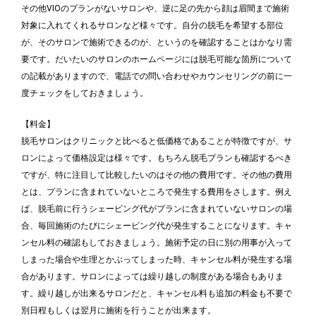
その他VIOのプランがないサロンや、逆に足の先から顔は眉間まで施術
対象に入れてくれるサロンなど様々です。自分の脱毛を希望する部位
が、そのサロンで施術できるのが、というのを確認することはかなり需
要です。だいたいのサロンのホームページには脱毛可能な箇所について
の記載がありますので、電話での問い合わせやカウンセリングの前に一
度チェックをしておきましょう。
【料金】
脱毛サロンはクリニックと比べると低価格であることが特徴ですが、サ
ロンによって価格設定は様々です。もちろん脱毛プランも確認するべき
ですが、特に注目して比較したいのはその他の費用です。その他の費用
とは、プランに含まれていないところで発生する費用をさします。例え
ば、脱毛前に行うシェービング代がプランに含まれていないサロンの場
合、毎回施術のたびにシェービング代が発生することになります。キャ
ンセル料の確認もしておきましょう。施術予定の日に別の用事が入って
しまった場合や生理とかぶってしまった時、キャンセル料が発生する場
合があります。サロンによっては繰り越しの制度がある場合もありま
す。繰り越しが出来るサロンだと、キャンセル料も追加の料金も不要で
別日程もしくは翌月に施術を行うことが出来ます。