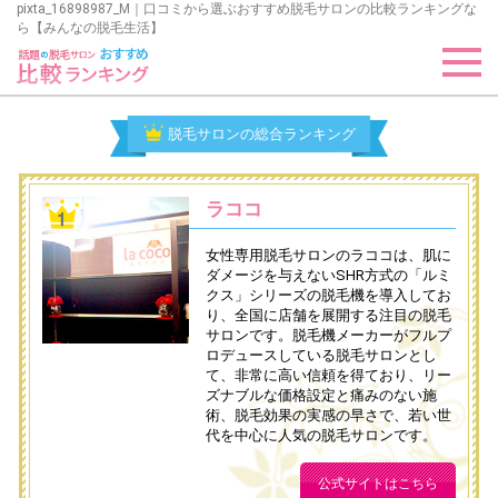
pixta_16898987_M｜口コミから選ぶおすすめ脱毛サロンの比較ランキングな
ら【みんなの脱毛生活】
脱毛サロンの総合ランキング
ラココ
女性専用脱毛サロンのラココは、肌に
ダメージを与えないSHR方式の「ルミ
クス」シリーズの脱毛機を導入してお
り、全国に店舗を展開する注目の脱毛
サロンです。脱毛機メーカーがフルプ
ロデュースしている脱毛サロンとし
て、非常に高い信頼を得ており、リー
ズナブルな価格設定と痛みのない施
術、脱毛効果の実感の早さで、若い世
代を中心に人気の脱毛サロンです。
公式サイトはこちら