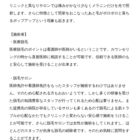
リニックと異なりサロンでは痛みがかなり少なくメラニンだけを光で照
射します。さらに特徴として照射をおこなったあと毛がポロポロと落ち
るポップアップという現象も起きます。
【施術者】
・医療脱毛
医療脱毛のポイントは看護師や医師がいるということです。カウンセリ
ングの時から直接医師に相談することが可能です。信頼できる医師のも
と安心して施術を受けることが出来ます。
・脱毛サロン
医師免許や看護師免許をもったスタッフが施術するわけではありませ
ん。そのため心配される方もおおいようです。しかし多くの研修を受け
た脱毛の知識豊富なスタッフが行ってくれるため心配は要りません。ま
た提携先の病院が存在しているサロンも多くあるので脱毛による肌トラ
ブルが心配なかたでもクリニックと変わらない安心感で施術をうけるこ
とが可能です。さらに脱毛サロンでは女性が施術をしてくれますし、ほ
とんどのスタッフが自身も脱毛の経験者です。そのため気軽に質問をす
ることができます。