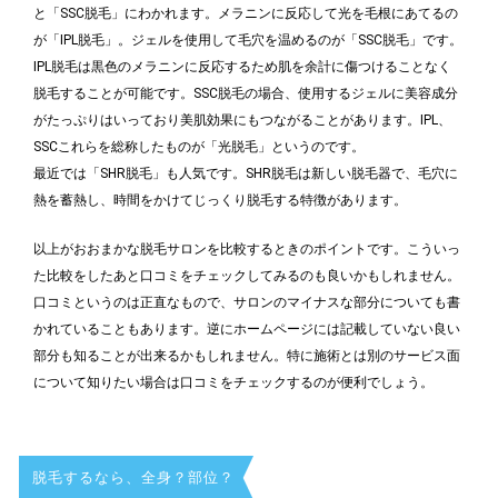
と「SSC脱毛」にわかれます。メラニンに反応して光を毛根にあてるの
が「IPL脱毛」。ジェルを使用して毛穴を温めるのが「SSC脱毛」です。
IPL脱毛は黒色のメラニンに反応するため肌を余計に傷つけることなく
脱毛することが可能です。SSC脱毛の場合、使用するジェルに美容成分
がたっぷりはいっており美肌効果にもつながることがあります。IPL、
SSCこれらを総称したものが「光脱毛」というのです。
最近では「SHR脱毛」も人気です。SHR脱毛は新しい脱毛器で、毛穴に
熱を蓄熱し、時間をかけてじっくり脱毛する特徴があります。
以上がおおまかな脱毛サロンを比較するときのポイントです。こういっ
た比較をしたあと口コミをチェックしてみるのも良いかもしれません。
口コミというのは正直なもので、サロンのマイナスな部分についても書
かれていることもあります。逆にホームページには記載していない良い
部分も知ることが出来るかもしれません。特に施術とは別のサービス面
について知りたい場合は口コミをチェックするのが便利でしょう。
脱毛するなら、全身？部位？