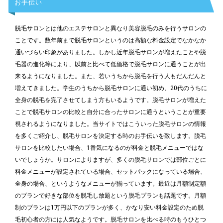
お手伝い
脱毛サロンとは他のエステサロンと異なり美容脱毛のみを行うサロンの
ことです。数年前まで脱毛サロンというのは高額な料金設定でなかなか
通いづらい印象がありました。しかし近年脱毛サロンが増えたことや脱
毛器の進化等により、以前と比べて低価格で脱毛サロンに通うことが出
来るようになりました。また、若いうちから脱毛を行う人もだんだんと
増えてきました。学生のうちから脱毛サロンに通い初め、20代のうちに
全身の脱毛を完了させてしまう方もいるようです。脱毛サロンが増えた
ことで脱毛サロンの比較と自分に合ったサロンに通うということが重要
視されるようになりました。当サイトではこういった脱毛サロンの情報
を多くご紹介し、脱毛サロンを決定する時のお手伝いを致します。脱毛
サロンを比較したい場合、1番気になるのが料金と脱毛メニューではな
いでしょうか。サロンによりますが、多くの脱毛サロンでは部位ごとに
料金メニューが設定されている場合、セットパックになっている場合、
全身の場合、というようなメニューが揃っています。最近は月額制定額
のプランで好きな部位を脱毛し放題という脱毛プランも話題です。月額
制のプランは1万円以下のプランが多く、かなり安い料金設定のため脱
毛初心者の方には人気なようです。脱毛サロンを比べる時のもうひとつ