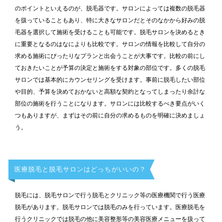
のポイントといえるのが、脱毛器です。サロンによっては複数の脱毛器
を扱っていることもあり、特に大きなサロンだとそのなかから好みの脱
毛器を選択して施術を受けることも可能です。脱毛サロンを決めるとき
に重要となるのはなによりも比較です。サロンの情報を比較して自分の
求める施術にぴったりなプランと出会うことが大事です。比較の前にし
ておきたいことが予算の決定と施術をする対象の部位です。多くの脱毛
サロンでは基本的にカウンセリングを受けます。事前に脱毛したい部位
や目的、予算を決めておかないと高額な契約となってしまったり余計な
部位の施術を行うことになります。サロンには比較するべき要点がいく
つもありますが、まずはその前に自分の求めるものを明確に決めましょ
う。
医療脱毛と脱毛サロンはどっちがいいの？
脱毛には、脱毛サロンで行う脱毛とクリニック等の医療機関で行う医療
脱毛があります。脱毛サロンでは脱毛のみを行っています。医療脱毛を
行うクリニックでは脱毛の他に美容整形等の美容医療メニューを扱って