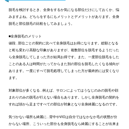
脱毛を検討するとき、全身をするか気になる部位だけにしておくか、悩
みますよね。どちらをするにもメリットとデメリットがあります。全身
脱毛と部位脱毛の比較をしてみましょう。
■全身脱毛のメリット
値段…部位ごとの契約に比べて全身脱毛はお得になります。総額となる
と桁も変わり高額な印象がありますが、複数部位を脱毛するようだった
ら全身脱毛してしまった方が結局お得です。また、一度部位脱毛をした
ことのある人は時間がたってからまた別の部位を脱毛したくなる傾向が
あります。一度にすべて脱毛処理してしまった方が最終的には安くなり
ます。
対象部位が多くなる…例えば、サロンによってはうなじのみの脱毛や顔
まわりのみの脱毛が行えない場合もあります。しかし全身脱毛の契約を
すれば頭から足まですべての部位が対象となり全身綺麗になるのです。
気づかない場所も綺麗に…背中やVIOは自分ではなかなか毛の状態が分
からない場所、こういった部分も全身脱毛なら綺麗にすることが出来ま