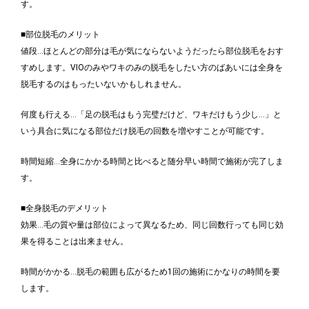
す。
■部位脱毛のメリット
値段…ほとんどの部分は毛が気にならないようだったら部位脱毛をおす
すめします。VIOのみやワキのみの脱毛をしたい方のばあいには全身を
脱毛するのはもったいないかもしれません。
何度も行える…「足の脱毛はもう完璧だけど、ワキだけもう少し…」と
いう具合に気になる部位だけ脱毛の回数を増やすことが可能です。
時間短縮…全身にかかる時間と比べると随分早い時間で施術が完了しま
す。
■全身脱毛のデメリット
効果…毛の質や量は部位によって異なるため、同じ回数行っても同じ効
果を得ることは出来ません。
時間がかかる…脱毛の範囲も広がるため1回の施術にかなりの時間を要
します。