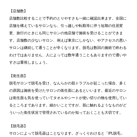
【店舗数】
店舗数比較することで予約のとりやすさも一緒に確認出来ます。全国に
店舗を構えているサロンなら、引っ越しや転勤等に伴う短期の住居変
更、旅行のときにも同じサロンの他店舗で施術を受けることができま
す。店舗数の少ないサロン、例えば東京にしかない、やアクセスの悪い
サロンは継続して通うことが辛くなります。脱毛は数回の施術で終わる
わけではありません、人によっては数年通うこともありますので通いや
すさは重視しましょう。
【衛生面】
脱毛サロンで脱毛を受け、なんらかの肌トラブルが起こった場合、多く
の原因は施術を受けたサロンの衛生面にあるといいます。最近のサロン
は衛生面も気を使っていてタオルやシートが使い切りの物を使用してい
るところまであります。細かいことですが、肌に触れるようなものがど
ういった衛生状況で管理されているのか知っておくことも大切です。
【脱毛器】
サロンによって脱毛器はことなります。ざっくりわけると「IPL脱毛」