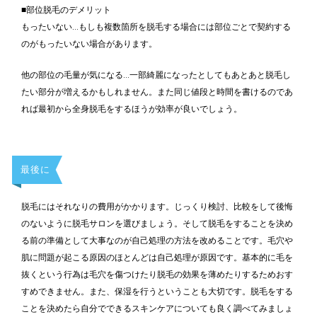
■部位脱毛のデメリット
もったいない…もしも複数箇所を脱毛する場合には部位ごとで契約する
のがもったいない場合があります。
他の部位の毛量が気になる…一部綺麗になったとしてもあとあと脱毛し
たい部分が増えるかもしれません。また同じ値段と時間を書けるのであ
れば最初から全身脱毛をするほうが効率が良いでしょう。
最後に
脱毛にはそれなりの費用がかかります。じっくり検討、比較をして後悔
のないように脱毛サロンを選びましょう。そして脱毛をすることを決め
る前の準備として大事なのが自己処理の方法を改めることです。毛穴や
肌に問題が起こる原因のほとんどは自己処理が原因です。基本的に毛を
抜くという行為は毛穴を傷つけたり脱毛の効果を薄めたりするためおす
すめできません。また、保湿を行うということも大切です。脱毛をする
ことを決めたら自分でできるスキンケアについても良く調べてみましょ