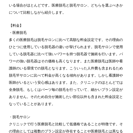
いる場合がほとんどです。医療脱毛と脱毛サロン、どちらを選ぶべきか
について比較しながら紹介します。
【料金】
・医療脱毛
多くの医療脱毛は脱毛サロンに比べて高額な料金設定です。その理由の
ひとつに使用している脱毛器の違いが挙げられます。脱毛サロンで使用
している脱毛器に比べて強いパワーを持つ脱毛器で施術を行います。パ
ワーの強い脱毛器はその価格も高くなります。また医療脱毛は医師や看
護師のいる環境での脱毛となります。こういった人件費も含まれるため
脱毛竿サロンに比べて料金が高くなる傾向があります。しかし看護師や
医師がいるという安心感はあります。また、クリニックのほとんどでは
全身脱毛、もしくはパーツ毎の脱毛を行っていて、細かいプラン設定が
ありません。そのため自分が施術したい部位以外も含まれた料金設定と
なっていることがあります。
・脱毛サロン
クリニックで行う医療脱毛と比較して低価格であることが特徴です。そ
の理由としては複数のプラン設定が存在することや医療脱毛とは異なる