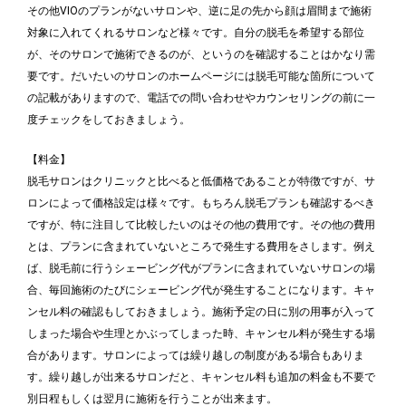
その他VIOのプランがないサロンや、逆に足の先から顔は眉間まで施術
対象に入れてくれるサロンなど様々です。自分の脱毛を希望する部位
が、そのサロンで施術できるのが、というのを確認することはかなり需
要です。だいたいのサロンのホームページには脱毛可能な箇所について
の記載がありますので、電話での問い合わせやカウンセリングの前に一
度チェックをしておきましょう。
【料金】
脱毛サロンはクリニックと比べると低価格であることが特徴ですが、サ
ロンによって価格設定は様々です。もちろん脱毛プランも確認するべき
ですが、特に注目して比較したいのはその他の費用です。その他の費用
とは、プランに含まれていないところで発生する費用をさします。例え
ば、脱毛前に行うシェービング代がプランに含まれていないサロンの場
合、毎回施術のたびにシェービング代が発生することになります。キャ
ンセル料の確認もしておきましょう。施術予定の日に別の用事が入って
しまった場合や生理とかぶってしまった時、キャンセル料が発生する場
合があります。サロンによっては繰り越しの制度がある場合もありま
す。繰り越しが出来るサロンだと、キャンセル料も追加の料金も不要で
別日程もしくは翌月に施術を行うことが出来ます。