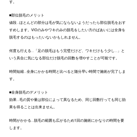
す。
■部位脱毛のメリット
値段…ほとんどの部分は毛が気にならないようだったら部位脱毛をおす
すめします。VIOのみやワキのみの脱毛をしたい方のばあいには全身を
脱毛するのはもったいないかもしれません。
何度も行える…「足の脱毛はもう完璧だけど、ワキだけもう少し…」と
いう具合に気になる部位だけ脱毛の回数を増やすことが可能です。
時間短縮…全身にかかる時間と比べると随分早い時間で施術が完了しま
す。
■全身脱毛のデメリット
効果…毛の質や量は部位によって異なるため、同じ回数行っても同じ効
果を得ることは出来ません。
時間がかかる…脱毛の範囲も広がるため1回の施術にかなりの時間を要
します。