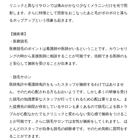
リニックと異なりサロンでは痛みがかなり少なくメラニンだけを光で照
射します。さらに特徴として照射をおこなったあと毛がポロポロと落ち
るポップアップという現象も起きます。
【施術者】
・医療脱毛
医療脱毛のポイントは看護師や医師がいるということです。カウンセリ
ングの時から直接医師に相談することが可能です。信頼できる医師のも
と安心して施術を受けることが出来ます。
・脱毛サロン
医師免許や看護師免許をもったスタッフが施術するわけではありませ
ん。そのため心配される方もおおいようです。しかし多くの研修を受け
た脱毛の知識豊富なスタッフが行ってくれるため心配は要りません。ま
た提携先の病院が存在しているサロンも多くあるので脱毛による肌トラ
ブルが心配なかたでもクリニックと変わらない安心感で施術をうけるこ
とが可能です。さらに脱毛サロンでは女性が施術をしてくれますし、ほ
とんどのスタッフが自身も脱毛の経験者です。そのため気軽に質問をす
ることができます。