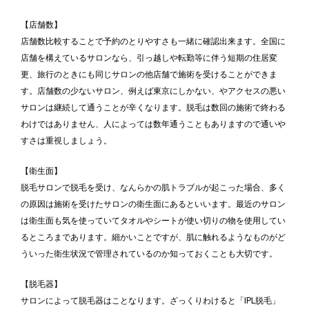
【店舗数】
店舗数比較することで予約のとりやすさも一緒に確認出来ます。全国に
店舗を構えているサロンなら、引っ越しや転勤等に伴う短期の住居変
更、旅行のときにも同じサロンの他店舗で施術を受けることができま
す。店舗数の少ないサロン、例えば東京にしかない、やアクセスの悪い
サロンは継続して通うことが辛くなります。脱毛は数回の施術で終わる
わけではありません、人によっては数年通うこともありますので通いや
すさは重視しましょう。
【衛生面】
脱毛サロンで脱毛を受け、なんらかの肌トラブルが起こった場合、多く
の原因は施術を受けたサロンの衛生面にあるといいます。最近のサロン
は衛生面も気を使っていてタオルやシートが使い切りの物を使用してい
るところまであります。細かいことですが、肌に触れるようなものがど
ういった衛生状況で管理されているのか知っておくことも大切です。
【脱毛器】
サロンによって脱毛器はことなります。ざっくりわけると「IPL脱毛」