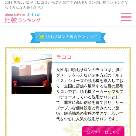
pixta_9785042_M｜口コミから選ぶおすすめ脱毛サロンの比較ランキングな
ら【みんなの脱毛生活】
脱毛サロンの総合ランキング
ラココ
女性専用脱毛サロンのラココは、肌に
ダメージを与えないSHR方式の「ルミ
クス」シリーズの脱毛機を導入してお
り、全国に店舗を展開する注目の脱毛
サロンです。脱毛機メーカーがフルプ
ロデュースしている脱毛サロンとし
て、非常に高い信頼を得ており、リー
ズナブルな価格設定と痛みのない施
術、脱毛効果の実感の早さで、若い世
代を中心に人気の脱毛サロンです。
公式サイトはこちら