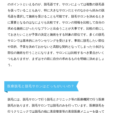
のポイントといえるのが、脱毛器です。サロンによっては複数の脱毛器
を扱っていることもあり、特に大きなサロンだとそのなかから好みの脱
毛器を選択して施術を受けることも可能です。脱毛サロンを決めるとき
に重要となるのはなによりも比較です。サロンの情報を比較して自分の
求める施術にぴったりなプランと出会うことが大事です。比較の前にし
ておきたいことが予算の決定と施術をする対象の部位です。多くの脱毛
サロンでは基本的にカウンセリングを受けます。事前に脱毛したい部位
や目的、予算を決めておかないと高額な契約となってしまったり余計な
部位の施術を行うことになります。サロンには比較するべき要点がいく
つもありますが、まずはその前に自分の求めるものを明確に決めましょ
う。
医療脱毛と脱毛サロンはどっちがいいの？
脱毛には、脱毛サロンで行う脱毛とクリニック等の医療機関で行う医療
脱毛があります。脱毛サロンでは脱毛のみを行っています。医療脱毛を
行うクリニックでは脱毛の他に美容整形等の美容医療メニューを扱って