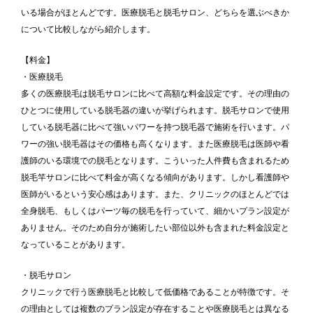
いる場合がほとんどです。医療脱毛と脱毛サロン、どちらを選ぶべきか
について比較しながら紹介します。
【料金】
・医療脱毛
多くの医療脱毛は脱毛サロンに比べて高額な料金設定です。その理由の
ひとつに使用している脱毛器の違いが挙げられます。脱毛サロンで使用
している脱毛器に比べて強いパワーを持つ脱毛器で施術を行います。パ
ワーの強い脱毛器はその価格も高くなります。また医療脱毛は医師や看
護師のいる環境での脱毛となります。こういった人件費も含まれるため
脱毛竿サロンに比べて料金が高くなる傾向があります。しかし看護師や
医師がいるという安心感はあります。また、クリニックのほとんどでは
全身脱毛、もしくはパーツ毎の脱毛を行っていて、細かいプラン設定が
ありません。そのため自分が施術したい部位以外も含まれた料金設定と
なっていることがあります。
・脱毛サロン
クリニックで行う医療脱毛と比較して低価格であることが特徴です。そ
の理由としては複数のプラン設定が存在することや医療脱毛とは異なる