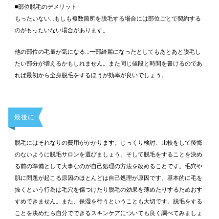
■部位脱毛のデメリット
もったいない…もしも複数箇所を脱毛する場合には部位ごとで契約する
のがもったいない場合があります。
他の部位の毛量が気になる…一部綺麗になったとしてもあとあと脱毛し
たい部分が増えるかもしれません。また同じ値段と時間を書けるのであ
れば最初から全身脱毛をするほうが効率が良いでしょう。
最後に
脱毛にはそれなりの費用がかかります。じっくり検討、比較をして後悔
のないように脱毛サロンを選びましょう。そして脱毛をすることを決め
る前の準備として大事なのが自己処理の方法を改めることです。毛穴や
肌に問題が起こる原因のほとんどは自己処理が原因です。基本的に毛を
抜くという行為は毛穴を傷つけたり脱毛の効果を薄めたりするためおす
すめできません。また、保湿を行うということも大切です。脱毛をする
ことを決めたら自分でできるスキンケアについても良く調べてみましょ