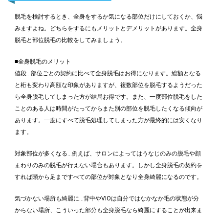
脱毛を検討するとき、全身をするか気になる部位だけにしておくか、悩
みますよね。どちらをするにもメリットとデメリットがあります。全身
脱毛と部位脱毛の比較をしてみましょう。
■全身脱毛のメリット
値段…部位ごとの契約に比べて全身脱毛はお得になります。総額となる
と桁も変わり高額な印象がありますが、複数部位を脱毛するようだった
ら全身脱毛してしまった方が結局お得です。また、一度部位脱毛をした
ことのある人は時間がたってからまた別の部位を脱毛したくなる傾向が
あります。一度にすべて脱毛処理してしまった方が最終的には安くなり
ます。
対象部位が多くなる…例えば、サロンによってはうなじのみの脱毛や顔
まわりのみの脱毛が行えない場合もあります。しかし全身脱毛の契約を
すれば頭から足まですべての部位が対象となり全身綺麗になるのです。
気づかない場所も綺麗に…背中やVIOは自分ではなかなか毛の状態が分
からない場所、こういった部分も全身脱毛なら綺麗にすることが出来ま