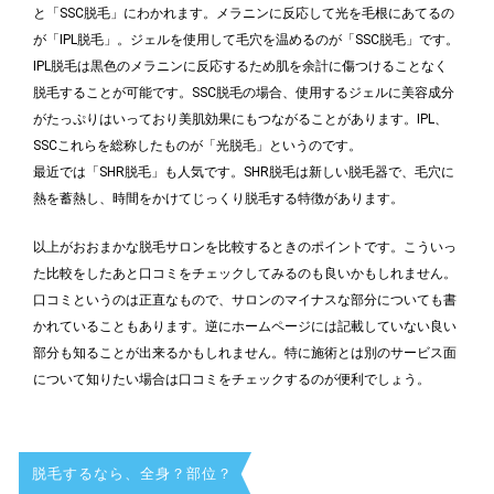
と「SSC脱毛」にわかれます。メラニンに反応して光を毛根にあてるの
が「IPL脱毛」。ジェルを使用して毛穴を温めるのが「SSC脱毛」です。
IPL脱毛は黒色のメラニンに反応するため肌を余計に傷つけることなく
脱毛することが可能です。SSC脱毛の場合、使用するジェルに美容成分
がたっぷりはいっており美肌効果にもつながることがあります。IPL、
SSCこれらを総称したものが「光脱毛」というのです。
最近では「SHR脱毛」も人気です。SHR脱毛は新しい脱毛器で、毛穴に
熱を蓄熱し、時間をかけてじっくり脱毛する特徴があります。
以上がおおまかな脱毛サロンを比較するときのポイントです。こういっ
た比較をしたあと口コミをチェックしてみるのも良いかもしれません。
口コミというのは正直なもので、サロンのマイナスな部分についても書
かれていることもあります。逆にホームページには記載していない良い
部分も知ることが出来るかもしれません。特に施術とは別のサービス面
について知りたい場合は口コミをチェックするのが便利でしょう。
脱毛するなら、全身？部位？