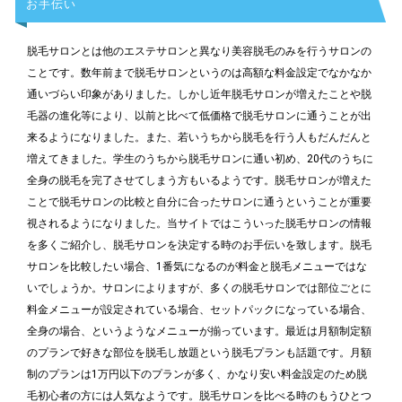
お手伝い
脱毛サロンとは他のエステサロンと異なり美容脱毛のみを行うサロンの
ことです。数年前まで脱毛サロンというのは高額な料金設定でなかなか
通いづらい印象がありました。しかし近年脱毛サロンが増えたことや脱
毛器の進化等により、以前と比べて低価格で脱毛サロンに通うことが出
来るようになりました。また、若いうちから脱毛を行う人もだんだんと
増えてきました。学生のうちから脱毛サロンに通い初め、20代のうちに
全身の脱毛を完了させてしまう方もいるようです。脱毛サロンが増えた
ことで脱毛サロンの比較と自分に合ったサロンに通うということが重要
視されるようになりました。当サイトではこういった脱毛サロンの情報
を多くご紹介し、脱毛サロンを決定する時のお手伝いを致します。脱毛
サロンを比較したい場合、1番気になるのが料金と脱毛メニューではな
いでしょうか。サロンによりますが、多くの脱毛サロンでは部位ごとに
料金メニューが設定されている場合、セットパックになっている場合、
全身の場合、というようなメニューが揃っています。最近は月額制定額
のプランで好きな部位を脱毛し放題という脱毛プランも話題です。月額
制のプランは1万円以下のプランが多く、かなり安い料金設定のため脱
毛初心者の方には人気なようです。脱毛サロンを比べる時のもうひとつ