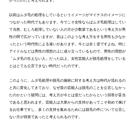
かったのだと考えられます。
以前はムダ毛の処理をしているというイメージがマイナスのイメージに
つながった時代でもあります。今でこそ女性ならばムダ毛処理はしてい
て当然、むしろ処理していない人の方が少数派であるという考え方が男
性の間で広がっていますが、昔はこのような考え方をする男性も少なか
ったという時代性による違いがあります。今とは全く逆ですよね。特に
アイドルなどは男性の理想の上に成り立っているもので、男性の理想が
「ムダ毛の生えない人」だった以上、女性芸能人が脱毛処理をしている
とはとても公言できない時代だったのです。
このように、ムダ毛処理や脱毛の施術に対する考え方は時代が流れるの
と共に変化してきており、なぜ昔の芸能人は脱毛のことを公言しなかっ
たのかという疑問には、考え方が今とは逆だったからという回答が妥当
であると思われます。芸能人は大衆からの支持があってこそ初めて稼げ
るお仕事ですし、多くの支持を集めるためには脱毛の件について公言し
ない方が得策であったと考えられるのです。