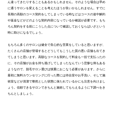
ん違ってきたりすることもあるかもしれません。そのような場合は早め
に通うサロンを変えることを考えたほうが良いかもしれません。すでに
長期の高額のコース契約をしてしまっている時などはコースの途中解約
や返金などがどのような契約内容になっているか確認が必要です。もち
ろん契約をする前にこうした点について確認しておくならばいざという
時に助けになるでしょう。
もちろん多くのサロンは健全で良心的な営業をしていると思いますが、
たくさんの店舗が登場するとどうしてもこうした質の悪い店舗も出てき
てしまうと思います。高額なコースを契約して料金も一括で支払ったの
に、その店舗がお金を持ち逃げしてしまったなんていう悲惨な例もある
ようなので、脱毛サロン選びは慎重におこなう必要があります。さらに
最初に無料カウンセリングに行った際には待合室やお手洗い、そして施
術室などが清潔で整然とした状態に保たれているかにも注意を向けまし
ょう。信頼できるサロンできちんと施術してもらえるように下調べをき
ちんとしましょう。