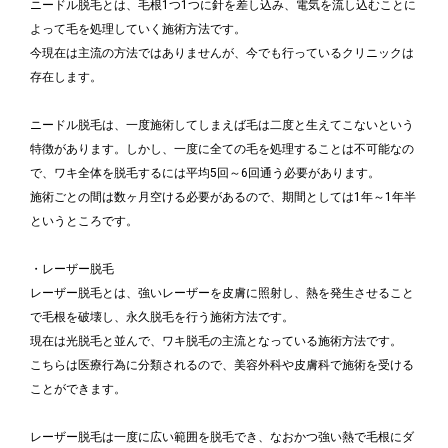
ニードル脱毛とは、毛根1つ1つに針を差し込み、電気を流し込むことに
よって毛を処理していく施術方法です。
今現在は主流の方法ではありませんが、今でも行っているクリニックは
存在します。
ニードル脱毛は、一度施術してしまえば毛は二度と生えてこないという
特徴があります。しかし、一度に全ての毛を処理することは不可能なの
で、ワキ全体を脱毛するには平均5回～6回通う必要があります。
施術ごとの間は数ヶ月空ける必要があるので、期間としては1年～1年半
というところです。
・レーザー脱毛
レーザー脱毛とは、強いレーザーを皮膚に照射し、熱を発生させること
で毛根を破壊し、永久脱毛を行う施術方法です。
現在は光脱毛と並んで、ワキ脱毛の主流となっている施術方法です。
こちらは医療行為に分類されるので、美容外科や皮膚科で施術を受ける
ことができます。
レーザー脱毛は一度に広い範囲を脱毛でき、なおかつ強い熱で毛根にダ