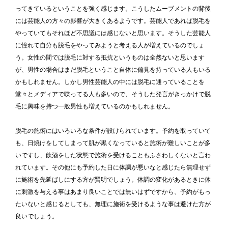
ってきているということを強く感じます。こうしたムーブメントの背後
には芸能人の方々の影響が大きくあるようです。芸能人であれば脱毛を
やっていてもそれほど不思議には感じないと思います。そうした芸能人
に憧れて自分も脱毛をやってみようと考える人が増えているのでしょ
う。女性の間では脱毛に対する抵抗というものは全然ないと思います
が、男性の場合はまだ脱毛ということ自体に偏見を持っている人もいる
かもしれません。しかし男性芸能人の中には脱毛に通っていることを
堂々とメディアで喋ってる人も多いので、そうした発言がきっかけで脱
毛に興味を持つ一般男性も増えているのかもしれません。
脱毛の施術にはいろいろな条件が設けられています。予約を取っていて
も、日焼けをしてしまって肌が黒くなっていると施術が難しいことが多
いですし、飲酒をした状態で施術を受けることもふさわしくないと言わ
れています。その他にも予約した日に体調が悪いなと感じたら無理せず
に施術を先延ばしにする方が賢明でしょう。体調の変化があるときに体
に刺激を与える事はあまり良いことでは無いはずですから、予約がもっ
たいないと感じるとしても、無理に施術を受けるような事は避けた方が
良いでしょう。