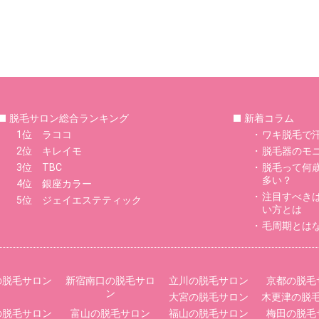
脱毛サロン総合ランキング
新着コラム
1位 ラココ
ワキ脱毛で
2位 キレイモ
脱毛器のモ
3位 TBC
脱毛って何
多い？
4位 銀座カラー
注目すべき
5位 ジェイエステティック
い方とは
毛周期とは
の脱毛サロン
新宿南口の脱毛サロ
立川の脱毛サロン
京都の脱毛
ン
大宮の脱毛サロン
木更津の脱
の脱毛サロン
富山の脱毛サロン
福山の脱毛サロン
梅田の脱毛