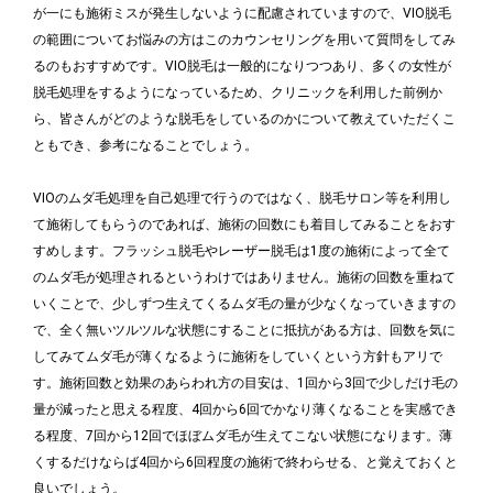
が一にも施術ミスが発生しないように配慮されていますので、VIO脱毛
の範囲についてお悩みの方はこのカウンセリングを用いて質問をしてみ
るのもおすすめです。VIO脱毛は一般的になりつつあり、多くの女性が
脱毛処理をするようになっているため、クリニックを利用した前例か
ら、皆さんがどのような脱毛をしているのかについて教えていただくこ
ともでき、参考になることでしょう。
VIOのムダ毛処理を自己処理で行うのではなく、脱毛サロン等を利用し
て施術してもらうのであれば、施術の回数にも着目してみることをおす
すめします。フラッシュ脱毛やレーザー脱毛は1度の施術によって全て
のムダ毛が処理されるというわけではありません。施術の回数を重ねて
いくことで、少しずつ生えてくるムダ毛の量が少なくなっていきますの
で、全く無いツルツルな状態にすることに抵抗がある方は、回数を気に
してみてムダ毛が薄くなるように施術をしていくという方針もアリで
す。施術回数と効果のあらわれ方の目安は、1回から3回で少しだけ毛の
量が減ったと思える程度、4回から6回でかなり薄くなることを実感でき
る程度、7回から12回でほぼムダ毛が生えてこない状態になります。薄
くするだけならば4回から6回程度の施術で終わらせる、と覚えておくと
良いでしょう。