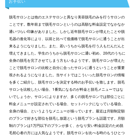
お手伝い
脱毛サロンとは他のエステサロンと異なり美容脱毛のみを行うサロンの
ことです。数年前まで脱毛サロンというのは高額な料金設定でなかなか
通いづらい印象がありました。しかし近年脱毛サロンが増えたことや脱
毛器の進化等により、以前と比べて低価格で脱毛サロンに通うことが出
来るようになりました。また、若いうちから脱毛を行う人もだんだんと
増えてきました。学生のうちから脱毛サロンに通い初め、20代のうちに
全身の脱毛を完了させてしまう方もいるようです。脱毛サロンが増えた
ことで脱毛サロンの比較と自分に合ったサロンに通うということが重要
視されるようになりました。当サイトではこういった脱毛サロンの情報
を多くご紹介し、脱毛サロンを決定する時のお手伝いを致します。脱毛
サロンを比較したい場合、1番気になるのが料金と脱毛メニューではな
いでしょうか。サロンによりますが、多くの脱毛サロンでは部位ごとに
料金メニューが設定されている場合、セットパックになっている場合、
全身の場合、というようなメニューが揃っています。最近は月額制定額
のプランで好きな部位を脱毛し放題という脱毛プランも話題です。月額
制のプランは1万円以下のプランが多く、かなり安い料金設定のため脱
毛初心者の方には人気なようです。脱毛サロンを比べる時のもうひとつ