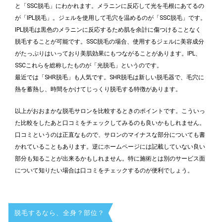
と「SSC脱毛」にわかれます。メラニンに反応して光を毛根にあてるの
が「IPL脱毛」。ジェルを使用して毛穴を温めるのが「SSC脱毛」です。
IPL脱毛は黒色のメラニンに反応するため肌を余計に傷つけることなく
脱毛することが可能です。SSC脱毛の場合、使用するジェルに美容成分
がたっぷりはいっており美肌効果にもつながることがあります。IPL、
SSCこれらを総称したものが「光脱毛」というのです。
最近では「SHR脱毛」も人気です。SHR脱毛は新しい脱毛器で、毛穴に
熱を蓄熱し、時間をかけてじっくり脱毛する特徴があります。
以上がおおまかな脱毛サロンを比較するときのポイントです。こういっ
た比較をしたあと口コミをチェックしてみるのも良いかもしれません。
口コミというのは正直なもので、サロンのマイナスな部分についても書
かれていることもあります。逆にホームページには記載していない良い
部分も知ることが出来るかもしれません。特に施術とは別のサービス面
について知りたい場合は口コミをチェックするのが便利でしょう。
脱毛するなら、全身？部位？