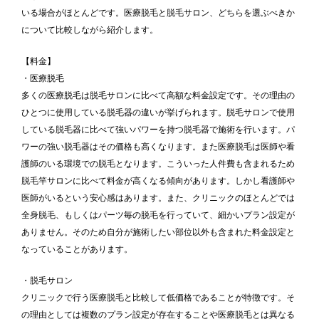
いる場合がほとんどです。医療脱毛と脱毛サロン、どちらを選ぶべきか
について比較しながら紹介します。
【料金】
・医療脱毛
多くの医療脱毛は脱毛サロンに比べて高額な料金設定です。その理由の
ひとつに使用している脱毛器の違いが挙げられます。脱毛サロンで使用
している脱毛器に比べて強いパワーを持つ脱毛器で施術を行います。パ
ワーの強い脱毛器はその価格も高くなります。また医療脱毛は医師や看
護師のいる環境での脱毛となります。こういった人件費も含まれるため
脱毛竿サロンに比べて料金が高くなる傾向があります。しかし看護師や
医師がいるという安心感はあります。また、クリニックのほとんどでは
全身脱毛、もしくはパーツ毎の脱毛を行っていて、細かいプラン設定が
ありません。そのため自分が施術したい部位以外も含まれた料金設定と
なっていることがあります。
・脱毛サロン
クリニックで行う医療脱毛と比較して低価格であることが特徴です。そ
の理由としては複数のプラン設定が存在することや医療脱毛とは異なる