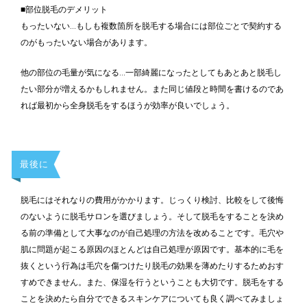
■部位脱毛のデメリット
もったいない…もしも複数箇所を脱毛する場合には部位ごとで契約する
のがもったいない場合があります。
他の部位の毛量が気になる…一部綺麗になったとしてもあとあと脱毛し
たい部分が増えるかもしれません。また同じ値段と時間を書けるのであ
れば最初から全身脱毛をするほうが効率が良いでしょう。
最後に
脱毛にはそれなりの費用がかかります。じっくり検討、比較をして後悔
のないように脱毛サロンを選びましょう。そして脱毛をすることを決め
る前の準備として大事なのが自己処理の方法を改めることです。毛穴や
肌に問題が起こる原因のほとんどは自己処理が原因です。基本的に毛を
抜くという行為は毛穴を傷つけたり脱毛の効果を薄めたりするためおす
すめできません。また、保湿を行うということも大切です。脱毛をする
ことを決めたら自分でできるスキンケアについても良く調べてみましょ