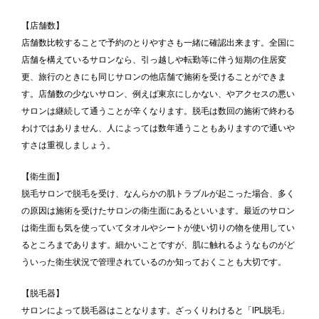
【店舗数】
店舗数比較することで予約のとりやすさも一緒に確認出来ます。全国に
店舗を構えているサロンなら、引っ越しや転勤等に伴う短期の住居変
更、旅行のときにも同じサロンの他店舗で施術を受けることができま
す。店舗数の少ないサロン、例えば東京にしかない、やアクセスの悪い
サロンは継続して通うことが辛くなります。脱毛は数回の施術で終わる
わけではありません、人によっては数年通うこともありますので通いや
すさは重視しましょう。
【衛生面】
脱毛サロンで脱毛を受け、なんらかの肌トラブルが起こった場合、多く
の原因は施術を受けたサロンの衛生面にあるといいます。最近のサロン
は衛生面も気を使っていてタオルやシートが使い切りの物を使用してい
るところまであります。細かいことですが、肌に触れるようなものがど
ういった衛生状況で管理されているのか知っておくことも大切です。
【脱毛器】
サロンによって脱毛器はことなります。ざっくりわけると「IPL脱毛」