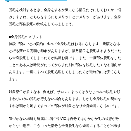
脱毛を検討するとき、全身をするか気になる部位だけにしておくか、悩
みますよね。どちらをするにもメリットとデメリットがあります。全身
脱毛と部位脱毛の比較をしてみましょう。
■全身脱毛のメリット
値段…部位ごとの契約に比べて全身脱毛はお得になります。総額となる
と桁も変わり高額な印象がありますが、複数部位を脱毛するようだった
ら全身脱毛してしまった方が結局お得です。また、一度部位脱毛をした
ことのある人は時間がたってからまた別の部位を脱毛したくなる傾向が
あります。一度にすべて脱毛処理してしまった方が最終的には安くなり
ます。
対象部位が多くなる…例えば、サロンによってはうなじのみの脱毛や顔
まわりのみの脱毛が行えない場合もあります。しかし全身脱毛の契約を
すれば頭から足まですべての部位が対象となり全身綺麗になるのです。
気づかない場所も綺麗に…背中やVIOは自分ではなかなか毛の状態が分
からない場所、こういった部分も全身脱毛なら綺麗にすることが出来ま