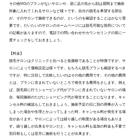
その他VIOのプランがないサロンや、逆に足の先から顔は眉間まで施術
対象に入れてくれるサロンなど様々です。自分の脱毛を希望する部位
が、そのサロンで施術できるのが、というのを確認することはかなり需
要です。だいたいのサロンのホームページには脱毛可能な箇所について
の記載がありますので、電話での問い合わせやカウンセリングの前に一
度チェックをしておきましょう。
【料金】
脱毛サロンはクリニックと比べると低価格であることが特徴ですが、サ
ロンによって価格設定は様々です。もちろん脱毛プランも確認するべき
ですが、特に注目して比較したいのはその他の費用です。その他の費用
とは、プランに含まれていないところで発生する費用をさします。例え
ば、脱毛前に行うシェービング代がプランに含まれていないサロンの場
合、毎回施術のたびにシェービング代が発生することになります。キャ
ンセル料の確認もしておきましょう。施術予定の日に別の用事が入って
しまった場合や生理とかぶってしまった時、キャンセル料が発生する場
合があります。サロンによっては繰り越しの制度がある場合もありま
す。繰り越しが出来るサロンだと、キャンセル料も追加の料金も不要で
別日程もしくは翌月に施術を行うことが出来ます。