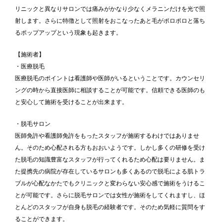
リニックと異なりサロンでは痛みがかなり少なくメラニンだけを光で照
射します。さらに特徴として照射をおこなったあと毛がポロポロと落ち
るポップアップという現象も起きます。
【施術者】
・医療脱毛
医療脱毛のポイントは看護師や医師がいるということです。カウンセリ
ングの時から直接医師に相談することが可能です。信頼できる医師のも
と安心して施術を受けることが出来ます。
・脱毛サロン
医師免許や看護師免許をもったスタッフが施術するわけではありませ
ん。そのため心配される方もおおいようです。しかし多くの研修を受け
た脱毛の知識豊富なスタッフが行ってくれるため心配は要りません。ま
た提携先の病院が存在しているサロンも多くあるので脱毛による肌トラ
ブルが心配なかたでもクリニックと変わらない安心感で施術をうけるこ
とが可能です。さらに脱毛サロンでは女性が施術をしてくれますし、ほ
とんどのスタッフが自身も脱毛の経験者です。そのため気軽に質問をす
ることができます。