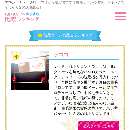
pixta_20810950_M｜口コミから選ぶおすすめ脱毛サロンの比較ランキングな
ら【みんなの脱毛生活】
脱毛サロンの総合ランキング
ラココ
女性専用脱毛サロンのラココは、肌に
ダメージを与えないSHR方式の「ルミ
クス」シリーズの脱毛機を導入してお
り、全国に店舗を展開する注目の脱毛
サロンです。脱毛機メーカーがフルプ
ロデュースしている脱毛サロンとし
て、非常に高い信頼を得ており、リー
ズナブルな価格設定と痛みのない施
術、脱毛効果の実感の早さで、若い世
代を中心に人気の脱毛サロンです。
公式サイトはこちら