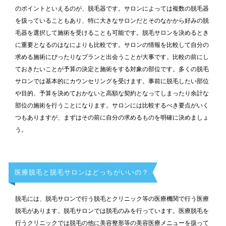
のポイントといえるのが、脱毛器です。サロンによっては複数の脱毛器
を扱っていることもあり、特に大きなサロンだとそのなかから好みの脱
毛器を選択して施術を受けることも可能です。脱毛サロンを決めるとき
に重要となるのはなによりも比較です。サロンの情報を比較して自分の
求める施術にぴったりなプランと出会うことが大事です。比較の前にし
ておきたいことが予算の決定と施術をする対象の部位です。多くの脱毛
サロンでは基本的にカウンセリングを受けます。事前に脱毛したい部位
や目的、予算を決めておかないと高額な契約となってしまったり余計な
部位の施術を行うことになります。サロンには比較するべき要点がいく
つもありますが、まずはその前に自分の求めるものを明確に決めましょ
う。
医療脱毛と脱毛サロンはどっちがいいの？
脱毛には、脱毛サロンで行う脱毛とクリニック等の医療機関で行う医療
脱毛があります。脱毛サロンでは脱毛のみを行っています。医療脱毛を
行うクリニックでは脱毛の他に美容整形等の美容医療メニューを扱って