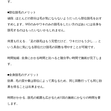
す。
■部位脱毛のメリット
値段…ほとんどの部分は毛が気にならないようだったら部位脱毛をおす
すめします。VIOのみやワキのみの脱毛をしたい方のばあいには全身を
脱毛するのはもったいないかもしれません。
何度も行える…「足の脱毛はもう完璧だけど、ワキだけもう少し…」と
いう具合に気になる部位だけ脱毛の回数を増やすことが可能です。
時間短縮…全身にかかる時間と比べると随分早い時間で施術が完了しま
す。
■全身脱毛のデメリット
効果…毛の質や量は部位によって異なるため、同じ回数行っても同じ効
果を得ることは出来ません。
時間がかかる…脱毛の範囲も広がるため1回の施術にかなりの時間を要
します。