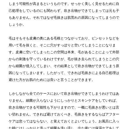
しまう可能性が高まるというものです。せっかく美しく見せるために自
己処理をしているのにも関わらず、吹き出物ができてしまっては元も子
もありません。それではなぜ毛抜きは肌荒れの原因になってしまうので
しょうか。
毛はそもそも皮膚の奥にある毛根とつながっており、ピンセットなどを
用いて毛を抜くと、そこに穴がすっぽりと空いてしまうことになりま
す。皮膚に空いてしまったこの空間は本来、毛があることによって外部
からの刺激を守っているわけですが、毛が抜き去られてしまうとこの穴
から細菌が侵入してしまい、その結果として吹き出物ができてしまう原
因になってしまいます。したがって、できれば毛抜きによる自己処理は
避けた方がお肌のためには良いと言うことができます。
しかしながら全てのケースにおいて吹き出物ができてしまうわけではあ
りません。細菌が入らないようにしっかりとスキンケアをしていれば、
吹き出物ができる可能性も下がりますので、一概に毛抜きが悪いとは言
い切れません。できれば避けておくべき、毛抜きをするならばアフター
ケアは怠ってはならない、と覚えておくとよいでしょう。お風呂に入っ
た時にはしっかりと洗って細菌を洗い流し、出た後には保湿ケアをして