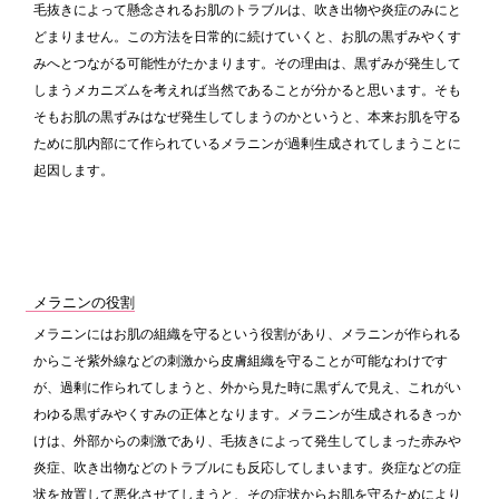
毛抜きによって懸念されるお肌のトラブルは、吹き出物や炎症のみにと
どまりません。この方法を日常的に続けていくと、お肌の黒ずみやくす
みへとつながる可能性がたかまります。その理由は、黒ずみが発生して
しまうメカニズムを考えれば当然であることが分かると思います。そも
そもお肌の黒ずみはなぜ発生してしまうのかというと、本来お肌を守る
ために肌内部にて作られているメラニンが過剰生成されてしまうことに
起因します。
メラニンの役割
メラニンにはお肌の組織を守るという役割があり、メラニンが作られる
からこそ紫外線などの刺激から皮膚組織を守ることが可能なわけです
が、過剰に作られてしまうと、外から見た時に黒ずんで見え、これがい
わゆる黒ずみやくすみの正体となります。メラニンが生成されるきっか
けは、外部からの刺激であり、毛抜きによって発生してしまった赤みや
炎症、吹き出物などのトラブルにも反応してしまいます。炎症などの症
状を放置して悪化させてしまうと、その症状からお肌を守るためにより