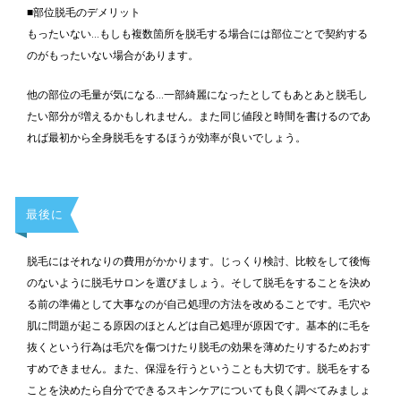
■部位脱毛のデメリット
もったいない…もしも複数箇所を脱毛する場合には部位ごとで契約する
のがもったいない場合があります。
他の部位の毛量が気になる…一部綺麗になったとしてもあとあと脱毛し
たい部分が増えるかもしれません。また同じ値段と時間を書けるのであ
れば最初から全身脱毛をするほうが効率が良いでしょう。
最後に
脱毛にはそれなりの費用がかかります。じっくり検討、比較をして後悔
のないように脱毛サロンを選びましょう。そして脱毛をすることを決め
る前の準備として大事なのが自己処理の方法を改めることです。毛穴や
肌に問題が起こる原因のほとんどは自己処理が原因です。基本的に毛を
抜くという行為は毛穴を傷つけたり脱毛の効果を薄めたりするためおす
すめできません。また、保湿を行うということも大切です。脱毛をする
ことを決めたら自分でできるスキンケアについても良く調べてみましょ