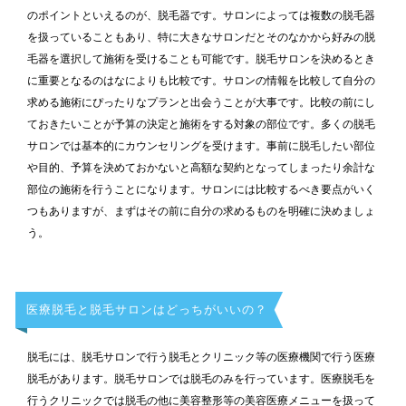
のポイントといえるのが、脱毛器です。サロンによっては複数の脱毛器
を扱っていることもあり、特に大きなサロンだとそのなかから好みの脱
毛器を選択して施術を受けることも可能です。脱毛サロンを決めるとき
に重要となるのはなによりも比較です。サロンの情報を比較して自分の
求める施術にぴったりなプランと出会うことが大事です。比較の前にし
ておきたいことが予算の決定と施術をする対象の部位です。多くの脱毛
サロンでは基本的にカウンセリングを受けます。事前に脱毛したい部位
や目的、予算を決めておかないと高額な契約となってしまったり余計な
部位の施術を行うことになります。サロンには比較するべき要点がいく
つもありますが、まずはその前に自分の求めるものを明確に決めましょ
う。
医療脱毛と脱毛サロンはどっちがいいの？
脱毛には、脱毛サロンで行う脱毛とクリニック等の医療機関で行う医療
脱毛があります。脱毛サロンでは脱毛のみを行っています。医療脱毛を
行うクリニックでは脱毛の他に美容整形等の美容医療メニューを扱って