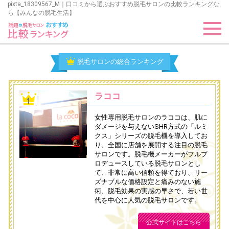
pixta_18309567_M｜口コミから選ぶおすすめ脱毛サロンの比較ランキングな
ら【みんなの脱毛生活】
脱毛サロンの総合ランキング
ラココ
女性専用脱毛サロンのラココは、肌に
ダメージを与えないSHR方式の「ルミ
クス」シリーズの脱毛機を導入してお
り、全国に店舗を展開する注目の脱毛
サロンです。脱毛機メーカーがフルプ
ロデュースしている脱毛サロンとし
て、非常に高い信頼を得ており、リー
ズナブルな価格設定と痛みのない施
術、脱毛効果の実感の早さで、若い世
代を中心に人気の脱毛サロンです。
公式サイトはこちら