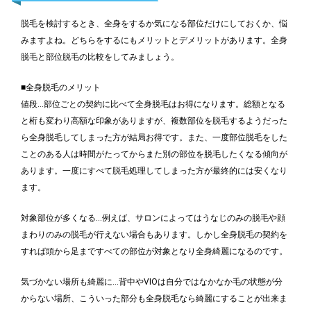
脱毛を検討するとき、全身をするか気になる部位だけにしておくか、悩
みますよね。どちらをするにもメリットとデメリットがあります。全身
脱毛と部位脱毛の比較をしてみましょう。
■全身脱毛のメリット
値段…部位ごとの契約に比べて全身脱毛はお得になります。総額となる
と桁も変わり高額な印象がありますが、複数部位を脱毛するようだった
ら全身脱毛してしまった方が結局お得です。また、一度部位脱毛をした
ことのある人は時間がたってからまた別の部位を脱毛したくなる傾向が
あります。一度にすべて脱毛処理してしまった方が最終的には安くなり
ます。
対象部位が多くなる…例えば、サロンによってはうなじのみの脱毛や顔
まわりのみの脱毛が行えない場合もあります。しかし全身脱毛の契約を
すれば頭から足まですべての部位が対象となり全身綺麗になるのです。
気づかない場所も綺麗に…背中やVIOは自分ではなかなか毛の状態が分
からない場所、こういった部分も全身脱毛なら綺麗にすることが出来ま