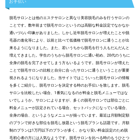
お手伝い
脱毛サロンとは他のエステサロンと異なり美容脱毛のみを行うサロンの
ことです。数年前まで脱毛サロンというのは高額な料金設定でなかなか
通いづらい印象がありました。しかし近年脱毛サロンが増えたことや脱
毛器の進化等により、以前と比べて低価格で脱毛サロンに通うことが出
来るようになりました。また、若いうちから脱毛を行う人もだんだんと
増えてきました。学生のうちから脱毛サロンに通い初め、20代のうちに
全身の脱毛を完了させてしまう方もいるようです。脱毛サロンが増えた
ことで脱毛サロンの比較と自分に合ったサロンに通うということが重要
視されるようになりました。当サイトではこういった脱毛サロンの情報
を多くご紹介し、脱毛サロンを決定する時のお手伝いを致します。脱毛
サロンを比較したい場合、1番気になるのが料金と脱毛メニューではな
いでしょうか。サロンによりますが、多くの脱毛サロンでは部位ごとに
料金メニューが設定されている場合、セットパックになっている場合、
全身の場合、というようなメニューが揃っています。最近は月額制定額
のプランで好きな部位を脱毛し放題という脱毛プランも話題です。月額
制のプランは1万円以下のプランが多く、かなり安い料金設定のため脱
毛初心者の方には人気なようです。脱毛サロンを比べる時のもうひとつ