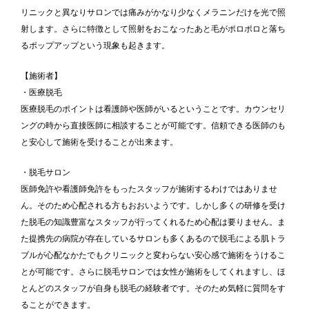
リニックと異なりサロンでは痛みがかなり少なくメラニンだけを光で照
射します。さらに特徴として照射をおこなったあと毛がポロポロと落ち
るポップアップという現象も起きます。
【施術者】
・医療脱毛
医療脱毛のポイントは看護師や医師がいるということです。カウンセリ
ングの時から直接医師に相談することが可能です。信頼できる医師のも
と安心して施術を受けることが出来ます。
・脱毛サロン
医師免許や看護師免許をもったスタッフが施術するわけではありませ
ん。そのため心配される方もおおいようです。しかし多くの研修を受け
た脱毛の知識豊富なスタッフが行ってくれるため心配は要りません。ま
た提携先の病院が存在しているサロンも多くあるので脱毛による肌トラ
ブルが心配なかたでもクリニックと変わらない安心感で施術をうけるこ
とが可能です。さらに脱毛サロンでは女性が施術をしてくれますし、ほ
とんどのスタッフが自身も脱毛の経験者です。そのため気軽に質問をす
ることができます。