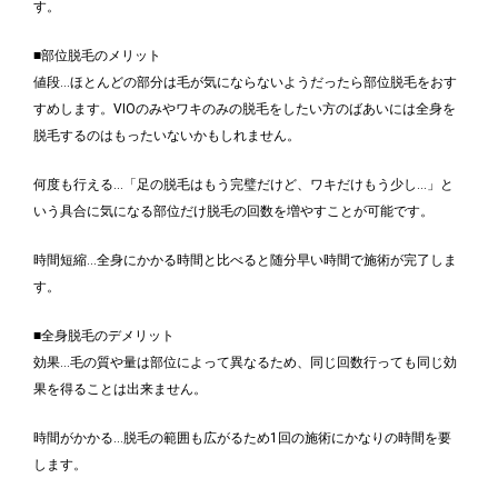
す。
■部位脱毛のメリット
値段…ほとんどの部分は毛が気にならないようだったら部位脱毛をおす
すめします。VIOのみやワキのみの脱毛をしたい方のばあいには全身を
脱毛するのはもったいないかもしれません。
何度も行える…「足の脱毛はもう完璧だけど、ワキだけもう少し…」と
いう具合に気になる部位だけ脱毛の回数を増やすことが可能です。
時間短縮…全身にかかる時間と比べると随分早い時間で施術が完了しま
す。
■全身脱毛のデメリット
効果…毛の質や量は部位によって異なるため、同じ回数行っても同じ効
果を得ることは出来ません。
時間がかかる…脱毛の範囲も広がるため1回の施術にかなりの時間を要
します。