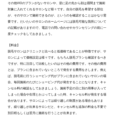
その他VIOのプランがないサロンや、逆に足の先から顔は眉間まで施術
対象に入れてくれるサロンなど様々です。自分の脱毛を希望する部位
が、そのサロンで施術できるのが、というのを確認することはかなり需
要です。だいたいのサロンのホームページには脱毛可能な箇所について
の記載がありますので、電話での問い合わせやカウンセリングの前に一
度チェックをしておきましょう。
【料金】
脱毛サロンはクリニックと比べると低価格であることが特徴ですが、サ
ロンによって価格設定は様々です。もちろん脱毛プランも確認するべき
ですが、特に注目して比較したいのはその他の費用です。その他の費用
とは、プランに含まれていないところで発生する費用をさします。例え
ば、脱毛前に行うシェービング代がプランに含まれていないサロンの場
合、毎回施術のたびにシェービング代が発生することになります。キャ
ンセル料の確認もしておきましょう。施術予定の日に別の用事が入って
しまった場合や生理とかぶってしまった時、キャンセル料が発生する場
合があります。サロンによっては繰り越しの制度がある場合もありま
す。繰り越しが出来るサロンだと、キャンセル料も追加の料金も不要で
別日程もしくは翌月に施術を行うことが出来ます。