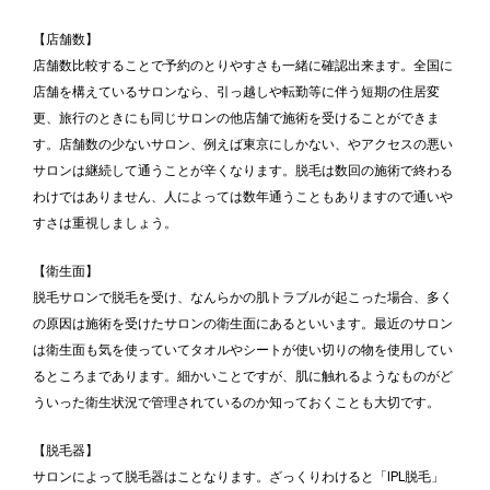
【店舗数】
店舗数比較することで予約のとりやすさも一緒に確認出来ます。全国に
店舗を構えているサロンなら、引っ越しや転勤等に伴う短期の住居変
更、旅行のときにも同じサロンの他店舗で施術を受けることができま
す。店舗数の少ないサロン、例えば東京にしかない、やアクセスの悪い
サロンは継続して通うことが辛くなります。脱毛は数回の施術で終わる
わけではありません、人によっては数年通うこともありますので通いや
すさは重視しましょう。
【衛生面】
脱毛サロンで脱毛を受け、なんらかの肌トラブルが起こった場合、多く
の原因は施術を受けたサロンの衛生面にあるといいます。最近のサロン
は衛生面も気を使っていてタオルやシートが使い切りの物を使用してい
るところまであります。細かいことですが、肌に触れるようなものがど
ういった衛生状況で管理されているのか知っておくことも大切です。
【脱毛器】
サロンによって脱毛器はことなります。ざっくりわけると「IPL脱毛」