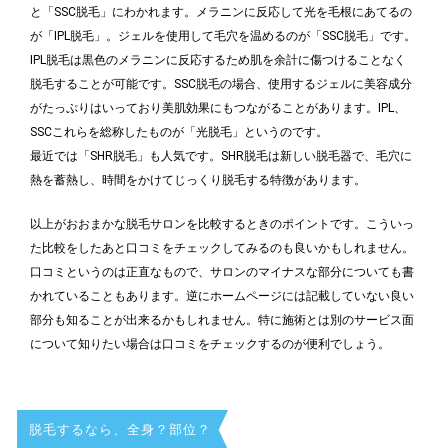
と「SSC脱毛」にわかれます。メラニンに反応して光を毛根にあてるの
が「IPL脱毛」。ジェルを使用して毛穴を温めるのが「SSC脱毛」です。
IPL脱毛は黒色のメラニンに反応するため肌を余計に傷つけることなく
脱毛することが可能です。SSC脱毛の場合、使用するジェルに美容成分
がたっぷりはいっており美肌効果にもつながることがあります。IPL、
SSCこれらを総称したものが「光脱毛」というのです。
最近では「SHR脱毛」も人気です。SHR脱毛は新しい脱毛器で、毛穴に
熱を蓄熱し、時間をかけてじっくり脱毛する特徴があります。
以上がおおまかな脱毛サロンを比較するときのポイントです。こういっ
た比較をしたあと口コミをチェックしてみるのも良いかもしれません。
口コミというのは正直なもので、サロンのマイナスな部分についても書
かれていることもあります。逆にホームページには記載していない良い
部分も知ることが出来るかもしれません。特に施術とは別のサービス面
について知りたい場合は口コミをチェックするのが便利でしょう。
脱毛するなら、全身？部位？