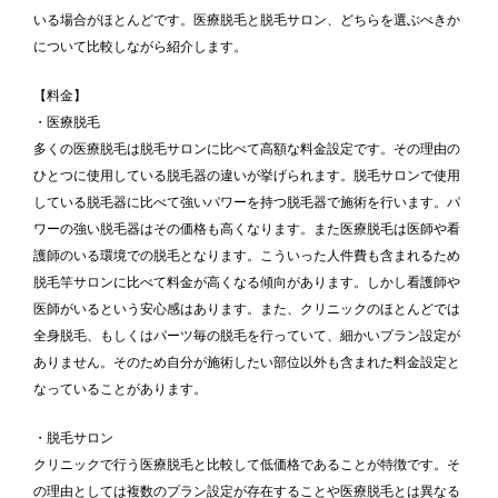
いる場合がほとんどです。医療脱毛と脱毛サロン、どちらを選ぶべきか
について比較しながら紹介します。
【料金】
・医療脱毛
多くの医療脱毛は脱毛サロンに比べて高額な料金設定です。その理由の
ひとつに使用している脱毛器の違いが挙げられます。脱毛サロンで使用
している脱毛器に比べて強いパワーを持つ脱毛器で施術を行います。パ
ワーの強い脱毛器はその価格も高くなります。また医療脱毛は医師や看
護師のいる環境での脱毛となります。こういった人件費も含まれるため
脱毛竿サロンに比べて料金が高くなる傾向があります。しかし看護師や
医師がいるという安心感はあります。また、クリニックのほとんどでは
全身脱毛、もしくはパーツ毎の脱毛を行っていて、細かいプラン設定が
ありません。そのため自分が施術したい部位以外も含まれた料金設定と
なっていることがあります。
・脱毛サロン
クリニックで行う医療脱毛と比較して低価格であることが特徴です。そ
の理由としては複数のプラン設定が存在することや医療脱毛とは異なる