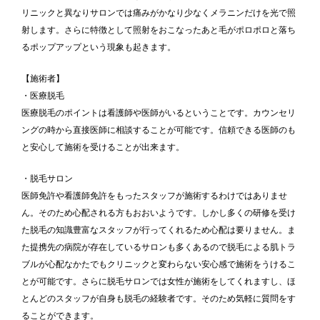
リニックと異なりサロンでは痛みがかなり少なくメラニンだけを光で照
射します。さらに特徴として照射をおこなったあと毛がポロポロと落ち
るポップアップという現象も起きます。
【施術者】
・医療脱毛
医療脱毛のポイントは看護師や医師がいるということです。カウンセリ
ングの時から直接医師に相談することが可能です。信頼できる医師のも
と安心して施術を受けることが出来ます。
・脱毛サロン
医師免許や看護師免許をもったスタッフが施術するわけではありませ
ん。そのため心配される方もおおいようです。しかし多くの研修を受け
た脱毛の知識豊富なスタッフが行ってくれるため心配は要りません。ま
た提携先の病院が存在しているサロンも多くあるので脱毛による肌トラ
ブルが心配なかたでもクリニックと変わらない安心感で施術をうけるこ
とが可能です。さらに脱毛サロンでは女性が施術をしてくれますし、ほ
とんどのスタッフが自身も脱毛の経験者です。そのため気軽に質問をす
ることができます。