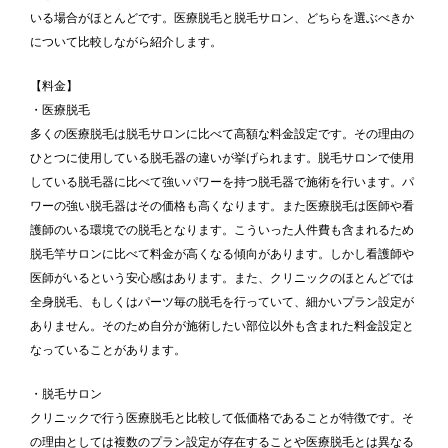
いる場合がほとんどです。医療脱毛と脱毛サロン、どちらを選ぶべきか
について比較しながら紹介します。
【料金】
・医療脱毛
多くの医療脱毛は脱毛サロンに比べて高額な料金設定です。その理由の
ひとつに使用している脱毛器の違いが挙げられます。脱毛サロンで使用
している脱毛器に比べて強いパワーを持つ脱毛器で施術を行います。パ
ワーの強い脱毛器はその価格も高くなります。また医療脱毛は医師や看
護師のいる環境での脱毛となります。こういった人件費も含まれるため
脱毛竿サロンに比べて料金が高くなる傾向があります。しかし看護師や
医師がいるという安心感はあります。また、クリニックのほとんどでは
全身脱毛、もしくはパーツ毎の脱毛を行っていて、細かいプラン設定が
ありません。そのため自分が施術したい部位以外も含まれた料金設定と
なっていることがあります。
・脱毛サロン
クリニックで行う医療脱毛と比較して低価格であることが特徴です。そ
の理由としては複数のプラン設定が存在することや医療脱毛とは異なる