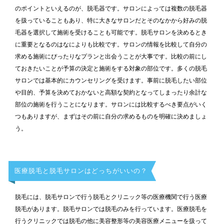
のポイントといえるのが、脱毛器です。サロンによっては複数の脱毛器
を扱っていることもあり、特に大きなサロンだとそのなかから好みの脱
毛器を選択して施術を受けることも可能です。脱毛サロンを決めるとき
に重要となるのはなによりも比較です。サロンの情報を比較して自分の
求める施術にぴったりなプランと出会うことが大事です。比較の前にし
ておきたいことが予算の決定と施術をする対象の部位です。多くの脱毛
サロンでは基本的にカウンセリングを受けます。事前に脱毛したい部位
や目的、予算を決めておかないと高額な契約となってしまったり余計な
部位の施術を行うことになります。サロンには比較するべき要点がいく
つもありますが、まずはその前に自分の求めるものを明確に決めましょ
う。
医療脱毛と脱毛サロンはどっちがいいの？
脱毛には、脱毛サロンで行う脱毛とクリニック等の医療機関で行う医療
脱毛があります。脱毛サロンでは脱毛のみを行っています。医療脱毛を
行うクリニックでは脱毛の他に美容整形等の美容医療メニューを扱って