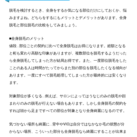
脱毛を検討するとき、全身をするか気になる部位だけにしておくか、悩
みますよね。どちらをするにもメリットとデメリットがあります。全身
脱毛と部位脱毛の比較をしてみましょう。
■全身脱毛のメリット
値段…部位ごとの契約に比べて全身脱毛はお得になります。総額となる
と桁も変わり高額な印象がありますが、複数部位を脱毛するようだった
ら全身脱毛してしまった方が結局お得です。また、一度部位脱毛をした
ことのある人は時間がたってからまた別の部位を脱毛したくなる傾向が
あります。一度にすべて脱毛処理してしまった方が最終的には安くなり
ます。
対象部位が多くなる…例えば、サロンによってはうなじのみの脱毛や顔
まわりのみの脱毛が行えない場合もあります。しかし全身脱毛の契約を
すれば頭から足まですべての部位が対象となり全身綺麗になるのです。
気づかない場所も綺麗に…背中やVIOは自分ではなかなか毛の状態が分
からない場所、こういった部分も全身脱毛なら綺麗にすることが出来ま