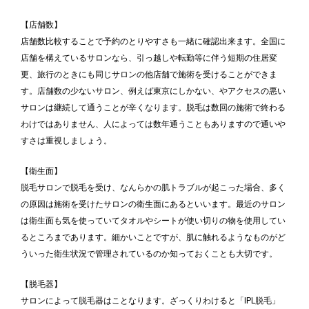
【店舗数】
店舗数比較することで予約のとりやすさも一緒に確認出来ます。全国に
店舗を構えているサロンなら、引っ越しや転勤等に伴う短期の住居変
更、旅行のときにも同じサロンの他店舗で施術を受けることができま
す。店舗数の少ないサロン、例えば東京にしかない、やアクセスの悪い
サロンは継続して通うことが辛くなります。脱毛は数回の施術で終わる
わけではありません、人によっては数年通うこともありますので通いや
すさは重視しましょう。
【衛生面】
脱毛サロンで脱毛を受け、なんらかの肌トラブルが起こった場合、多く
の原因は施術を受けたサロンの衛生面にあるといいます。最近のサロン
は衛生面も気を使っていてタオルやシートが使い切りの物を使用してい
るところまであります。細かいことですが、肌に触れるようなものがど
ういった衛生状況で管理されているのか知っておくことも大切です。
【脱毛器】
サロンによって脱毛器はことなります。ざっくりわけると「IPL脱毛」