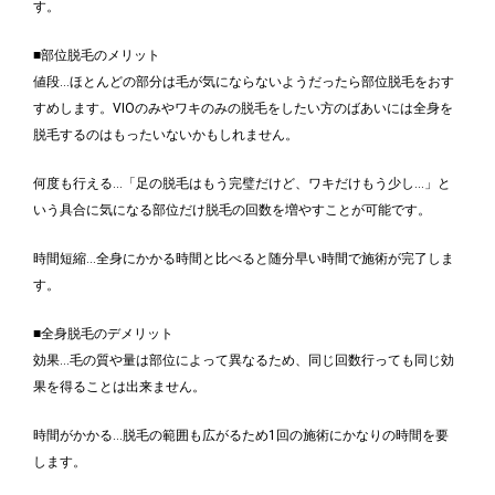
す。
■部位脱毛のメリット
値段…ほとんどの部分は毛が気にならないようだったら部位脱毛をおす
すめします。VIOのみやワキのみの脱毛をしたい方のばあいには全身を
脱毛するのはもったいないかもしれません。
何度も行える…「足の脱毛はもう完璧だけど、ワキだけもう少し…」と
いう具合に気になる部位だけ脱毛の回数を増やすことが可能です。
時間短縮…全身にかかる時間と比べると随分早い時間で施術が完了しま
す。
■全身脱毛のデメリット
効果…毛の質や量は部位によって異なるため、同じ回数行っても同じ効
果を得ることは出来ません。
時間がかかる…脱毛の範囲も広がるため1回の施術にかなりの時間を要
します。