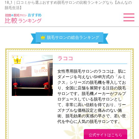
18_1｜口コミから選ぶおすすめ脱毛サロンの比較ランキングなら【みんなの
脱毛生活】
脱毛サロンの総合ランキング
ラココ
女性専用脱毛サロンのラココは、肌に
ダメージを与えないSHR方式の「ルミ
クス」シリーズの脱毛機を導入してお
り、全国に店舗を展開する注目の脱毛
サロンです。脱毛機メーカーがフルプ
ロデュースしている脱毛サロンとし
て、非常に高い信頼を得ており、リー
ズナブルな価格設定と痛みのない施
術、脱毛効果の実感の早さで、若い世
代を中心に人気の脱毛サロンです。
公式サイトはこちら