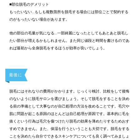
■部位脱毛のデメリット
もったいない…もしも複数箇所を脱毛する場合には部位ごとで契約する
のがもったいない場合があります。
他の部位の毛量が気になる…一部綺麗になったとしてもあとあと脱毛し
たい部分が増えるかもしれません。また同じ値段と時間を書けるのであ
れば最初から全身脱毛をするほうが効率が良いでしょう。
最後に
脱毛にはそれなりの費用がかかります。じっくり検討、比較をして後悔
のないように脱毛サロンを選びましょう。そして脱毛をすることを決め
る前の準備として大事なのが自己処理の方法を改めることです。毛穴や
肌に問題が起こる原因のほとんどは自己処理が原因です。基本的に毛を
抜くという行為は毛穴を傷つけたり脱毛の効果を薄めたりするためおす
すめできません。また、保湿を行うということも大切です。脱毛をする
ことを決めたら自分でできるスキンケアについても良く調べてみましょ