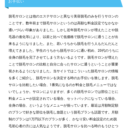
お手伝い
脱毛サロンとは他のエステサロンと異なり美容脱毛のみを行うサロンの
ことです。数年前まで脱毛サロンというのは高額な料金設定でなかなか
通いづらい印象がありました。しかし近年脱毛サロンが増えたことや脱
毛器の進化等により、以前と比べて低価格で脱毛サロンに通うことが出
来るようになりました。また、若いうちから脱毛を行う人もだんだんと
増えてきました。学生のうちから脱毛サロンに通い初め、20代のうちに
全身の脱毛を完了させてしまう方もいるようです。脱毛サロンが増えた
ことで脱毛サロンの比較と自分に合ったサロンに通うということが重要
視されるようになりました。当サイトではこういった脱毛サロンの情報
を多くご紹介し、脱毛サロンを決定する時のお手伝いを致します。脱毛
サロンを比較したい場合、1番気になるのが料金と脱毛メニューではな
いでしょうか。サロンによりますが、多くの脱毛サロンでは部位ごとに
料金メニューが設定されている場合、セットパックになっている場合、
全身の場合、というようなメニューが揃っています。最近は月額制定額
のプランで好きな部位を脱毛し放題という脱毛プランも話題です。月額
制のプランは1万円以下のプランが多く、かなり安い料金設定のため脱
毛初心者の方には人気なようです。脱毛サロンを比べる時のもうひとつ