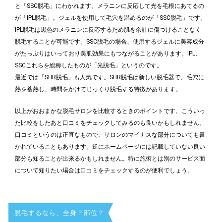
と「SSC脱毛」にわかれます。メラニンに反応して光を毛根にあてるの
が「IPL脱毛」。ジェルを使用して毛穴を温めるのが「SSC脱毛」です。
IPL脱毛は黒色のメラニンに反応するため肌を余計に傷つけることなく
脱毛することが可能です。SSC脱毛の場合、使用するジェルに美容成分
がたっぷりはいっており美肌効果にもつながることがあります。IPL、
SSCこれらを総称したものが「光脱毛」というのです。
最近では「SHR脱毛」も人気です。SHR脱毛は新しい脱毛器で、毛穴に
熱を蓄熱し、時間をかけてじっくり脱毛する特徴があります。
以上がおおまかな脱毛サロンを比較するときのポイントです。こういっ
た比較をしたあと口コミをチェックしてみるのも良いかもしれません。
口コミというのは正直なもので、サロンのマイナスな部分についても書
かれていることもあります。逆にホームページには記載していない良い
部分も知ることが出来るかもしれません。特に施術とは別のサービス面
について知りたい場合は口コミをチェックするのが便利でしょう。
脱毛するなら、全身？部位？