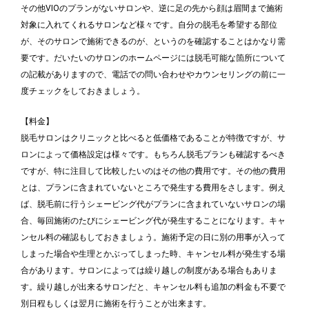
その他VIOのプランがないサロンや、逆に足の先から顔は眉間まで施術
対象に入れてくれるサロンなど様々です。自分の脱毛を希望する部位
が、そのサロンで施術できるのが、というのを確認することはかなり需
要です。だいたいのサロンのホームページには脱毛可能な箇所について
の記載がありますので、電話での問い合わせやカウンセリングの前に一
度チェックをしておきましょう。
【料金】
脱毛サロンはクリニックと比べると低価格であることが特徴ですが、サ
ロンによって価格設定は様々です。もちろん脱毛プランも確認するべき
ですが、特に注目して比較したいのはその他の費用です。その他の費用
とは、プランに含まれていないところで発生する費用をさします。例え
ば、脱毛前に行うシェービング代がプランに含まれていないサロンの場
合、毎回施術のたびにシェービング代が発生することになります。キャ
ンセル料の確認もしておきましょう。施術予定の日に別の用事が入って
しまった場合や生理とかぶってしまった時、キャンセル料が発生する場
合があります。サロンによっては繰り越しの制度がある場合もありま
す。繰り越しが出来るサロンだと、キャンセル料も追加の料金も不要で
別日程もしくは翌月に施術を行うことが出来ます。