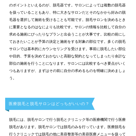
のポイントといえるのが、脱毛器です。サロンによっては複数の脱毛器
を扱っていることもあり、特に大きなサロンだとそのなかから好みの脱
毛器を選択して施術を受けることも可能です。脱毛サロンを決めるとき
に重要となるのはなによりも比較です。サロンの情報を比較して自分の
求める施術にぴったりなプランと出会うことが大事です。比較の前にし
ておきたいことが予算の決定と施術をする対象の部位です。多くの脱毛
サロンでは基本的にカウンセリングを受けます。事前に脱毛したい部位
や目的、予算を決めておかないと高額な契約となってしまったり余計な
部位の施術を行うことになります。サロンには比較するべき要点がいく
つもありますが、まずはその前に自分の求めるものを明確に決めましょ
う。
医療脱毛と脱毛サロンはどっちがいいの？
脱毛には、脱毛サロンで行う脱毛とクリニック等の医療機関で行う医療
脱毛があります。脱毛サロンでは脱毛のみを行っています。医療脱毛を
行うクリニックでは脱毛の他に美容整形等の美容医療メニューを扱って