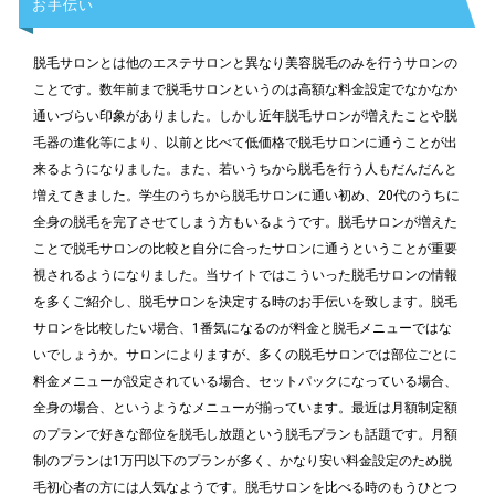
お手伝い
脱毛サロンとは他のエステサロンと異なり美容脱毛のみを行うサロンの
ことです。数年前まで脱毛サロンというのは高額な料金設定でなかなか
通いづらい印象がありました。しかし近年脱毛サロンが増えたことや脱
毛器の進化等により、以前と比べて低価格で脱毛サロンに通うことが出
来るようになりました。また、若いうちから脱毛を行う人もだんだんと
増えてきました。学生のうちから脱毛サロンに通い初め、20代のうちに
全身の脱毛を完了させてしまう方もいるようです。脱毛サロンが増えた
ことで脱毛サロンの比較と自分に合ったサロンに通うということが重要
視されるようになりました。当サイトではこういった脱毛サロンの情報
を多くご紹介し、脱毛サロンを決定する時のお手伝いを致します。脱毛
サロンを比較したい場合、1番気になるのが料金と脱毛メニューではな
いでしょうか。サロンによりますが、多くの脱毛サロンでは部位ごとに
料金メニューが設定されている場合、セットパックになっている場合、
全身の場合、というようなメニューが揃っています。最近は月額制定額
のプランで好きな部位を脱毛し放題という脱毛プランも話題です。月額
制のプランは1万円以下のプランが多く、かなり安い料金設定のため脱
毛初心者の方には人気なようです。脱毛サロンを比べる時のもうひとつ