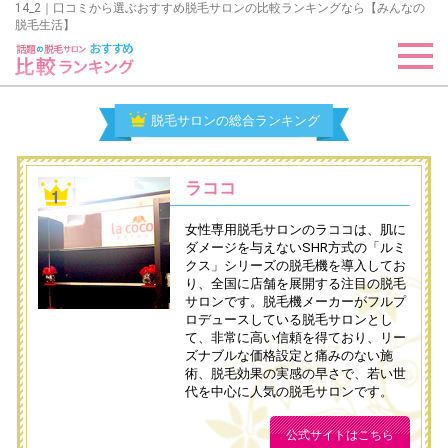
14_2｜口コミから選ぶおすすめ脱毛サロンの比較ランキングなら【みんなの
脱毛生活】
脱毛サロンの総合ランキング
ラココ
女性専用脱毛サロンのラココは、肌に
ダメージを与えないSHR方式の「ルミ
クス」シリーズの脱毛機を導入してお
り、全国に店舗を展開する注目の脱毛
サロンです。脱毛機メーカーがフルプ
ロデュースしている脱毛サロンとし
て、非常に高い信頼を得ており、リー
ズナブルな価格設定と痛みのない施
術、脱毛効果の実感の早さで、若い世
代を中心に人気の脱毛サロンです。
公式サイトはこちら