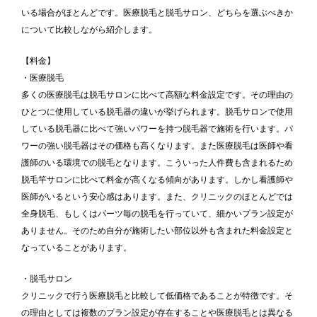
いる場合がほとんどです。医療脱毛と脱毛サロン、どちらを選ぶべきか
について比較しながら紹介します。
【料金】
・医療脱毛
多くの医療脱毛は脱毛サロンに比べて高額な料金設定です。その理由の
ひとつに使用している脱毛器の違いが挙げられます。脱毛サロンで使用
している脱毛器に比べて強いパワーを持つ脱毛器で施術を行います。パ
ワーの強い脱毛器はその価格も高くなります。また医療脱毛は医師や看
護師のいる環境での脱毛となります。こういった人件費も含まれるため
脱毛竿サロンに比べて料金が高くなる傾向があります。しかし看護師や
医師がいるという安心感はあります。また、クリニックのほとんどでは
全身脱毛、もしくはパーツ毎の脱毛を行っていて、細かいプラン設定が
ありません。そのため自分が施術したい部位以外も含まれた料金設定と
なっていることがあります。
・脱毛サロン
クリニックで行う医療脱毛と比較して低価格であることが特徴です。そ
の理由としては複数のプラン設定が存在することや医療脱毛とは異なる