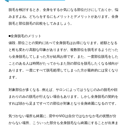
脱毛を検討するとき、全身をするか気になる部位だけにしておくか、悩
みますよね。どちらをするにもメリットとデメリットがあります。全身
脱毛と部位脱毛の比較をしてみましょう。
■全身脱毛のメリット
値段…部位ごとの契約に比べて全身脱毛はお得になります。総額となる
と桁も変わり高額な印象がありますが、複数部位を脱毛するようだった
ら全身脱毛してしまった方が結局お得です。また、一度部位脱毛をした
ことのある人は時間がたってからまた別の部位を脱毛したくなる傾向が
あります。一度にすべて脱毛処理してしまった方が最終的には安くなり
ます。
対象部位が多くなる…例えば、サロンによってはうなじのみの脱毛や顔
まわりのみの脱毛が行えない場合もあります。しかし全身脱毛の契約を
すれば頭から足まですべての部位が対象となり全身綺麗になるのです。
気づかない場所も綺麗に…背中やVIOは自分ではなかなか毛の状態が分
からない場所、こういった部分も全身脱毛なら綺麗にすることが出来ま