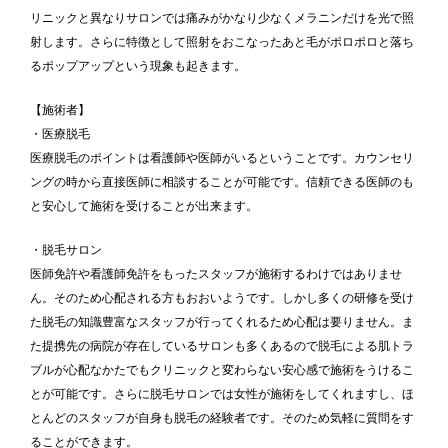
リニックと異なりサロンでは痛みがかなり少なくメラニンだけを光で照
射します。さらに特徴として照射をおこなったあと毛がポロポロと落ち
るポップアップという現象も起きます。
【施術者】
・医療脱毛
医療脱毛のポイントは看護師や医師がいるということです。カウンセリ
ングの時から直接医師に相談することが可能です。信頼できる医師のも
と安心して施術を受けることが出来ます。
・脱毛サロン
医師免許や看護師免許をもったスタッフが施術するわけではありませ
ん。そのため心配される方もおおいようです。しかし多くの研修を受け
た脱毛の知識豊富なスタッフが行ってくれるため心配は要りません。ま
た提携先の病院が存在しているサロンも多くあるので脱毛による肌トラ
ブルが心配なかたでもクリニックと変わらない安心感で施術をうけるこ
とが可能です。さらに脱毛サロンでは女性が施術をしてくれますし、ほ
とんどのスタッフが自身も脱毛の経験者です。そのため気軽に質問をす
ることができます。