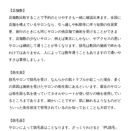
【店舗数】
店舗数比較することで予約のとりやすさも一緒に確認出来ます。全国に
店舗を構えているサロンなら、引っ越しや転勤等に伴う短期の住居変
更、旅行のときにも同じサロンの他店舗で施術を受けることができま
す。店舗数の少ないサロン、例えば東京にしかない、やアクセスの悪い
サロンは継続して通うことが辛くなります。脱毛は数回の施術で終わる
わけではありません、人によっては数年通うこともありますので通いや
すさは重視しましょう。
【衛生面】
脱毛サロンで脱毛を受け、なんらかの肌トラブルが起こった場合、多く
の原因は施術を受けたサロンの衛生面にあるといいます。最近のサロン
は衛生面も気を使っていてタオルやシートが使い切りの物を使用してい
るところまであります。細かいことですが、肌に触れるようなものがど
ういった衛生状況で管理されているのか知っておくことも大切です。
【脱毛器】
サロンによって脱毛器はことなります。ざっくりわけると「IPL脱毛」