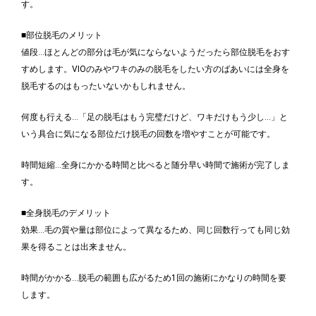
す。
■部位脱毛のメリット
値段…ほとんどの部分は毛が気にならないようだったら部位脱毛をおす
すめします。VIOのみやワキのみの脱毛をしたい方のばあいには全身を
脱毛するのはもったいないかもしれません。
何度も行える…「足の脱毛はもう完璧だけど、ワキだけもう少し…」と
いう具合に気になる部位だけ脱毛の回数を増やすことが可能です。
時間短縮…全身にかかる時間と比べると随分早い時間で施術が完了しま
す。
■全身脱毛のデメリット
効果…毛の質や量は部位によって異なるため、同じ回数行っても同じ効
果を得ることは出来ません。
時間がかかる…脱毛の範囲も広がるため1回の施術にかなりの時間を要
します。