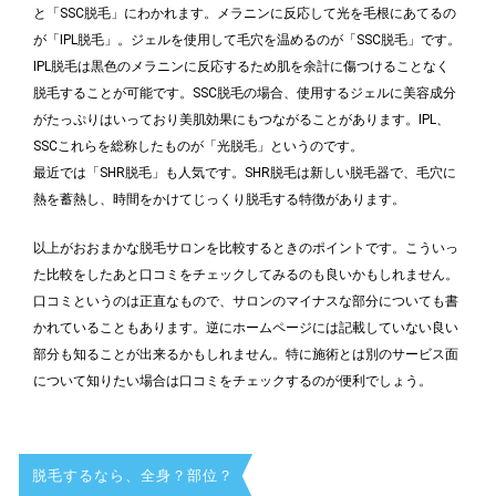
と「SSC脱毛」にわかれます。メラニンに反応して光を毛根にあてるの
が「IPL脱毛」。ジェルを使用して毛穴を温めるのが「SSC脱毛」です。
IPL脱毛は黒色のメラニンに反応するため肌を余計に傷つけることなく
脱毛することが可能です。SSC脱毛の場合、使用するジェルに美容成分
がたっぷりはいっており美肌効果にもつながることがあります。IPL、
SSCこれらを総称したものが「光脱毛」というのです。
最近では「SHR脱毛」も人気です。SHR脱毛は新しい脱毛器で、毛穴に
熱を蓄熱し、時間をかけてじっくり脱毛する特徴があります。
以上がおおまかな脱毛サロンを比較するときのポイントです。こういっ
た比較をしたあと口コミをチェックしてみるのも良いかもしれません。
口コミというのは正直なもので、サロンのマイナスな部分についても書
かれていることもあります。逆にホームページには記載していない良い
部分も知ることが出来るかもしれません。特に施術とは別のサービス面
について知りたい場合は口コミをチェックするのが便利でしょう。
脱毛するなら、全身？部位？