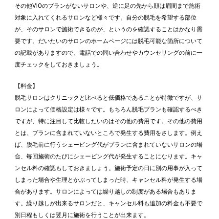
その他VIOのプランがないサロンや、逆に足の先から顔は眉間まで施術
対象に入れてくれるサロンなど様々です。自分の脱毛を希望する部位
が、そのサロンで施術できるのが、というのを確認することはかなり需
要です。だいたいのサロンのホームページには脱毛可能な箇所について
の記載がありますので、電話での問い合わせやカウンセリングの前に一
度チェックをしておきましょう。
【料金】
脱毛サロンはクリニックと比べると低価格であることが特徴ですが、サ
ロンによって価格設定は様々です。もちろん脱毛プランも確認するべき
ですが、特に注目して比較したいのはその他の費用です。その他の費用
とは、プランに含まれていないところで発生する費用をさします。例え
ば、脱毛前に行うシェービング代がプランに含まれていないサロンの場
合、毎回施術のたびにシェービング代が発生することになります。キャ
ンセル料の確認もしておきましょう。施術予定の日に別の用事が入って
しまった場合や生理とかぶってしまった時、キャンセル料が発生する場
合があります。サロンによっては繰り越しの制度がある場合もありま
す。繰り越しが出来るサロンだと、キャンセル料も追加の料金も不要で
別日程もしくは翌月に施術を行うことが出来ます。