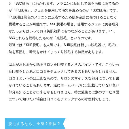
と「SSC脱毛」にわかれます。メラニンに反応して光を毛根にあてるの
が「IPL脱毛」。ジェルを使用して毛穴を温めるのが「SSC脱毛」です。
IPL脱毛は黒色のメラニンに反応するため肌を余計に傷つけることなく
脱毛することが可能です。SSC脱毛の場合、使用するジェルに美容成分
がたっぷりはいっており美肌効果にもつながることがあります。IPL、
SSCこれらを総称したものが「光脱毛」というのです。
最近では「SHR脱毛」も人気です。SHR脱毛は新しい脱毛器で、毛穴に
熱を蓄熱し、時間をかけてじっくり脱毛する特徴があります。
以上がおおまかな脱毛サロンを比較するときのポイントです。こういっ
た比較をしたあと口コミをチェックしてみるのも良いかもしれません。
口コミというのは正直なもので、サロンのマイナスな部分についても書
かれていることもあります。逆にホームページには記載していない良い
部分も知ることが出来るかもしれません。特に施術とは別のサービス面
について知りたい場合は口コミをチェックするのが便利でしょう。
脱毛するなら、全身？部位？