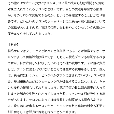
その他VIOのプランがないサロンや、逆に足の先から顔は眉間まで施術
対象に入れてくれるサロンなど様々です。自分の脱毛を希望する部位
が、そのサロンで施術できるのが、というのを確認することはかなり需
要です。だいたいのサロンのホームページには脱毛可能な箇所について
の記載がありますので、電話での問い合わせやカウンセリングの前に一
度チェックをしておきましょう。
【料金】
脱毛サロンはクリニックと比べると低価格であることが特徴ですが、サ
ロンによって価格設定は様々です。もちろん脱毛プランも確認するべき
ですが、特に注目して比較したいのはその他の費用です。その他の費用
とは、プランに含まれていないところで発生する費用をさします。例え
ば、脱毛前に行うシェービング代がプランに含まれていないサロンの場
合、毎回施術のたびにシェービング代が発生することになります。キャ
ンセル料の確認もしておきましょう。施術予定の日に別の用事が入って
しまった場合や生理とかぶってしまった時、キャンセル料が発生する場
合があります。サロンによっては繰り越しの制度がある場合もありま
す。繰り越しが出来るサロンだと、キャンセル料も追加の料金も不要で
別日程もしくは翌月に施術を行うことが出来ます。