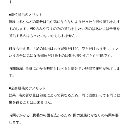
す。
■部位脱毛のメリット
値段…ほとんどの部分は毛が気にならないようだったら部位脱毛をおす
すめします。VIOのみやワキのみの脱毛をしたい方のばあいには全身を
脱毛するのはもったいないかもしれません。
何度も行える…「足の脱毛はもう完璧だけど、ワキだけもう少し…」と
いう具合に気になる部位だけ脱毛の回数を増やすことが可能です。
時間短縮…全身にかかる時間と比べると随分早い時間で施術が完了しま
す。
■全身脱毛のデメリット
効果…毛の質や量は部位によって異なるため、同じ回数行っても同じ効
果を得ることは出来ません。
時間がかかる…脱毛の範囲も広がるため1回の施術にかなりの時間を要
します。