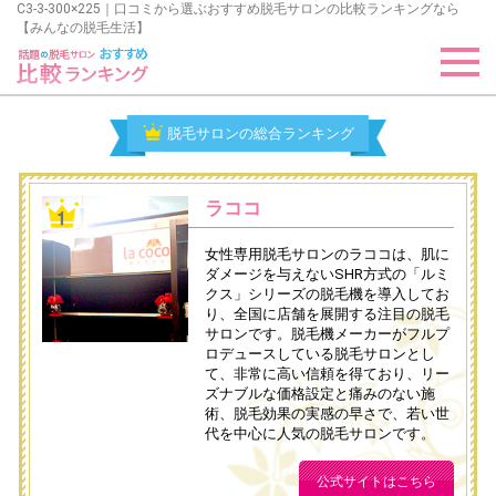
C3-3-300×225｜口コミから選ぶおすすめ脱毛サロンの比較ランキングなら
【みんなの脱毛生活】
脱毛サロンの総合ランキング
ラココ
女性専用脱毛サロンのラココは、肌に
ダメージを与えないSHR方式の「ルミ
クス」シリーズの脱毛機を導入してお
り、全国に店舗を展開する注目の脱毛
サロンです。脱毛機メーカーがフルプ
ロデュースしている脱毛サロンとし
て、非常に高い信頼を得ており、リー
ズナブルな価格設定と痛みのない施
術、脱毛効果の実感の早さで、若い世
代を中心に人気の脱毛サロンです。
公式サイトはこちら