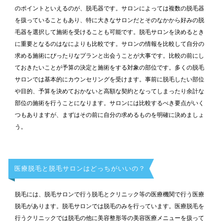
のポイントといえるのが、脱毛器です。サロンによっては複数の脱毛器
を扱っていることもあり、特に大きなサロンだとそのなかから好みの脱
毛器を選択して施術を受けることも可能です。脱毛サロンを決めるとき
に重要となるのはなによりも比較です。サロンの情報を比較して自分の
求める施術にぴったりなプランと出会うことが大事です。比較の前にし
ておきたいことが予算の決定と施術をする対象の部位です。多くの脱毛
サロンでは基本的にカウンセリングを受けます。事前に脱毛したい部位
や目的、予算を決めておかないと高額な契約となってしまったり余計な
部位の施術を行うことになります。サロンには比較するべき要点がいく
つもありますが、まずはその前に自分の求めるものを明確に決めましょ
う。
医療脱毛と脱毛サロンはどっちがいいの？
脱毛には、脱毛サロンで行う脱毛とクリニック等の医療機関で行う医療
脱毛があります。脱毛サロンでは脱毛のみを行っています。医療脱毛を
行うクリニックでは脱毛の他に美容整形等の美容医療メニューを扱って