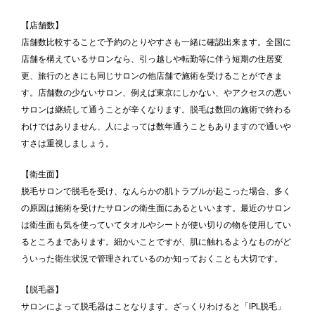
【店舗数】
店舗数比較することで予約のとりやすさも一緒に確認出来ます。全国に
店舗を構えているサロンなら、引っ越しや転勤等に伴う短期の住居変
更、旅行のときにも同じサロンの他店舗で施術を受けることができま
す。店舗数の少ないサロン、例えば東京にしかない、やアクセスの悪い
サロンは継続して通うことが辛くなります。脱毛は数回の施術で終わる
わけではありません、人によっては数年通うこともありますので通いや
すさは重視しましょう。
【衛生面】
脱毛サロンで脱毛を受け、なんらかの肌トラブルが起こった場合、多く
の原因は施術を受けたサロンの衛生面にあるといいます。最近のサロン
は衛生面も気を使っていてタオルやシートが使い切りの物を使用してい
るところまであります。細かいことですが、肌に触れるようなものがど
ういった衛生状況で管理されているのか知っておくことも大切です。
【脱毛器】
サロンによって脱毛器はことなります。ざっくりわけると「IPL脱毛」