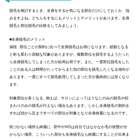
脱毛を検討するとき、全身をするか気になる部位だけにしておくか、悩
みますよね。どちらをするにもメリットとデメリットがあります。全身
脱毛と部位脱毛の比較をしてみましょう。
■全身脱毛のメリット
値段…部位ごとの契約に比べて全身脱毛はお得になります。総額となる
と桁も変わり高額な印象がありますが、複数部位を脱毛するようだった
ら全身脱毛してしまった方が結局お得です。また、一度部位脱毛をした
ことのある人は時間がたってからまた別の部位を脱毛したくなる傾向が
あります。一度にすべて脱毛処理してしまった方が最終的には安くなり
ます。
対象部位が多くなる…例えば、サロンによってはうなじのみの脱毛や顔
まわりのみの脱毛が行えない場合もあります。しかし全身脱毛の契約を
すれば頭から足まですべての部位が対象となり全身綺麗になるのです。
気づかない場所も綺麗に…背中やVIOは自分ではなかなか毛の状態が分
からない場所、こういった部分も全身脱毛なら綺麗にすることが出来ま