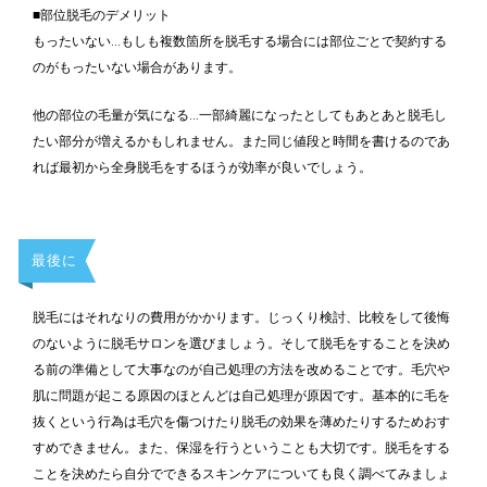
■部位脱毛のデメリット
もったいない…もしも複数箇所を脱毛する場合には部位ごとで契約する
のがもったいない場合があります。
他の部位の毛量が気になる…一部綺麗になったとしてもあとあと脱毛し
たい部分が増えるかもしれません。また同じ値段と時間を書けるのであ
れば最初から全身脱毛をするほうが効率が良いでしょう。
最後に
脱毛にはそれなりの費用がかかります。じっくり検討、比較をして後悔
のないように脱毛サロンを選びましょう。そして脱毛をすることを決め
る前の準備として大事なのが自己処理の方法を改めることです。毛穴や
肌に問題が起こる原因のほとんどは自己処理が原因です。基本的に毛を
抜くという行為は毛穴を傷つけたり脱毛の効果を薄めたりするためおす
すめできません。また、保湿を行うということも大切です。脱毛をする
ことを決めたら自分でできるスキンケアについても良く調べてみましょ