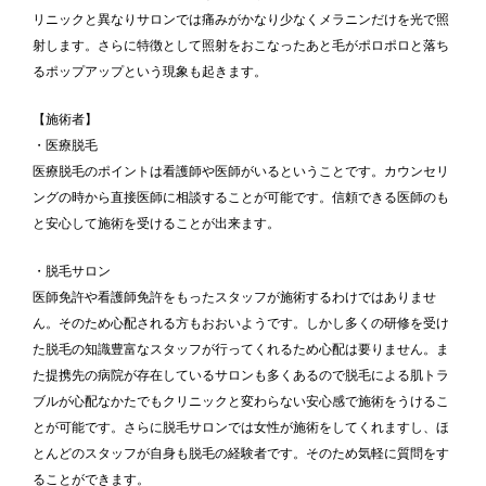
リニックと異なりサロンでは痛みがかなり少なくメラニンだけを光で照
射します。さらに特徴として照射をおこなったあと毛がポロポロと落ち
るポップアップという現象も起きます。
【施術者】
・医療脱毛
医療脱毛のポイントは看護師や医師がいるということです。カウンセリ
ングの時から直接医師に相談することが可能です。信頼できる医師のも
と安心して施術を受けることが出来ます。
・脱毛サロン
医師免許や看護師免許をもったスタッフが施術するわけではありませ
ん。そのため心配される方もおおいようです。しかし多くの研修を受け
た脱毛の知識豊富なスタッフが行ってくれるため心配は要りません。ま
た提携先の病院が存在しているサロンも多くあるので脱毛による肌トラ
ブルが心配なかたでもクリニックと変わらない安心感で施術をうけるこ
とが可能です。さらに脱毛サロンでは女性が施術をしてくれますし、ほ
とんどのスタッフが自身も脱毛の経験者です。そのため気軽に質問をす
ることができます。