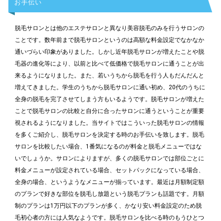
お手伝い
脱毛サロンとは他のエステサロンと異なり美容脱毛のみを行うサロンの
ことです。数年前まで脱毛サロンというのは高額な料金設定でなかなか
通いづらい印象がありました。しかし近年脱毛サロンが増えたことや脱
毛器の進化等により、以前と比べて低価格で脱毛サロンに通うことが出
来るようになりました。また、若いうちから脱毛を行う人もだんだんと
増えてきました。学生のうちから脱毛サロンに通い初め、20代のうちに
全身の脱毛を完了させてしまう方もいるようです。脱毛サロンが増えた
ことで脱毛サロンの比較と自分に合ったサロンに通うということが重要
視されるようになりました。当サイトではこういった脱毛サロンの情報
を多くご紹介し、脱毛サロンを決定する時のお手伝いを致します。脱毛
サロンを比較したい場合、1番気になるのが料金と脱毛メニューではな
いでしょうか。サロンによりますが、多くの脱毛サロンでは部位ごとに
料金メニューが設定されている場合、セットパックになっている場合、
全身の場合、というようなメニューが揃っています。最近は月額制定額
のプランで好きな部位を脱毛し放題という脱毛プランも話題です。月額
制のプランは1万円以下のプランが多く、かなり安い料金設定のため脱
毛初心者の方には人気なようです。脱毛サロンを比べる時のもうひとつ