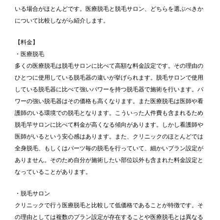
いる場合がほとんどです。医療脱毛と脱毛サロン、どちらを選ぶべきか
について比較しながら紹介します。
【料金】
・医療脱毛
多くの医療脱毛は脱毛サロンに比べて高額な料金設定です。その理由の
ひとつに使用している脱毛器の違いが挙げられます。脱毛サロンで使用
している脱毛器に比べて強いパワーを持つ脱毛器で施術を行います。パ
ワーの強い脱毛器はその価格も高くなります。また医療脱毛は医師や看
護師のいる環境での脱毛となります。こういった人件費も含まれるため
脱毛竿サロンに比べて料金が高くなる傾向があります。しかし看護師や
医師がいるという安心感はあります。また、クリニックのほとんどでは
全身脱毛、もしくはパーツ毎の脱毛を行っていて、細かいプラン設定が
ありません。そのため自分が施術したい部位以外も含まれた料金設定と
なっていることがあります。
・脱毛サロン
クリニックで行う医療脱毛と比較して低価格であることが特徴です。そ
の理由としては複数のプラン設定が存在することや医療脱毛とは異なる