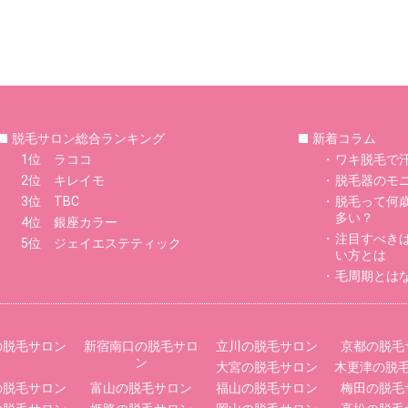
脱毛サロン総合ランキング
新着コラム
1位 ラココ
ワキ脱毛で
2位 キレイモ
脱毛器のモ
3位 TBC
脱毛って何
多い？
4位 銀座カラー
注目すべき
5位 ジェイエステティック
い方とは
毛周期とは
の脱毛サロン
新宿南口の脱毛サロ
立川の脱毛サロン
京都の脱毛
ン
大宮の脱毛サロン
木更津の脱
の脱毛サロン
富山の脱毛サロン
福山の脱毛サロン
梅田の脱毛