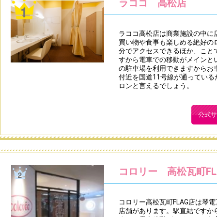
ラココ 高松店
ラココ高松店は商業施設の中に
買い物や食事も楽しめる絶好の
分でアクセスできるほか、こと
すから電車での移動がメインと
の駐車場を利用できますからお
付近を国道11号線が通ってい
ロンと言えるでしょう。
公式サ
コロリー 高松瓦町FL
コロリー高松瓦町FLAG店は琴
店舗があります。駅直結ですか