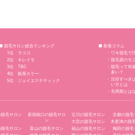
脱毛サロン総合ランキング
新着コラム
1位 ラココ
ワキ脱毛で
2位 キレイモ
脱毛器のモ
3位 TBC
脱毛って何
多い？
4位 銀座カラー
注目すべき
5位 ジェイエステティック
い方とは
毛周期とは
の脱毛サロン
新宿南口の脱毛サロ
立川の脱毛サロン
京都の脱毛
ン
大宮の脱毛サロン
木更津の脱
の脱毛サロン
富山の脱毛サロン
福山の脱毛サロン
梅田の脱毛