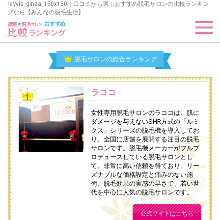
rayvis_ginza_150x150｜口コミから選ぶおすすめ脱毛サロンの比較ランキン
グなら【みんなの脱毛生活】
脱毛サロンの総合ランキング
ラココ
女性専用脱毛サロンのラココは、肌に
ダメージを与えないSHR方式の「ルミ
クス」シリーズの脱毛機を導入してお
り、全国に店舗を展開する注目の脱毛
サロンです。脱毛機メーカーがフルプ
ロデュースしている脱毛サロンとし
て、非常に高い信頼を得ており、リー
ズナブルな価格設定と痛みのない施
術、脱毛効果の実感の早さで、若い世
代を中心に人気の脱毛サロンです。
公式サイトはこちら