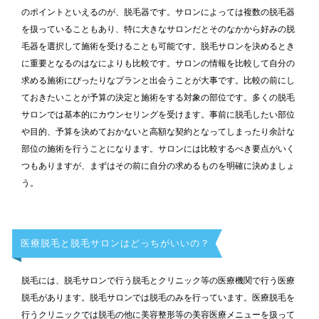
のポイントといえるのが、脱毛器です。サロンによっては複数の脱毛器
を扱っていることもあり、特に大きなサロンだとそのなかから好みの脱
毛器を選択して施術を受けることも可能です。脱毛サロンを決めるとき
に重要となるのはなによりも比較です。サロンの情報を比較して自分の
求める施術にぴったりなプランと出会うことが大事です。比較の前にし
ておきたいことが予算の決定と施術をする対象の部位です。多くの脱毛
サロンでは基本的にカウンセリングを受けます。事前に脱毛したい部位
や目的、予算を決めておかないと高額な契約となってしまったり余計な
部位の施術を行うことになります。サロンには比較するべき要点がいく
つもありますが、まずはその前に自分の求めるものを明確に決めましょ
う。
医療脱毛と脱毛サロンはどっちがいいの？
脱毛には、脱毛サロンで行う脱毛とクリニック等の医療機関で行う医療
脱毛があります。脱毛サロンでは脱毛のみを行っています。医療脱毛を
行うクリニックでは脱毛の他に美容整形等の美容医療メニューを扱って