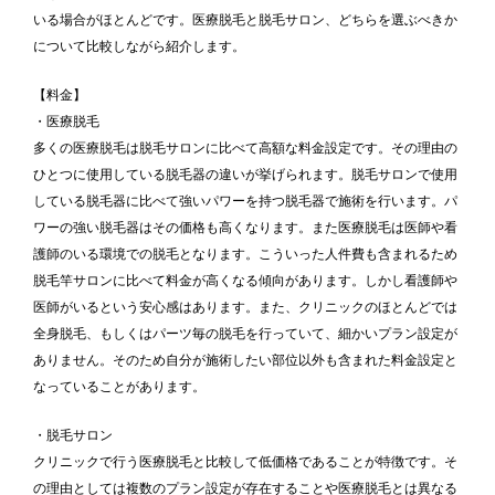
いる場合がほとんどです。医療脱毛と脱毛サロン、どちらを選ぶべきか
について比較しながら紹介します。
【料金】
・医療脱毛
多くの医療脱毛は脱毛サロンに比べて高額な料金設定です。その理由の
ひとつに使用している脱毛器の違いが挙げられます。脱毛サロンで使用
している脱毛器に比べて強いパワーを持つ脱毛器で施術を行います。パ
ワーの強い脱毛器はその価格も高くなります。また医療脱毛は医師や看
護師のいる環境での脱毛となります。こういった人件費も含まれるため
脱毛竿サロンに比べて料金が高くなる傾向があります。しかし看護師や
医師がいるという安心感はあります。また、クリニックのほとんどでは
全身脱毛、もしくはパーツ毎の脱毛を行っていて、細かいプラン設定が
ありません。そのため自分が施術したい部位以外も含まれた料金設定と
なっていることがあります。
・脱毛サロン
クリニックで行う医療脱毛と比較して低価格であることが特徴です。そ
の理由としては複数のプラン設定が存在することや医療脱毛とは異なる