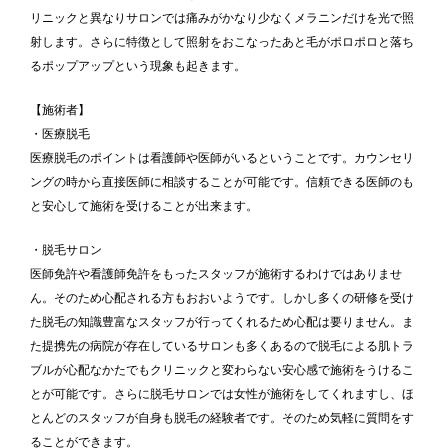
リニックと異なりサロンでは痛みがかなり少なくメラニンだけを光で照
射します。さらに特徴として照射をおこなったあと毛がポロポロと落ち
るポップアップという現象も起きます。
【施術者】
・医療脱毛
医療脱毛のポイントは看護師や医師がいるということです。カウンセリ
ングの時から直接医師に相談することが可能です。信頼できる医師のも
と安心して施術を受けることが出来ます。
・脱毛サロン
医師免許や看護師免許をもったスタッフが施術するわけではありませ
ん。そのため心配される方もおおいようです。しかし多くの研修を受け
た脱毛の知識豊富なスタッフが行ってくれるため心配は要りません。ま
た提携先の病院が存在しているサロンも多くあるので脱毛による肌トラ
ブルが心配なかたでもクリニックと変わらない安心感で施術をうけるこ
とが可能です。さらに脱毛サロンでは女性が施術をしてくれますし、ほ
とんどのスタッフが自身も脱毛の経験者です。そのため気軽に質問をす
ることができます。