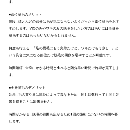
す。
■部位脱毛のメリット
値段…ほとんどの部分は毛が気にならないようだったら部位脱毛をおす
すめします。VIOのみやワキのみの脱毛をしたい方のばあいには全身を
脱毛するのはもったいないかもしれません。
何度も行える…「足の脱毛はもう完璧だけど、ワキだけもう少し…」と
いう具合に気になる部位だけ脱毛の回数を増やすことが可能です。
時間短縮…全身にかかる時間と比べると随分早い時間で施術が完了しま
す。
■全身脱毛のデメリット
効果…毛の質や量は部位によって異なるため、同じ回数行っても同じ効
果を得ることは出来ません。
時間がかかる…脱毛の範囲も広がるため1回の施術にかなりの時間を要
します。