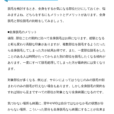
脱毛を検討するとき、全身をするか気になる部位だけにしておくか、悩
みますよね。どちらをするにもメリットとデメリットがあります。全身
脱毛と部位脱毛の比較をしてみましょう。
■全身脱毛のメリット
値段…部位ごとの契約に比べて全身脱毛はお得になります。総額となる
と桁も変わり高額な印象がありますが、複数部位を脱毛するようだった
ら全身脱毛してしまった方が結局お得です。また、一度部位脱毛をした
ことのある人は時間がたってからまた別の部位を脱毛したくなる傾向が
あります。一度にすべて脱毛処理してしまった方が最終的には安くなり
ます。
対象部位が多くなる…例えば、サロンによってはうなじのみの脱毛や顔
まわりのみの脱毛が行えない場合もあります。しかし全身脱毛の契約を
すれば頭から足まですべての部位が対象となり全身綺麗になるのです。
気づかない場所も綺麗に…背中やVIOは自分ではなかなか毛の状態が分
からない場所、こういった部分も全身脱毛なら綺麗にすることが出来ま