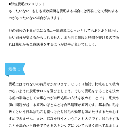
■部位脱毛のデメリット
もったいない…もしも複数箇所を脱毛する場合には部位ごとで契約する
のがもったいない場合があります。
他の部位の毛量が気になる…一部綺麗になったとしてもあとあと脱毛し
たい部分が増えるかもしれません。また同じ値段と時間を書けるのであ
れば最初から全身脱毛をするほうが効率が良いでしょう。
最後に
脱毛にはそれなりの費用がかかります。じっくり検討、比較をして後悔
のないように脱毛サロンを選びましょう。そして脱毛をすることを決め
る前の準備として大事なのが自己処理の方法を改めることです。毛穴や
肌に問題が起こる原因のほとんどは自己処理が原因です。基本的に毛を
抜くという行為は毛穴を傷つけたり脱毛の効果を薄めたりするためおす
すめできません。また、保湿を行うということも大切です。脱毛をする
ことを決めたら自分でできるスキンケアについても良く調べてみましょ