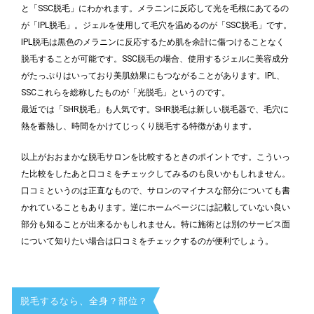
と「SSC脱毛」にわかれます。メラニンに反応して光を毛根にあてるの
が「IPL脱毛」。ジェルを使用して毛穴を温めるのが「SSC脱毛」です。
IPL脱毛は黒色のメラニンに反応するため肌を余計に傷つけることなく
脱毛することが可能です。SSC脱毛の場合、使用するジェルに美容成分
がたっぷりはいっており美肌効果にもつながることがあります。IPL、
SSCこれらを総称したものが「光脱毛」というのです。
最近では「SHR脱毛」も人気です。SHR脱毛は新しい脱毛器で、毛穴に
熱を蓄熱し、時間をかけてじっくり脱毛する特徴があります。
以上がおおまかな脱毛サロンを比較するときのポイントです。こういっ
た比較をしたあと口コミをチェックしてみるのも良いかもしれません。
口コミというのは正直なもので、サロンのマイナスな部分についても書
かれていることもあります。逆にホームページには記載していない良い
部分も知ることが出来るかもしれません。特に施術とは別のサービス面
について知りたい場合は口コミをチェックするのが便利でしょう。
脱毛するなら、全身？部位？