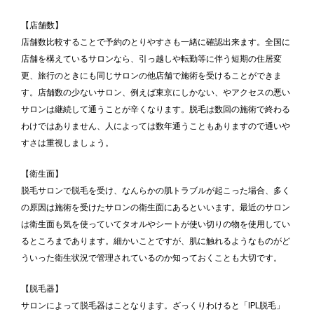
【店舗数】
店舗数比較することで予約のとりやすさも一緒に確認出来ます。全国に
店舗を構えているサロンなら、引っ越しや転勤等に伴う短期の住居変
更、旅行のときにも同じサロンの他店舗で施術を受けることができま
す。店舗数の少ないサロン、例えば東京にしかない、やアクセスの悪い
サロンは継続して通うことが辛くなります。脱毛は数回の施術で終わる
わけではありません、人によっては数年通うこともありますので通いや
すさは重視しましょう。
【衛生面】
脱毛サロンで脱毛を受け、なんらかの肌トラブルが起こった場合、多く
の原因は施術を受けたサロンの衛生面にあるといいます。最近のサロン
は衛生面も気を使っていてタオルやシートが使い切りの物を使用してい
るところまであります。細かいことですが、肌に触れるようなものがど
ういった衛生状況で管理されているのか知っておくことも大切です。
【脱毛器】
サロンによって脱毛器はことなります。ざっくりわけると「IPL脱毛」