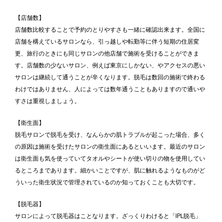
【店舗数】
店舗数比較することで予約のとりやすさも一緒に確認出来ます。全国に
店舗を構えているサロンなら、引っ越しや転勤等に伴う短期の住居変
更、旅行のときにも同じサロンの他店舗で施術を受けることができま
す。店舗数の少ないサロン、例えば東京にしかない、やアクセスの悪い
サロンは継続して通うことが辛くなります。脱毛は数回の施術で終わる
わけではありません、人によっては数年通うこともありますので通いや
すさは重視しましょう。
【衛生面】
脱毛サロンで脱毛を受け、なんらかの肌トラブルが起こった場合、多く
の原因は施術を受けたサロンの衛生面にあるといいます。最近のサロン
は衛生面も気を使っていてタオルやシートが使い切りの物を使用してい
るところまであります。細かいことですが、肌に触れるようなものがど
ういった衛生状況で管理されているのか知っておくことも大切です。
【脱毛器】
サロンによって脱毛器はことなります。ざっくりわけると「IPL脱毛」