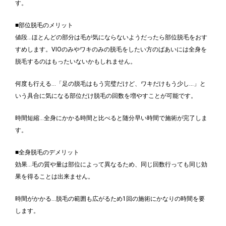
す。
■部位脱毛のメリット
値段…ほとんどの部分は毛が気にならないようだったら部位脱毛をおす
すめします。VIOのみやワキのみの脱毛をしたい方のばあいには全身を
脱毛するのはもったいないかもしれません。
何度も行える…「足の脱毛はもう完璧だけど、ワキだけもう少し…」と
いう具合に気になる部位だけ脱毛の回数を増やすことが可能です。
時間短縮…全身にかかる時間と比べると随分早い時間で施術が完了しま
す。
■全身脱毛のデメリット
効果…毛の質や量は部位によって異なるため、同じ回数行っても同じ効
果を得ることは出来ません。
時間がかかる…脱毛の範囲も広がるため1回の施術にかなりの時間を要
します。