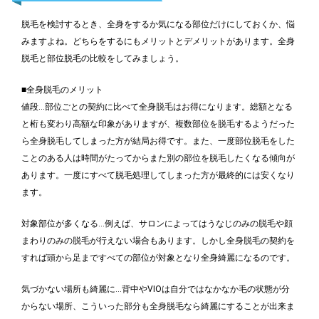
脱毛を検討するとき、全身をするか気になる部位だけにしておくか、悩
みますよね。どちらをするにもメリットとデメリットがあります。全身
脱毛と部位脱毛の比較をしてみましょう。
■全身脱毛のメリット
値段…部位ごとの契約に比べて全身脱毛はお得になります。総額となる
と桁も変わり高額な印象がありますが、複数部位を脱毛するようだった
ら全身脱毛してしまった方が結局お得です。また、一度部位脱毛をした
ことのある人は時間がたってからまた別の部位を脱毛したくなる傾向が
あります。一度にすべて脱毛処理してしまった方が最終的には安くなり
ます。
対象部位が多くなる…例えば、サロンによってはうなじのみの脱毛や顔
まわりのみの脱毛が行えない場合もあります。しかし全身脱毛の契約を
すれば頭から足まですべての部位が対象となり全身綺麗になるのです。
気づかない場所も綺麗に…背中やVIOは自分ではなかなか毛の状態が分
からない場所、こういった部分も全身脱毛なら綺麗にすることが出来ま