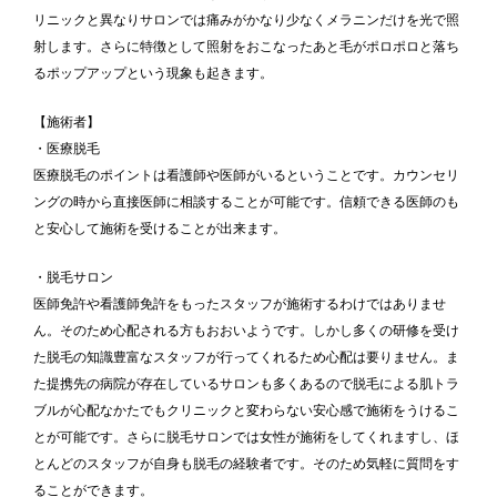
リニックと異なりサロンでは痛みがかなり少なくメラニンだけを光で照
射します。さらに特徴として照射をおこなったあと毛がポロポロと落ち
るポップアップという現象も起きます。
【施術者】
・医療脱毛
医療脱毛のポイントは看護師や医師がいるということです。カウンセリ
ングの時から直接医師に相談することが可能です。信頼できる医師のも
と安心して施術を受けることが出来ます。
・脱毛サロン
医師免許や看護師免許をもったスタッフが施術するわけではありませ
ん。そのため心配される方もおおいようです。しかし多くの研修を受け
た脱毛の知識豊富なスタッフが行ってくれるため心配は要りません。ま
た提携先の病院が存在しているサロンも多くあるので脱毛による肌トラ
ブルが心配なかたでもクリニックと変わらない安心感で施術をうけるこ
とが可能です。さらに脱毛サロンでは女性が施術をしてくれますし、ほ
とんどのスタッフが自身も脱毛の経験者です。そのため気軽に質問をす
ることができます。