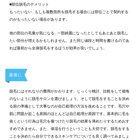
■部位脱毛のデメリット
もったいない…もしも複数箇所を脱毛する場合には部位ごとで契約する
のがもったいない場合があります。
他の部位の毛量が気になる…一部綺麗になったとしてもあとあと脱毛し
たい部分が増えるかもしれません。また同じ値段と時間を書けるのであ
れば最初から全身脱毛をするほうが効率が良いでしょう。
最後に
脱毛にはそれなりの費用がかかります。じっくり検討、比較をして後悔
のないように脱毛サロンを選びましょう。そして脱毛をすることを決め
る前の準備として大事なのが自己処理の方法を改めることです。毛穴や
肌に問題が起こる原因のほとんどは自己処理が原因です。基本的に毛を
抜くという行為は毛穴を傷つけたり脱毛の効果を薄めたりするためおす
すめできません。また、保湿を行うということも大切です。脱毛をする
ことを決めたら自分でできるスキンケアについても良く調べてみましょ