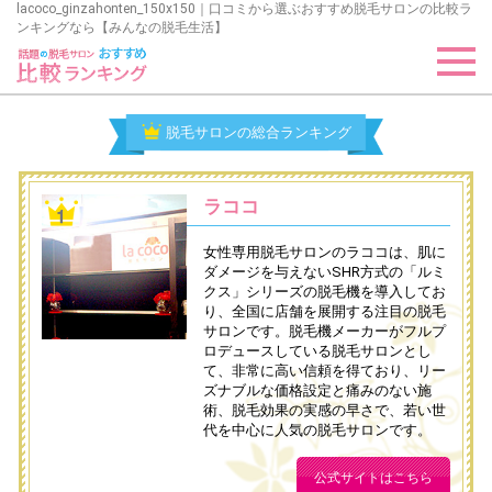
lacoco_ginzahonten_150x150｜口コミから選ぶおすすめ脱毛サロンの比較ラ
ンキングなら【みんなの脱毛生活】
脱毛サロンの総合ランキング
ラココ
女性専用脱毛サロンのラココは、肌に
ダメージを与えないSHR方式の「ルミ
クス」シリーズの脱毛機を導入してお
り、全国に店舗を展開する注目の脱毛
サロンです。脱毛機メーカーがフルプ
ロデュースしている脱毛サロンとし
て、非常に高い信頼を得ており、リー
ズナブルな価格設定と痛みのない施
術、脱毛効果の実感の早さで、若い世
代を中心に人気の脱毛サロンです。
公式サイトはこちら