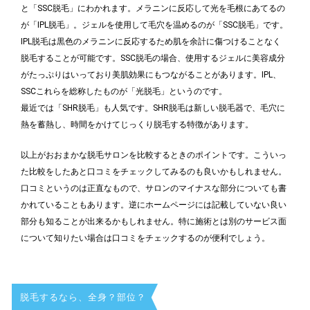
と「SSC脱毛」にわかれます。メラニンに反応して光を毛根にあてるの
が「IPL脱毛」。ジェルを使用して毛穴を温めるのが「SSC脱毛」です。
IPL脱毛は黒色のメラニンに反応するため肌を余計に傷つけることなく
脱毛することが可能です。SSC脱毛の場合、使用するジェルに美容成分
がたっぷりはいっており美肌効果にもつながることがあります。IPL、
SSCこれらを総称したものが「光脱毛」というのです。
最近では「SHR脱毛」も人気です。SHR脱毛は新しい脱毛器で、毛穴に
熱を蓄熱し、時間をかけてじっくり脱毛する特徴があります。
以上がおおまかな脱毛サロンを比較するときのポイントです。こういっ
た比較をしたあと口コミをチェックしてみるのも良いかもしれません。
口コミというのは正直なもので、サロンのマイナスな部分についても書
かれていることもあります。逆にホームページには記載していない良い
部分も知ることが出来るかもしれません。特に施術とは別のサービス面
について知りたい場合は口コミをチェックするのが便利でしょう。
脱毛するなら、全身？部位？