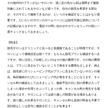
その他VIOのプランがないサロンや、逆に足の先から顔は眉間まで施術
対象に入れてくれるサロンなど様々です。自分の脱毛を希望する部位
が、そのサロンで施術できるのが、というのを確認することはかなり需
要です。だいたいのサロンのホームページには脱毛可能な箇所について
の記載がありますので、電話での問い合わせやカウンセリングの前に一
度チェックをしておきましょう。
【料金】
脱毛サロンはクリニックと比べると低価格であることが特徴ですが、サ
ロンによって価格設定は様々です。もちろん脱毛プランも確認するべき
ですが、特に注目して比較したいのはその他の費用です。その他の費用
とは、プランに含まれていないところで発生する費用をさします。例え
ば、脱毛前に行うシェービング代がプランに含まれていないサロンの場
合、毎回施術のたびにシェービング代が発生することになります。キャ
ンセル料の確認もしておきましょう。施術予定の日に別の用事が入って
しまった場合や生理とかぶってしまった時、キャンセル料が発生する場
合があります。サロンによっては繰り越しの制度がある場合もありま
す。繰り越しが出来るサロンだと、キャンセル料も追加の料金も不要で
別日程もしくは翌月に施術を行うことが出来ます。