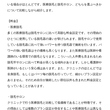
いる場合がほとんどです。医療脱毛と脱毛サロン、どちらを選ぶべきか
について比較しながら紹介します。
【料金】
・医療脱毛
多くの医療脱毛は脱毛サロンに比べて高額な料金設定です。その理由の
ひとつに使用している脱毛器の違いが挙げられます。脱毛サロンで使用
している脱毛器に比べて強いパワーを持つ脱毛器で施術を行います。パ
ワーの強い脱毛器はその価格も高くなります。また医療脱毛は医師や看
護師のいる環境での脱毛となります。こういった人件費も含まれるため
脱毛竿サロンに比べて料金が高くなる傾向があります。しかし看護師や
医師がいるという安心感はあります。また、クリニックのほとんどでは
全身脱毛、もしくはパーツ毎の脱毛を行っていて、細かいプラン設定が
ありません。そのため自分が施術したい部位以外も含まれた料金設定と
なっていることがあります。
・脱毛サロン
クリニックで行う医療脱毛と比較して低価格であることが特徴です。そ
の理由としては複数のプラン設定が存在することや医療脱毛とは異なる