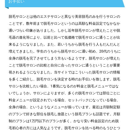
お手伝い
脱毛サロンとは他のエステサロンと異なり美容脱毛のみを行うサロンの
ことです。数年前まで脱毛サロンというのは高額な料金設定でなかなか
通いづらい印象がありました。しかし近年脱毛サロンが増えたことや脱
毛器の進化等により、以前と比べて低価格で脱毛サロンに通うことが出
来るようになりました。また、若いうちから脱毛を行う人もだんだんと
増えてきました。学生のうちから脱毛サロンに通い初め、20代のうちに
全身の脱毛を完了させてしまう方もいるようです。脱毛サロンが増えた
ことで脱毛サロンの比較と自分に合ったサロンに通うということが重要
視されるようになりました。当サイトではこういった脱毛サロンの情報
を多くご紹介し、脱毛サロンを決定する時のお手伝いを致します。脱毛
サロンを比較したい場合、1番気になるのが料金と脱毛メニューではな
いでしょうか。サロンによりますが、多くの脱毛サロンでは部位ごとに
料金メニューが設定されている場合、セットパックになっている場合、
全身の場合、というようなメニューが揃っています。最近は月額制定額
のプランで好きな部位を脱毛し放題という脱毛プランも話題です。月額
制のプランは1万円以下のプランが多く、かなり安い料金設定のため脱
毛初心者の方には人気なようです。脱毛サロンを比べる時のもうひとつ