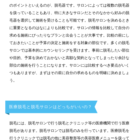
のポイントといえるのが、脱毛器です。サロンによっては複数の脱毛器
を扱っていることもあり、特に大きなサロンだとそのなかから好みの脱
毛器を選択して施術を受けることも可能です。脱毛サロンを決めるとき
に重要となるのはなによりも比較です。サロンの情報を比較して自分の
求める施術にぴったりなプランと出会うことが大事です。比較の前にし
ておきたいことが予算の決定と施術をする対象の部位です。多くの脱毛
サロンでは基本的にカウンセリングを受けます。事前に脱毛したい部位
や目的、予算を決めておかないと高額な契約となってしまったり余計な
部位の施術を行うことになります。サロンには比較するべき要点がいく
つもありますが、まずはその前に自分の求めるものを明確に決めましょ
う。
医療脱毛と脱毛サロンはどっちがいいの？
脱毛には、脱毛サロンで行う脱毛とクリニック等の医療機関で行う医療
脱毛があります。脱毛サロンでは脱毛のみを行っています。医療脱毛を
行うクリニックでは脱毛の他に美容整形等の美容医療メニューを扱って