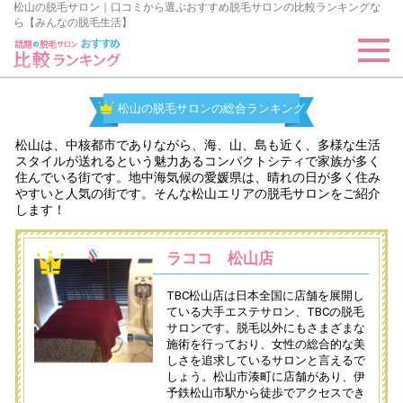
松山の脱毛サロン｜口コミから選ぶおすすめ脱毛サロンの比較ランキングな
ら【みんなの脱毛生活】
松山の脱毛サロンの総合ランキング
松山は、中核都市でありながら、海、山、島も近く、多様な生活
スタイルが送れるという魅力あるコンパクトシティで家族が多く
住んでいる街です。地中海気候の愛媛県は、晴れの日が多く住み
やすいと人気の街です。そんな松山エリアの脱毛サロンをご紹介
します！
ラココ 松山店
TBC松山店は日本全国に店舗を展開し
ている大手エステサロン、TBCの脱毛
サロンです。脱毛以外にもさまざまな
施術を行っており、女性の総合的な美
しさを追求しているサロンと言えるで
しょう。松山市湊町に店舗があり、伊
予鉄松山市駅から徒歩でアクセスでき